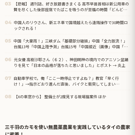
【悲報】 週刊誌、好き放題書きまくる 高市早苗首相は新公用車の
03
贅を尽くした後部座席でたばこを吸うのが至福の時間「どんどん
延びる乗車時間」
中国人のリウさん、新エネ車で国境越えたら遠隔操作で30時間ロ
04
ックされる！
中国「大豪雨！」三峡ダム「基礎部分破損」中国「全力放流！」
05
台風13号「中国上陸予測」台風15号「中国接近（画像」中国「台
風同時上陸！（穀物生産が壊滅危機」→
元女優 高樹沙耶さん（６２）、神田明神の境内でのアニソン盆踊
06
りを見て「日本の品格が落ちたと思いました」とポスト → 炎上
自動車学校で。俺「ここ一時停止ですよね？」教官「早く行
07
け！」→指示どおり進んだ直後、バイクと衝突してしまい…
【Xの車窓から】 整備士が2度見する現場猫案件 ほか
08
三千羽のカモを使い無農薬農業を実践しているタイの農家
に密着！