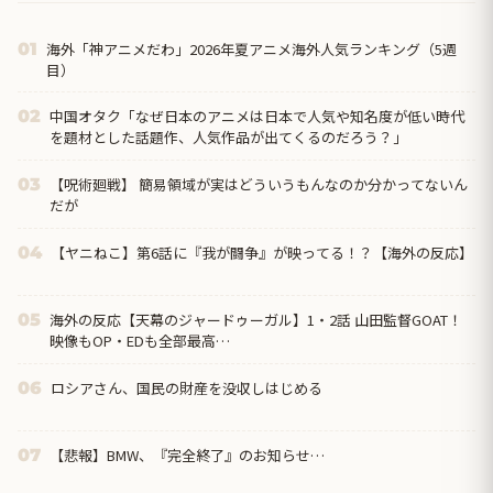
海外「神アニメだわ」2026年夏アニメ海外人気ランキング（5週
01
目）
中国オタク「なぜ日本のアニメは日本で人気や知名度が低い時代
02
を題材とした話題作、人気作品が出てくるのだろう？」
【呪術廻戦】 簡易領域が実はどういうもんなのか分かってないん
03
だが
【ヤニねこ】第6話に『我が闘争』が映ってる！？【海外の反応】
04
海外の反応【天幕のジャードゥーガル】1・2話 山田監督GOAT！
05
映像もOP・EDも全部最高…
ロシアさん、国民の財産を没収しはじめる
06
【悲報】BMW、『完全終了』のお知らせ…
07