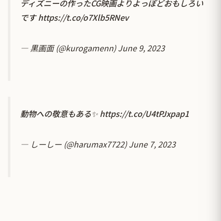
ディズニーの作ったCG映画よりよっぽどおもしろい
です
https://t.co/o7Xlb5RNev
— 黒画面 (@kurogamenn)
June 9, 2023
動物への敬意もある✨
https://t.co/U4tPJxpap1
— しーしー (@harumax7722)
June 7, 2023