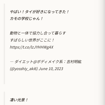
やばい！タイが好きになってきた！
カモの学校じゃん！
動物と一体で協力し合って暮らす
すばらしい世界がここに！
https://t.co/lzJYHHWgAX
— ダイエット@ボディメイク系：吉村明紘
(@yosshiy_aki6)
June 10, 2023
凄い光景！