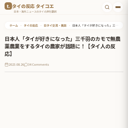
コ
タイの反応 タイコエ
ン
日本・海外ニュースのタイの声を翻訳
テ
ホーム
•
タイの反応
•
日タイ交流・美談
•
日本人「タイが好きになった」三千羽のカモで無農薬農業をするタイの農家が話題に！【タイ人の反応】
ン
ツ
日本人「タイが好きになった」三千羽のカモで無農
へ
薬農業をするタイの農家が話題に！【タイ人の反
ス
応】
キ
2023.08.26
34 Comments
ッ
プ