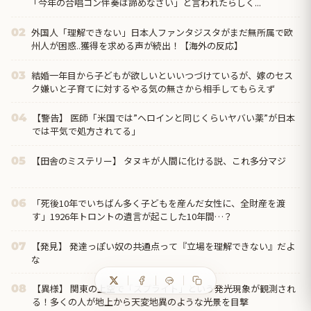
「今年の合唱コン伴奏は諦めなさい」と言われたらしく...
外国人「理解できない」日本人ファンタジスタがまだ無所属で欧
02
州人が困惑..獲得を求める声が続出！【海外の反応】
結婚一年目から子どもが欲しいといいつづけているが、嫁のセス
03
ク嫌いと子育てに対するやる気の無さから相手してもらえず
【警告】 医師「米国では”ヘロインと同じくらいヤバい薬”が日本
04
では平気で処方されてる」
【田舎のミステリー】 タヌキが人間に化ける説、これ多分マジ
05
「死後10年でいちばん多く子どもを産んだ女性に、全財産を渡
06
す」1926年トロントの遺言が起こした10年間…？
【発見】 発達っぽい奴の共通点って『立場を理解できない』だよ
07
な
【異様】 関東の上空で「スプライト」という発光現象が観測され
08
る！多くの人が地上から天変地異のような光景を目撃