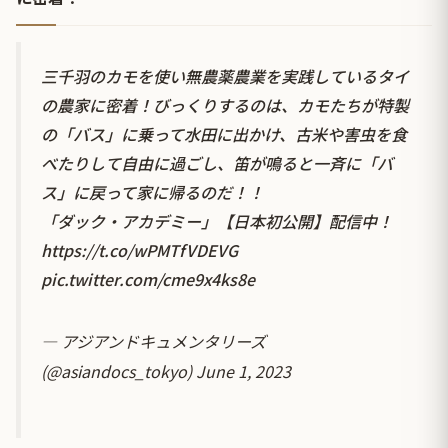
三千羽のカモを使い無農薬農業を実践しているタイ
の農家に密着！びっくりするのは、カモたちが特製
の「バス」に乗って水田に出かけ、古米や害虫を食
べたりして自由に過ごし、笛が鳴ると一斉に「バ
ス」に戻って家に帰るのだ！！
「ダック・アカデミー」【日本初公開】配信中！
https://t.co/wPMTfVDEVG
pic.twitter.com/cme9x4ks8e
— アジアンドキュメンタリーズ
(@asiandocs_tokyo)
June 1, 2023