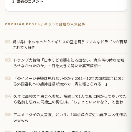
3. 読者のコメント
POPULAR POSTS / ネットで話題の人気記事
異世界に来ちゃった？イギリスの空を舞うリアルなドラゴンが目撃
01
されて大騒ぎ
トランプ大統領「日本ほど奇襲を知る国ない、真珠湾の時なぜ知
02
らせなかったのか」…目を大きく開いた高市首相＝
「のイメージ失墜は免れないのか？2011〜12年の国際試合におけ
03
る外国審判への接待疑惑が海外で一斉に報じられる‥」
久々に高校の同窓会へ参加。解散して1人で駅に向かって歩いてた
04
ら名前も忘れた同級生の男性Bに「ちょっといいかな？」と言われ
て…
アニメ「ダイの大冒険」という、100点満点に近い再アニメ化作品
05
ｗｗｗｗ