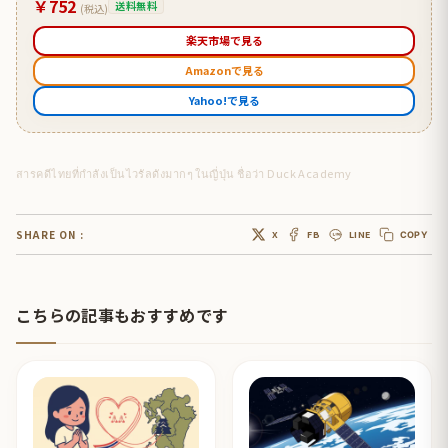
￥752
送料無料
(税込)
楽天市場で見る
Amazonで見る
Yahoo!で見る
สารคดีไทยที่กำลังเป็นไวรัลดังมากๆ ในญี่ปุ่น ชื่อว่า Duck Academy
SHARE ON :
X
FB
LINE
COPY
こちらの記事もおすすめです