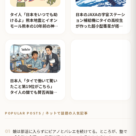
タイ人「日本をいつでも助
日本のJAXAの宇宙ステーシ
けるよ」熊本地震とイオン
ョン補給機にタイの高校生
モール熊本の10年前の神対
が作った超小型衛星が搭載
応を見たタイ人の反応
されタイ人が感動！【タイ
人の反応】
日本人「タイで働いて驚い
たこと第19位がこちら」
タイ人の間でも賛否両論
【タイ人の反応】
POPULAR POSTS / ネットで話題の人気記事
娘は部活に入らずにピアノとバレエを続けてる。ところが、塾で
01