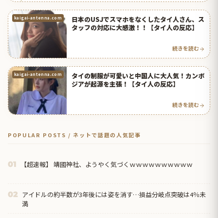
日本のUSJでスマホをなくしたタイ人さん、ス
kaigai-antenna.com
タッフの対応に大感激！！【タイ人の反応】
続きを読む
タイの制服が可愛いと中国人に大人気！カンボ
kaigai-antenna.com
ジアが起源を主張！【タイ人の反応】
続きを読む
POPULAR POSTS / ネットで話題の人気記事
【超速報】 靖國神社、ようやく気づくｗｗｗｗｗｗｗｗｗｗ
01
アイドルの約半数が3年後には姿を消す…損益分岐点突破は4％未
02
満