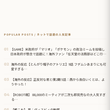
POPULAR POSTS / ネットで話題の人気記事
【GAME】米政府が「マリオ」「ポケモン」の政治ミームを投稿し
01
日本政府が懸念で話題に！海外ファン「任天堂の法務部はどこ行っ
たんだ？」
海外の反応【とんがり帽子のアトリエ】9話 フデムシあまりにも可
02
愛すぎる…
【海外の反応】正反対な君と僕2期 5話：西から告白いくとは、よ
03
うやった！
【ROBOT魂】 88,000のミーティアが二次も即完売なの大人気すぎ
04
る…
【艦これ】 募：ヴィスビィの触媒
05