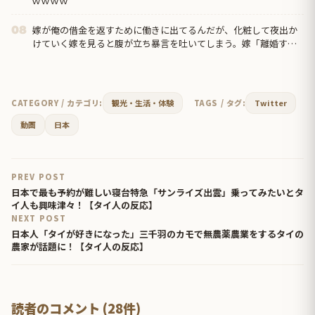
ｗｗｗｗ
嫁が俺の借金を返すために働きに出てるんだが、化粧して夜出か
08
けていく嫁を見ると腹が立ち暴言を吐いてしまう。嫁「離婚す
る」俺「出て行け」→離婚届出されてた…
CATEGORY / カテゴリ:
観光・生活・体験
TAGS / タグ:
Twitter
動画
日本
PREV POST
日本で最も予約が難しい寝台特急「サンライズ出雲」乗ってみたいとタ
イ人も興味津々！【タイ人の反応】
NEXT POST
日本人「タイが好きになった」三千羽のカモで無農薬農業をするタイの
農家が話題に！【タイ人の反応】
読者のコメント (28件)