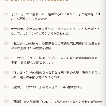
【うわっ】 25年間ずっと「喧嘩するほど仲がいい」の意味を『コ
01
レ』と勘違いしてたｗｗｗ
大学の時、クラスの大多数テストでカンニングしてた科目があっ
02
た。で、カンニングしてない私が笑われた
【私はあなたの味方】 交際歴ゼロの同級生宅に唐揚げや文庫本を
03
20回以上届けた24歳女を逮捕
リュウジ氏「ダルい料理トップ10に入る」夏の定番料理は冷やし
04
中華 「あり得ないほどダルい」
【オカルト】 赤い服の女で有名な梅田「泉の広場」東側が消えて
05
いた、遺品の手描き地図が語るのは…
【速報】 『ヤニねこ』攻めすぎてBPOに通報される
06
【朗報】 大人気漫画「GANTZ」がAmazonでなんと全巻100円ｗｗ
07