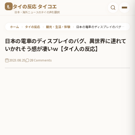
コ
タイの反応 タイコエ
ン
日本・海外ニュースのタイの声を翻訳
テ
ホーム
•
タイの反応
•
観光・生活・体験
•
日本の電車のディスプレイのバグ、異世界に連れていかれそう感が凄いｗ【タイ人の反応】
ン
ツ
日本の電車のディスプレイのバグ、異世界に連れて
へ
いかれそう感が凄いｗ【タイ人の反応】
ス
2023.08.25
28 Comments
キ
ッ
プ