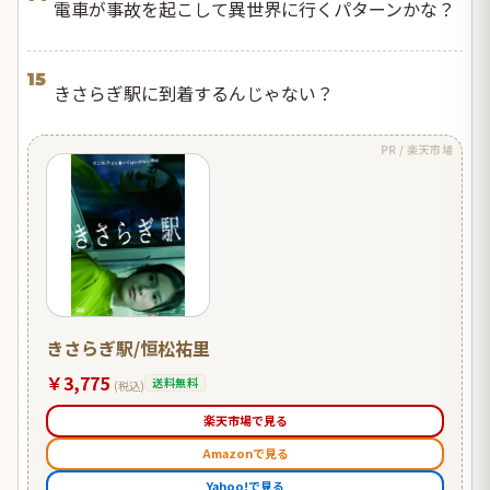
電車が事故を起こして異世界に行くパターンかな？
15
きさらぎ駅に到着するんじゃない？
PR / 楽天市場
きさらぎ駅/恒松祐里
￥3,775
送料無料
(税込)
楽天市場で見る
Amazonで見る
Yahoo!で見る