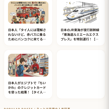
日本人「タイ人には理解さ
日本のJR東海が夜行新幹線
れないけど、赤バスに乗る
「東海道ルミエールエクス
ためにバンコクに来てる日
プレス」を特別運行！【タ
本人が一定数います」【タ
イ人の反応】
イ人の反応】
日本人がエジプトで『ちい
かわ』のクレジットカード
を使った結果！【タイ人の
反応】
POPULAR POSTS / ネットで話題の人気記事