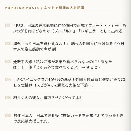
POPULAR POSTS / ネットで話題の人気記事
「PSG、日本の鈴木彩艶に約60億円で正式オファー・・・」→「あ
01
いつがそれほどなのか（ブルブル）」「レギュラーとして出れると
は思わないけど、それでもやっぱり羨ましいね」
海外「もう日本を離れるなよ！」 助っ人外国人にも敬意を払う日
02
本人の姿に感動の声が 到
妊娠中の嫁「私はご飯があまり食べられないのに！あなた
03
は！！」俺「じゃあ外で食べてくるよ」→ すると…
「SKハイニックスが10%台の暴落！外国人投資家と機関が売り越
04
しを仕掛けコスピが4%を超える大幅な下落‥」
細井くんの彼女、寝取らせOKだってよ3
05
帰化日本人「日本で帰化後に在留カードを要求されて断ったとき
06
の反応は大抵これだ」