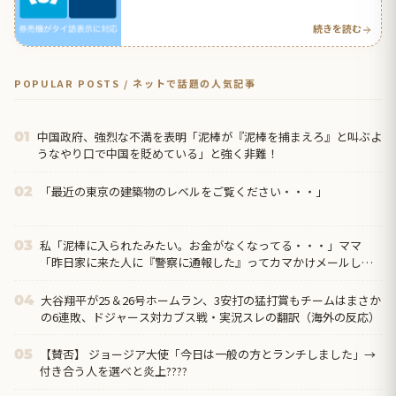
続きを読む
POPULAR POSTS / ネットで話題の人気記事
中国政府、強烈な不満を表明「泥棒が『泥棒を捕まえろ』と叫ぶよ
01
うなやり口で中国を貶めている」と強く非難！
「最近の東京の建築物のレベルをご覧ください・・・」
02
私「泥棒に入られたみたい。お金がなくなってる・・・」ママ
03
「昨日家に来た人に『警察に通報した』ってカマかけメールして
みたら？」私「警察には通報してある」するとママ大爆発！
大谷翔平が25＆26号ホームラン、3安打の猛打賞もチームはまさか
04
の6連敗、ドジャース対カブス戦・実況スレの翻訳（海外の反応）
【賛否】 ジョージア大使「今日は一般の方とランチしました」→
05
付き合う人を選べと炎上????