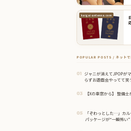
kaigai-antenna.com
POPULAR POSTS / ネッ
ジャニが消えてJPOPが
01
らずお遊戯会やってて笑
【Xの車窓から】 整備士
03
「ぞわっとした…」カル
05
パッケージが“一瞬怖い