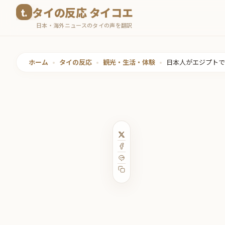
コ
タイの反応 タイコエ
ン
日本・海外ニュースのタイの声を翻訳
テ
ン
ツ
ホーム
•
タイの反応
•
観光・生活・体験
•
日本人がエジプトで
へ
ス
キ
ッ
プ