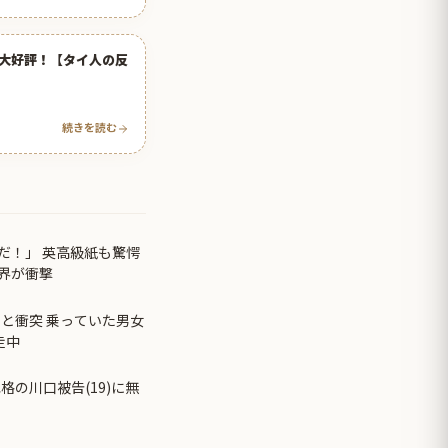
大好評！【タイ人の反
続きを読む
だ！」 英高級紙も驚愕
界が衝撃
と衝突 乗っていた男女
走中
格の川口被告(19)に無