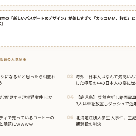
日本の「新しいパスポートのデザイン」が美しすぎて「カッコいい、粋だ」と
応】
トで話題の人気記事
マシになるかと思ったら相変わ
海外「日本人はなんて気高いん
02
う
した極限の中の日本人の姿に世
が2度見する現場猫案件 ほか
【鹿児島】 突然右折し路面電車
04
3人は車を放置しダッシュで逃
ディで売っているコーヒーの
北海道江別大学生 人事件、主犯
06
”と話題にｗｗｗｗ
期懲役の判決