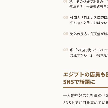
私「その格好で出るの…
01
題ある？」→結婚式当日
えなくて…
外国人「日本の入国管理
03
がちゃんと列に並ばない
海外の反応：任天堂が熊
05
私「50万円使ったって
07
対返すから…」→約束を
報することになり…
エジプトの店員も
SNSで話題に
一人旅を好む会社員の「GEN
SNS上で注目を集めてい