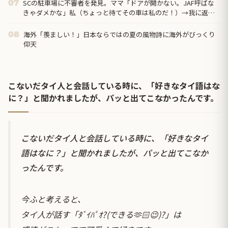
SCの駐車場に不審者を発見。ママ「ドアが開かない。JAF呼ばな
07
きゃダメかな」私（ちょっと待てその車は私のだ！）→我に返っ
て、証拠取らなきゃ！と...
海外「羨ましい！」日本ならではの夏の風物詩に海外がびっくり
08
仰天
こないだタイ人と会話している時に、「好きなタイ語はな
に？」と聞かれましたが、パッと出てこなかったんです。
こないだタイ人と会話している時に、「好きなタイ
語はなに？」と聞かれましたが、パッと出てこなか
ったんです。
今ふと考えると、
タイ人が話す「ﾀﾞｲﾊﾟｵ?(できる🫶🏻😉)?」は