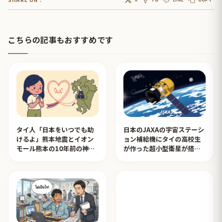
こちらの記事もおすすめです
タイ人「日本をいつでも助
日本のJAXAの宇宙ステーシ
けるよ」熊本地震とイオン
ョン補給機にタイの高校生
モール熊本の10年前の神対
が作った超小型衛星が搭載
応を見たタイ人の反応
されタイ人が感動！【タイ
人の反応】