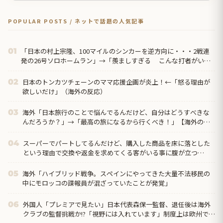
POPULAR POSTS / ネットで話題の人気記事
「日本の村上宗隆、100マイルのシンカーを逆方向に・・・2戦連
01
発の26号ソロホームラン」→「羨ましすぎる こんな打者がいな
のか」「ア...
日本のトンカツチェーンのママ応援企画が炎上！←「怒る理由が
02
欲しいだけ」（海外の反応）
海外「日本旅行のことで悩んでるんだけど、自分はどうすべきな
03
んだろうか？」→「最高の旅になるから行くべき！」【海外の反
応】
スーパーでパートしてるんだけど、購入した商品を床に落とした
04
という理由で交換や返金を求めてくる客がいる事に腹が立つ…
海外「ハイブリッド戦争。スペインにやってきた大量不法移民の
05
中にモロッコの諜報員が混ざっていたことが発覚」
外国人「プレミアで見たい」日本代表森保一監督、退任後は海外
06
クラブの監督挑戦か!?「視野には入れています」制度上は欧州での