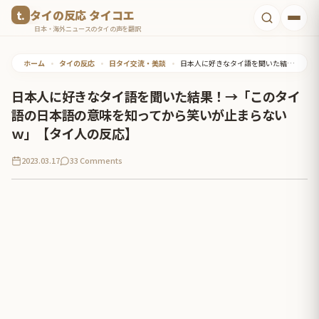
コ
タイの反応 タイコエ
ン
日本・海外ニュースのタイの声を翻訳
テ
ホーム
•
タイの反応
•
日タイ交流・美談
•
日本人に好きなタイ語を聞いた結果！→「このタイ語の日本語の意味を知ってから笑いが止まらないｗ」【タイ人の反応】
ン
ツ
日本人に好きなタイ語を聞いた結果！→「このタイ
へ
語の日本語の意味を知ってから笑いが止まらない
ス
ｗ」【タイ人の反応】
キ
2023.03.17
33 Comments
ッ
プ