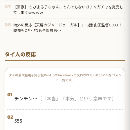
【画像】 ちびまる子ちゃん、とんでもないガチャガチャを発売し
07
てしまうｗｗｗｗ
海外の反応【天幕のジャードゥーガル】1・2話 山田監督GOAT！
08
映像もOP・EDも全部最高…
タイ人の反応
タイの最大級電子掲示板PantipやFacebookで交わされていたリアルなコメン
ト一覧です。
01
チンチン…
（「本当」「本気」という意味です）
02
555