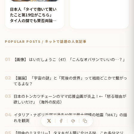
日本人「タイで働いて驚い
たこと第19位がこちら」
タイ人の間でも賛否両論
【タイ人の反応】
POPULAR POSTS / ネットで話題の人気記事
【画像】 はいだしょうこ（47）「こんなオバサンでいいの…？」
01
【議論】 「宇宙の謎」と「死後の世界」って結局どこかで繋がっ
02
てるよな？
日本のトンカツチェーンのママ応援企画が炎上！←「怒る理由が
03
欲しいだけ」（海外の反応）
イタリア・ナポリ近郊で過去40年で最大規模の地震「M4.7」の揺
04
れを観測
【田舎のミステリー】 タヌキが人間に化ける説、これ多分マジ
05