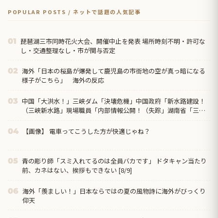
POPULAR POSTS / ネットで話題の人気記事
琵琶湖三市同時花火大会、開催中止を発表 場所時刻不明・許可な
01
し・交通整理なし・市が関与否定
海外「日本の桜島が爆発して鹿児島の市街地の空が真っ暗になる
02
様子がこちら」 海外の反応
中国「大洪水！」三峡ダム「決壊危機」中国政府「新水路建設！
03
（三峡新水路」現場職員「内部情報公開！（失踪」湖南省「三峡
放流情報（画像」台風13号「...
【画像】 電車ってこうした方が快適じゃね？
04
青の彫り師「スミ入れてるのは全員バカです」 ドタキャン当たり
05
前、カネはない、挨拶もできない [8/9]
海外「羨ましい！」日本ならではの夏の風物詩に海外がびっくり
06
仰天