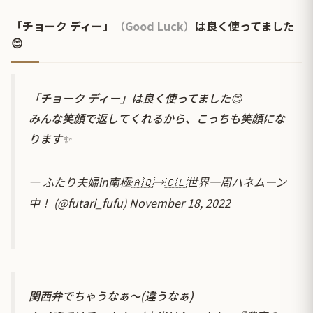
「チョーク ディー」
（Good Luck）
は良く使ってました
😊
「チョーク ディー」は良く使ってました😊
みんな笑顔で返してくれるから、こっちも笑顔にな
ります✨
— ふたり夫婦in南極🇦🇶→🇨🇱世界一周ハネムーン
中！ (@futari_fufu)
November 18, 2022
関西弁でちゃうなぁ〜(違うなぁ)