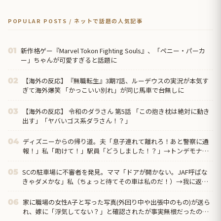
POPULAR POSTS / ネットで話題の人気記事
新作格ゲー『Marvel Tokon Fighting Souls』、「ペニー・パーカ
01
ー」ちゃんが可愛すぎると話題に
【海外の反応】『無職転生』3期7話、ルーデウスの実況が本気す
02
ぎて海外爆笑 「かっこいい別れ」が同じ馬車で台無しに
【海外の反応】 令和のダラさん 第5話 「この抱き枕は絶対に動き
03
出す」「ヤバいゴス系ダラさん！？」
ディズニーからの帰り道。夫「息子連れて離れろ！あと警察に通
04
報！」私「助けて！」駅員「どうしました！？」→トンデモナイ
ことに…
SCの駐車場に不審者を発見。ママ「ドアが開かない。JAF呼ばな
05
きゃダメかな」私（ちょっと待てその車は私のだ！）→我に返っ
て、証拠取らなきゃ！と...
家に職場の女性A子と写った写真(外回り中や出張中のもの)が送ら
06
れ、嫁に「浮気してない？」と確認されたが事実無根だったので
全否定→嫁が親戚の探偵に相談して調べてもらった結果