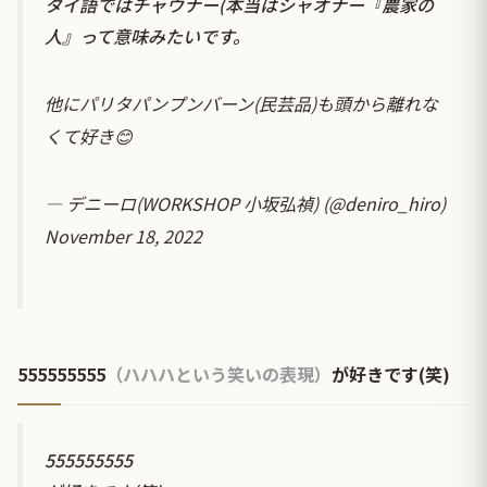
タイ語ではチャウナー(本当はシャオナー『農家の
人』って意味みたいです。
他にパリタパンプンバーン(民芸品)も頭から離れな
くて好き😊
— デニーロ(WORKSHOP 小坂弘禎) (@deniro_hiro)
November 18, 2022
555555555
（ハハハという笑いの表現）
が好きです(笑)
555555555