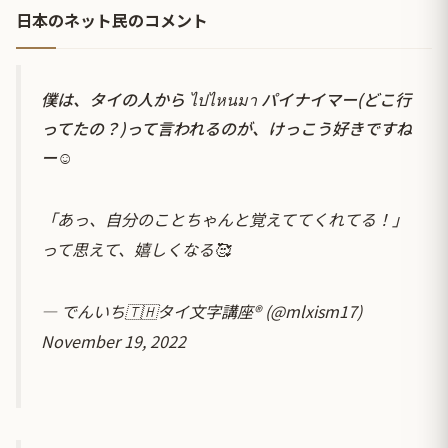
日本のネット民のコメント
僕は、タイの人から ไปไหนมา パイナイマー(どこ行
ってたの？)って言われるのが、けっこう好きですね
ー☺️
「あっ、自分のことちゃんと覚えててくれてる！」
って思えて、嬉しくなる🥰
— でんいち🇹🇭タイ文字講座® (@mlxism17)
November 19, 2022