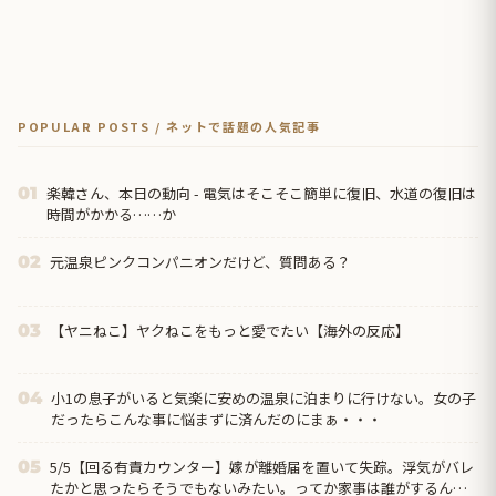
POPULAR POSTS / ネットで話題の人気記事
楽韓さん、本日の動向 - 電気はそこそこ簡単に復旧、水道の復旧は
01
時間がかかる……か
元温泉ピンクコンパニオンだけど、質問ある？
02
【ヤニねこ】ヤクねこをもっと愛でたい【海外の反応】
03
小1の息子がいると気楽に安めの温泉に泊まりに行けない。女の子
04
だったらこんな事に悩まずに済んだのにまぁ・・・
5/5【回る有責カウンター】嫁が離婚届を置いて失踪。浮気がバレ
05
たかと思ったらそうでもないみたい。ってか家事は誰がするんだ