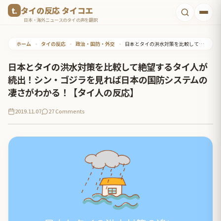
コ
タイの反応 タイコエ
ン
日本・海外ニュースのタイの声を翻訳
テ
ホーム
•
タイの反応
•
政治・国防・外交
•
日本とタイの洪水対策を比較して絶望するタイ人が続出！シン・ゴジラを見れば日本の国防システムの凄さがわかる！【タイ人の反応】
ン
ツ
日本とタイの洪水対策を比較して絶望するタイ人が
へ
続出！シン・ゴジラを見れば日本の国防システムの
ス
凄さがわかる！【タイ人の反応】
キ
2019.11.07
27 Comments
ッ
プ