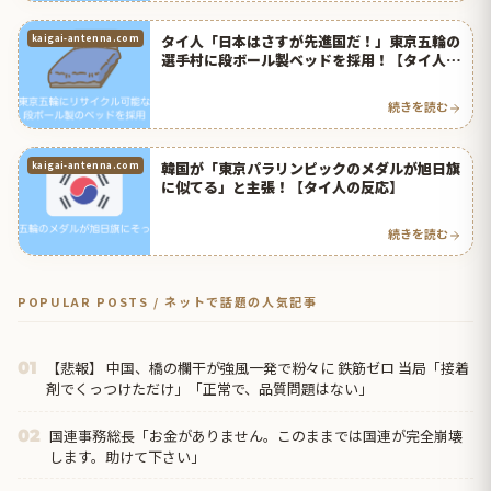
タイ人「日本はさすが先進国だ！」東京五輪の
kaigai-antenna.com
選手村に段ボール製ベッドを採用！【タイ人の
反応】
続きを読む
韓国が「東京パラリンピックのメダルが旭日旗
kaigai-antenna.com
に似てる」と主張！【タイ人の反応】
続きを読む
POPULAR POSTS / ネットで話題の人気記事
【悲報】 中国、橋の欄干が強風一発で粉々に 鉄筋ゼロ 当局「接着
01
剤でくっつけただけ」「正常で、品質問題はない」
国連事務総長「お金がありません。このままでは国連が完全崩壊
02
します。助けて下さい」