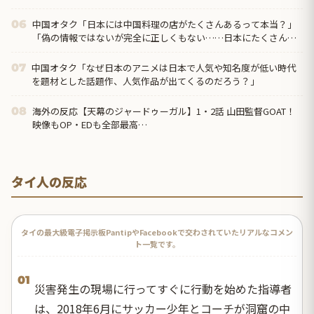
よ？今まで通りママンに週４回は来てもらえばいいけどさ→
中国オタク「日本には中国料理の店がたくさんあるって本当？」
06
「偽の情報ではないが完全に正しくもない……日本にたくさんあ
るのは『中華料理』だから」
中国オタク「なぜ日本のアニメは日本で人気や知名度が低い時代
07
を題材とした話題作、人気作品が出てくるのだろう？」
海外の反応【天幕のジャードゥーガル】1・2話 山田監督GOAT！
08
映像もOP・EDも全部最高…
タイ人の反応
タイの最大級電子掲示板PantipやFacebookで交わされていたリアルなコメン
ト一覧です。
01
災害発生の現場に行ってすぐに行動を始めた指導者
は、2018年6月にサッカー少年とコーチが洞窟の中