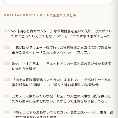
POPULAR POSTS / ネットで話題の人気記事
5/5【回る有責カウンター】嫁が離婚届を置いて失踪。浮気がバレ
01
たかと思ったらそうでもないみたい。ってか家事は誰がするんだ
よ？今まで通りママンに週４回は来てもらえばいいけどさ→
「我が国がクウェート戦で行った審判買収が本当に深刻である理
02
由がこちら…」→「これはダメなやつ…（ブルブル」＝
海外「さすが日本！」日本とドイツの仕事効率の差が分かる数字
03
に海外が大騒ぎ
「海上自衛隊護衛艦ちょうかいによるトマホーク巡航ミサイルの
04
実射試験に が衝撃！」→「着々と進む最新鋭の防衛装備‥」
元カノに未練たらたらな彼「お互いの人生の大事な時間を共にし
05
たから簡単に縁は切れない」とか言って連絡を取り合ってるけ
ど、元カノも満更じゃなさそうで気持ち悪い。
「探そうとすら思わないでください」高さ116メートル、世界一高
06
い木が地図から消された理由