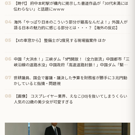
【時代】 府中本町駅が構内に掲示した書道作品が「30代未満には
03
伝わらない」と話題にｗｗｗ
海外「やっぱり日本のこういう部分が最高なんだよ！」外国人が
04
語る日本の魅力的に感じる部分とは・・・？【海外の反応】
【Xの車窓から】 整備士が2度見する現場猫案件 ほか
05
中国「大洪水！」三峡ダム「9門開放！（全力放流」中国都市「三
06
峡沿線の道路水没」中国政府「高速道路封鎖！」中国ダム「緊急
放流に合わせて開門（土砂崩れ発生」→
世耕議員、国会で審議・議決した予算を財務省が勝手に３兆円動
07
かしていると指摘・問題視
【画像】 コスプレイヤー業界、えなこ(30)を抜いてしまうくらい
08
人気の22歳の美少女が可愛すぎる