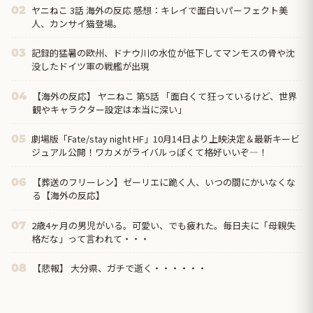
ヤニねこ 3話 海外の反応 感想：キレイで面白いパーフェクト美
02
人、カンサイ猫登場。
記録的猛暑の欧州、ドナウ川の水位が低下してマンモスの骨や沈
03
没したドイツ軍の戦艦が出現
【海外の反応】 ヤニねこ 第5話 「面白くて狂っているけど、世界
04
観やキャラクター設定は本当に深い」
劇場版「Fate/stay night HF」10月14日より上映決定＆最新キービ
05
ジュアル公開！ワカメがライバルっぽくて格好いいぞ―！
【葬送のフリーレン】ゼーリエに跪く人、いつの間にかいなくな
06
る【海外の反応】
2歳4ヶ月の男児がいる。可愛い、でも疲れた。毎日夫に「母親失
07
格だな」って言われて・・・
【悲報】 大分県、ガチで逝く・・・・・・
08