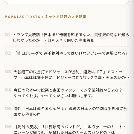
POPULAR POSTS / ネットで話題の人気記事
トランプ大統領「日本ほど奇襲を知る国ない、真珠湾の時なぜ知ら
01
せなかったのか」…目を大きく開いた高市首相＝
「昨日Jリーグで 選手絶対やってはいけないプレーで退場となる」
02
大谷翔平の決勝打でドジャースが勝利、連敗は『７』でストッ
03
プ、山本は体調不良に、ドジャース対Dバックス戦・実況スレの翻
訳（海外の反応）
今日の乃木中で設楽と吉田のマンツーマン卒業対談やるよな？
04
やってくれよ。やってくださいお願いします。
海外「日本は戦勝国なんだよ」 戦後の日本人の特別な生き様に各
05
国から称賛の声
【海外の反応】「世界最高のバンドだ」ニルヴァーナのカート・
06
コバーンが繰り返し絶賛した日本のガールズバンドの正体