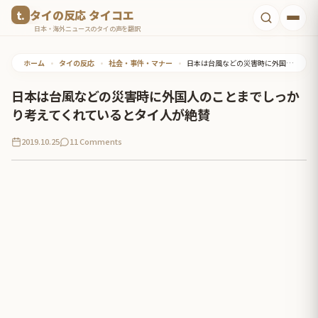
コ
タイの反応 タイコエ
ン
日本・海外ニュースのタイの声を翻訳
テ
ホーム
•
タイの反応
•
社会・事件・マナー
•
日本は台風などの災害時に外国人のことまでしっかり考えてくれているとタイ人が絶賛
ン
ツ
日本は台風などの災害時に外国人のことまでしっか
へ
り考えてくれているとタイ人が絶賛
ス
2019.10.25
11 Comments
キ
ッ
プ