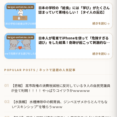
日本の学校の「給食」には「学び」がたくさん
kaigai-antenna.com
詰まっていて素晴らしい！【タイ人の反応】
続きを読む
日本人が電車でiPhoneを使って「危険すぎる
kaigai-antenna.com
遊び」をした結果！奇跡が起こって刺激的な体
験に！【タイ人の反応】
続きを読む
POPULAR POSTS / ネットで話題の人気記事
【悲報】 高市政権の消費税減税に反対している９人の自民党議員
01
が全て判明！！！！ やっぱりコイツラかｗｗｗｗｗ
【水族館】 水槽掃除中の飼育員、ジンベエザメからとんでもな
02
い“スキンシップ”を喰らうｗｗｗ