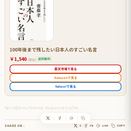
100年後まで残したい日本人のすごい名言
￥1,540
送料無料
(税込)
楽天市場で見る
Amazonで見る
Yahoo!で見る
รัฐบาลญี่ปุ่นแนะโหลดแอพ. ข้อมูล11ภาษารวมไทย
SHARE ON :
X
FB
LINE
COPY