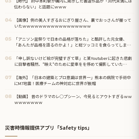
【時代】 府中本町駅が構内に掲示した書道作品が「30代未満には
03
伝わらない」と話題にｗｗｗ
【画像】例の美人すぎるおにぎり屋さん、裏でおっさんが握って
04
いたｗｗｗｗｗｗｗｗｗｗｗｗｗｗｗｗｗ
「アニソン盆祭りで日本の品格が落ちた」と酷評した元女優、
05
「あんたが品格を語るのかよ！」と総ツッコミを食らってしま
い……
「申し訳ないけど絵が完璧すぎて草」と某Youtuberに起きた悲劇
06
に目撃者騒然、”映え”のために愛車をを停めて撮影していた
ら……
【海外】「日本の建築とプロ意識は世界一」熊本の病院で手術中
07
にM7地震！医療チームの神対応に世界が脱帽
【動画】 昔のドラマのレ◯プシーン、今見るとアウトすぎるｗｗ
08
ｗｗｗｗｗｗｗ
災害時情報提供アプリ「Safety tips」