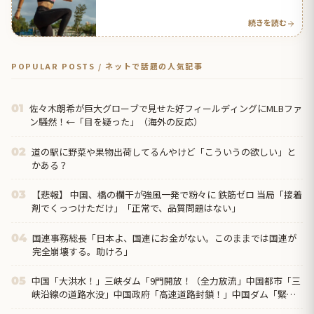
反応】
続きを読む
POPULAR POSTS / ネットで話題の人気記事
佐々木朗希が巨大グローブで見せた好フィールディングにMLBファ
01
ン騒然！←「目を疑った」（海外の反応）
道の駅に野菜や果物出荷してるんやけど「こういうの欲しい」と
02
かある？
【悲報】 中国、橋の欄干が強風一発で粉々に 鉄筋ゼロ 当局「接着
03
剤でくっつけただけ」「正常で、品質問題はない」
国連事務総長「日本よ、国連にお金がない。このままでは国連が
04
完全崩壊する。助けろ」
中国「大洪水！」三峡ダム「9門開放！（全力放流」中国都市「三
05
峡沿線の道路水没」中国政府「高速道路封鎖！」中国ダム「緊急
放流に合わせて開門（土砂崩れ発生」→