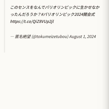
このセンスをなんでパリオリンピックに生かせなか
ったんだろうか？
#パリオリンピック2024開会式
https://t.co/QiZ8VUp2jl
— 匿名絶望 (@tokumeizetubou)
August 1, 2024