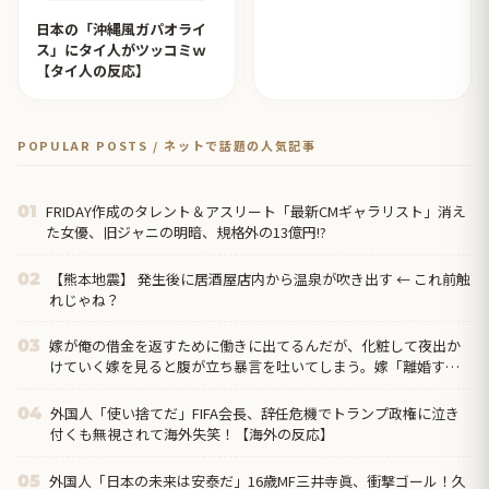
日本の「沖縄風ガパオライ
ス」にタイ人がツッコミｗ
【タイ人の反応】
POPULAR POSTS / ネットで話題の人気記事
FRIDAY作成のタレント＆アスリート「最新CMギャラリスト」消え
01
た女優、旧ジャニの明暗、規格外の13億円!?
【熊本地震】 発生後に居酒屋店内から温泉が吹き出す ← これ前触
02
れじゃね？
嫁が俺の借金を返すために働きに出てるんだが、化粧して夜出か
03
けていく嫁を見ると腹が立ち暴言を吐いてしまう。嫁「離婚す
る」俺「出て行け」→離婚届出されてた…
外国人「使い捨てだ」FIFA会長、辞任危機でトランプ政権に泣き
04
付くも無視されて海外失笑！【海外の反応】
外国人「日本の未来は安泰だ」16歳MF三井寺眞、衝撃ゴール！久
05