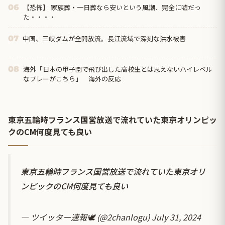
【恐怖】 家族葬・一日葬なら安いという風潮、完全に嘘だっ
06
た・・・・
中国、三峡ダムが全開放流。長江流域で深刻な洪水被害
07
海外「日本の甲子園で飛び出した高校生とは思えないハイレベル
08
なプレーがこちら」 海外の反応
東京五輪時フランス国営放送で流れていた東京オリンピッ
クのCM何度見ても良い
東京五輪時フランス国営放送で流れていた東京オリ
ンピックのCM何度見ても良い
— ツイッター速報🕊️ (@2chanlogu)
July 31, 2024