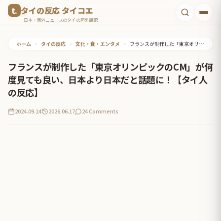
コ
タイの反応 タイコエ
ン
日本・海外ニュースのタイの声を翻訳
テ
ホーム
•
タイの反応
•
文化・食・エンタメ
•
フランスが制作した「東京オリンピックのCM」が何度見ても良い、日本より日本だと話題に！【タイ人の反応】
ン
ツ
フランスが制作した「東京オリンピックのCM」が何
へ
度見ても良い、日本より日本だと話題に！【タイ人
ス
の反応】
キ
2024.09.14
2026.06.17
24 Comments
ッ
プ