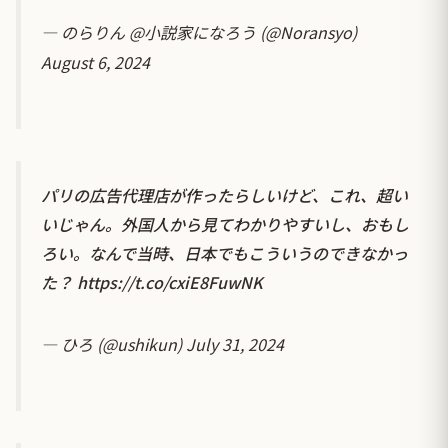
— のらりん @小説家になろう (@Noransyo)
August 6, 2024
パリの広告代理店が作ったらしいけど、これ、超い
いじゃん。外国人から見てわかりやすいし、おもし
ろい。なんで当時、日本でもこういうのできなかっ
た？
https://t.co/cxiE8FuwNK
— ひろ (@ushikun)
July 31, 2024