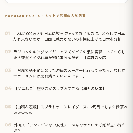
POPULAR POSTS / ネットで話題の人気記事
「人は1000万人も日本に旅行に行ってあげるのに、どうして日本
01
人は 来ないのか」自国に魅力がないのを棚に上げて日本を分析
ラジコンのキングタイガーでスズメバチの巣に突撃「ハチからし
02
たら突然ドイツ戦車が家に来るんだぞ」【海外の反応】
「台風で品不足になった沖縄のスーパーに行ってみたら、なぜか
03
辛ラーメンだけ売れ残っていたんです…」
【ヤニねこ】座り方がスラブ人すぎる【海外の反応】
04
【山積み悲報】スプラトゥーンレイダース、2周目でもまだ緑茶ｗ
05
ｗｗｗｗｗ
外国人「アンチがいない女性アニメキャラといえば誰が思い浮か
06
ぶ？」