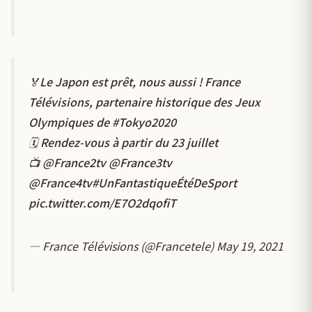
🏅Le Japon est prêt, nous aussi ! France
Télévisions, partenaire historique des Jeux
Olympiques de
#Tokyo2020
🗓 Rendez-vous à partir du 23 juillet
📺 @France2tv @France3tv
@France4tv
#UnFantastiqueÉtéDeSport
pic.twitter.com/E7O2dqofiT
— France Télévisions (@Francetele)
May 19, 2021