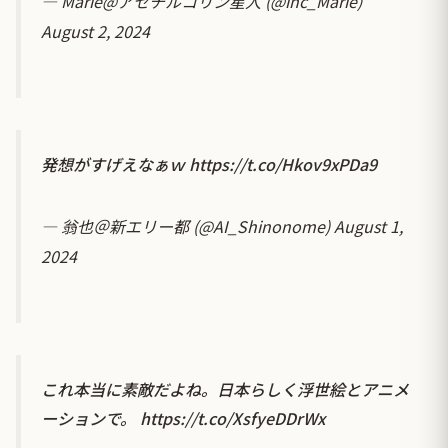
— Marie@アセチルコリン星人 (@inc_Marie)
August 2, 2024
発想がすげえなぁｗ
https://t.co/Hkov9xPDa9
— 翁也＠新エリー都 (@AI_Shinonome)
August 1,
2024
これ本当に素敵だよね。日本らしく浮世絵とアニメ
ーションで。
https://t.co/XsfyeDDrWx