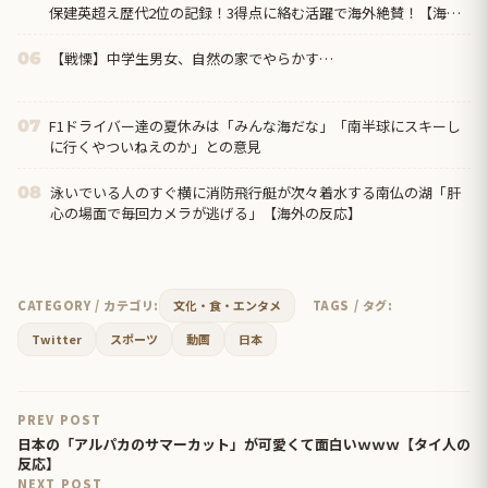
保建英超え歴代2位の記録！3得点に絡む活躍で海外絶賛！【海外
の反応】
【戦慄】中学生男女、自然の家でやらかす…
06
F1ドライバー達の夏休みは「みんな海だな」「南半球にスキーし
07
に行くやついねえのか」との意見
泳いでいる人のすぐ横に消防飛行艇が次々着水する南仏の湖「肝
08
心の場面で毎回カメラが逃げる」【海外の反応】
CATEGORY / カテゴリ:
文化・食・エンタメ
TAGS / タグ:
Twitter
スポーツ
動画
日本
PREV POST
日本の「アルパカのサマーカット」が可愛くて面白いｗｗｗ【タイ人の
反応】
NEXT POST