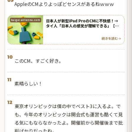
09
AppleのCMよりよっぽどセンスがあるねｗｗｗ
日本人が新型iPad ProのCMに不快感！→
kaigai-antenna.com
タイ人「日本人の感覚が理解できる」【タ
イ人の反応】
続きを読む
10
このCM、すごく好き。
11
素晴らしい！
12
東京オリンピックは僕の中でベスト3に入るよ。で
も、今年のオリンピックは開会式も運営も酷くて見
る気にもならなかったよ。開催前から開催後まで批
判ばかりだったね。