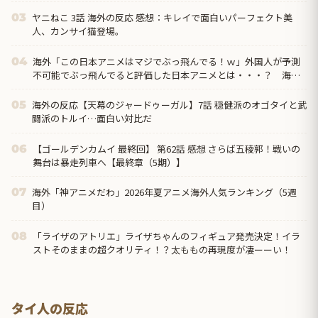
ヤニねこ 3話 海外の反応 感想：キレイで面白いパーフェクト美
03
人、カンサイ猫登場。
海外「この日本アニメはマジでぶっ飛んでる！ｗ」外国人が予測
04
不可能でぶっ飛んでると評価した日本アニメとは・・・？ 海外
の反応
海外の反応【天幕のジャードゥーガル】7話 穏健派のオゴタイと武
05
闘派のトルイ…面白い対比だ
【ゴールデンカムイ 最終回】 第62話 感想 さらば五稜郭！戦いの
06
舞台は暴走列車へ【最終章（5期）】
海外「神アニメだわ」2026年夏アニメ海外人気ランキング（5週
07
目）
「ライザのアトリエ」ライザちゃんのフィギュア発売決定！イラ
08
ストそのままの超クオリティ！？太ももの再現度が凄ーーい！
タイ人の反応