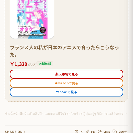
フランス人の私が日本のアニメで育ったらこうなっ
た。
￥1,320
送料無料
(税込)
楽天市場で見る
Amazonで見る
Yahoo!で見る
ช่วงนี้หน้าฟีดมีแต่โอลิมปิก และตอนนี้ในโลกโซเชียลญี่ปุ่นอยู่ๆ ก็มีการแชร์โฆษณาโตเกียวโอลิมปิก2020
SHARE ON :
X
FB
LINE
COPY