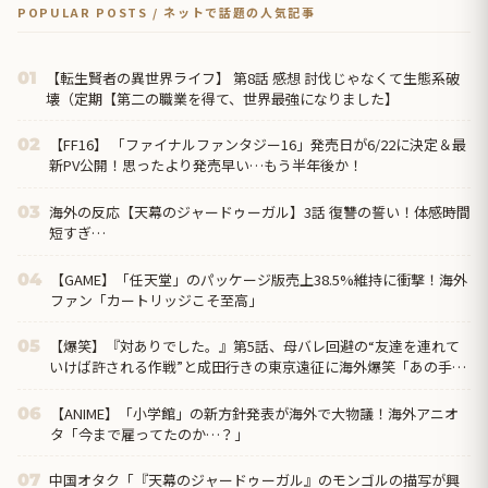
POPULAR POSTS / ネットで話題の人気記事
【転生賢者の異世界ライフ】 第8話 感想 討伐じゃなくて生態系破
01
壊（定期【第二の職業を得て、世界最強になりました】
【FF16】 「ファイナルファンタジー16」発売日が6/22に決定＆最
02
新PV公開！思ったより発売早い…もう半年後か！
海外の反応【天幕のジャードゥーガル】3話 復讐の誓い！体感時間
03
短すぎ…
【GAME】「任天堂」のパッケージ版売上38.5%維持に衝撃！海外
04
ファン「カートリッジこそ至高」
【爆笑】『対ありでした。』第5話、母バレ回避の“友達を連れて
05
いけば許される作戦”と成田行きの東京遠征に海外爆笑「あの手
口、いまだにパッチが当たってないの最高だろ」
【ANIME】「小学館」の新方針発表が海外で大物議！海外アニオ
06
タ「今まで雇ってたのか…？」
中国オタク「『天幕のジャードゥーガル』のモンゴルの描写が興
07