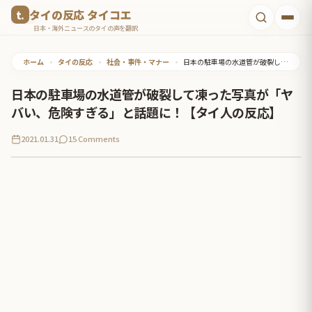
コ
タイの反応 タイコエ
ン
日本・海外ニュースのタイの声を翻訳
テ
ホーム
•
タイの反応
•
社会・事件・マナー
•
日本の駐車場の水道管が破裂して凍った写真が「ヤバい、危険すぎる」と話題に！【タイ人の反応】
ン
ツ
日本の駐車場の水道管が破裂して凍った写真が「ヤ
へ
バい、危険すぎる」と話題に！【タイ人の反応】
ス
2021.01.31
15 Comments
キ
ッ
プ