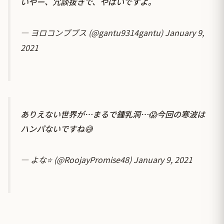
いやー、冗談抜きで、やばいですよ。
— ヨロコンブブス (@gantu9314gantu)
January 9,
2021
ありえない世界が…まるで鍾乳洞…😱今回の寒波は
ハンパないですね😅
— よな⭐️ (@RoojayPromise48)
January 9, 2021