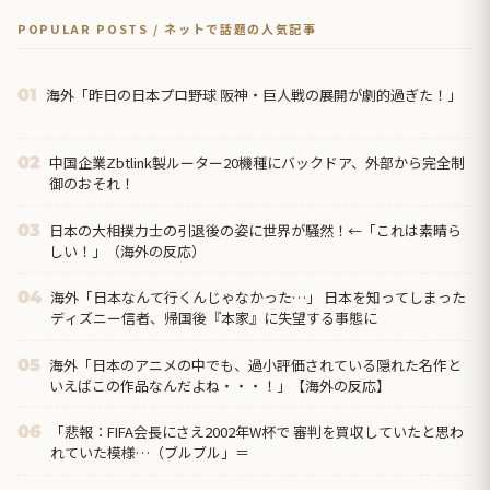
POPULAR POSTS / ネットで話題の人気記事
海外「昨日の日本プロ野球 阪神・巨人戦の展開が劇的過ぎた！」
01
中国企業Zbtlink製ルーター20機種にバックドア、外部から完全制
02
御のおそれ！
日本の大相撲力士の引退後の姿に世界が騒然！←「これは素晴ら
03
しい！」（海外の反応）
海外「日本なんて行くんじゃなかった…」 日本を知ってしまった
04
ディズニー信者、帰国後『本家』に失望する事態に
海外「日本のアニメの中でも、過小評価されている隠れた名作と
05
いえばこの作品なんだよね・・・！」【海外の反応】
「悲報：FIFA会長にさえ2002年W杯で 審判を買収していたと思わ
06
れていた模様…（ブルブル」＝