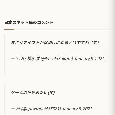
日本のネット民のコメント
まさかスイフトが氷漬けになるとはですね（笑）
— STNY 桜小咲 (@kosakiSakura)
January 8, 2021
ゲームの世界みたい(笑)
— 賢 (@gptwmdaj456321)
January 8, 2021