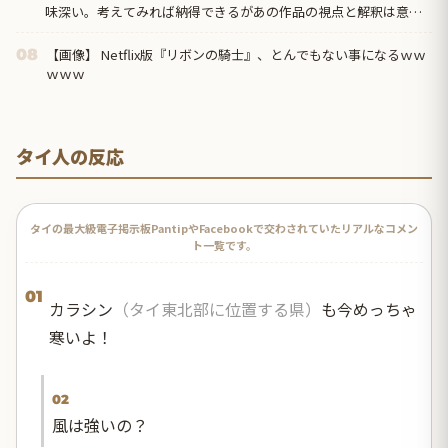
味深い。考えてみれば納得できるがあの作品の視点と解釈は意外
だった」
【画像】 Netflix版『リボンの騎士』、とんでもない事になるｗｗ
08
ｗｗｗ
タイ人の反応
タイの最大級電子掲示板PantipやFacebookで交わされていたリアルなコメン
ト一覧です。
01
カラシン
（タイ東北部に位置する県）
も今めっちゃ
寒いよ！
02
風は強いの？