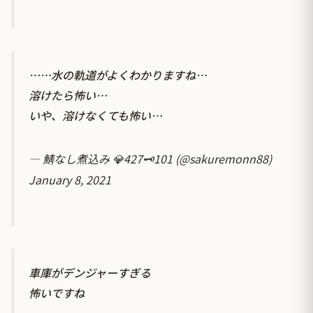
……水の軌道がよくわかりますね…
溶けたら怖い…
いや、溶けなくても怖い…
— 鯖なし煮込み 💎427🗝101 (@sakuremonn88)
January 8, 2021
車庫がデンジャーすぎる
怖いですね