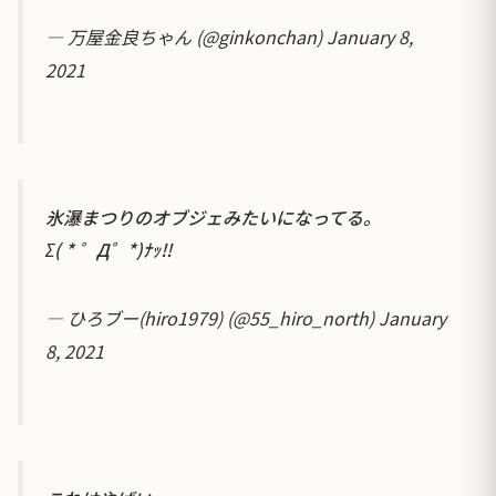
— 万屋金良ちゃん (@ginkonchan)
January 8,
2021
氷瀑まつりのオブジェみたいになってる。
Σ( * ゜Д゜*)ﾅｯ!!
— ひろブー(hiro1979) (@55_hiro_north)
January
8, 2021