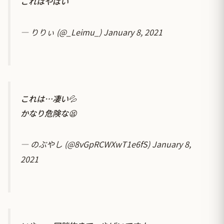
これはやばい
— りりぃ (@_Leimu_)
January 8, 2021
これは…凄い💦
かなり危険な😫
— のぶやし (@8vGpRCWXwT1e6fS)
January 8,
2021