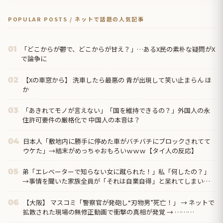
POPULAR POSTS / ネットで話題の人気記事
「どこからが鬱で、どこからが甘え？」…あるX民の素朴な疑問がX
01
で論争に
【Xの車窓から】 洗車したら最悪の 青が出現して笑い止まらん ほ
02
か
「あきれてモノが言えない」「国を維持できるの？」外国人の永
03
住許可要件の厳格化で 中国人の本音は？
日本人「敷地内に勝手に停めた車がバチバチにブロックされてて
04
ウケた」→結末がめっちゃおもろいｗｗｗ【タイ人の反応】
弟「エレベーターで知らない女に蹴られた！」私「何したの？」
05
→事情を聞いた家族全員が「それは自業自得」と呆れてしまい…
【大阪】 マスコミ「警察官が発砲し“刃物男”死亡！」 → ネットで
06
拡散された現場の無修正動画で衝撃の真相が発覚 → ………