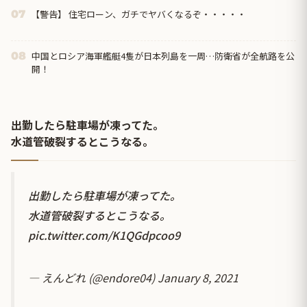
【警告】 住宅ローン、ガチでヤバくなるぞ・・・・・
07
中国とロシア海軍艦艇4隻が日本列島を一周…防衛省が全航路を公
08
開！
出勤したら駐車場が凍ってた。
水道管破裂するとこうなる。
出勤したら駐車場が凍ってた。
水道管破裂するとこうなる。
pic.twitter.com/K1QGdpcoo9
— えんどれ (@endore04)
January 8, 2021