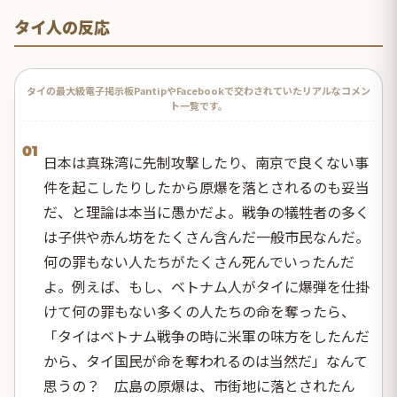
タイ人の反応
タイの最大級電子掲示板PantipやFacebookで交わされていたリアルなコメン
ト一覧です。
01
日本は真珠湾に先制攻撃したり、南京で良くない事
件を起こしたりしたから原爆を落とされるのも妥当
だ、と理論は本当に愚かだよ。戦争の犠牲者の多く
は子供や赤ん坊をたくさん含んだ一般市民なんだ。
何の罪もない人たちがたくさん死んでいったんだ
よ。例えば、もし、ベトナム人がタイに爆弾を仕掛
けて何の罪もない多くの人たちの命を奪ったら、
「タイはベトナム戦争の時に米軍の味方をしたんだ
から、タイ国民が命を奪われるのは当然だ」なんて
思うの？ 広島の原爆は、市街地に落とされたん