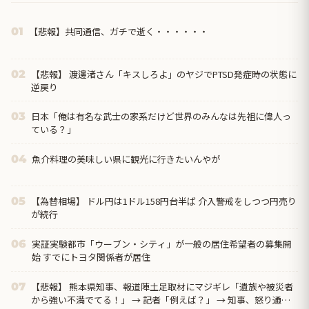
【悲報】共同通信、ガチで逝く・・・・・・
01
【悲報】 渡邊渚さん「キスしろよ」のヤジでPTSD発症時の状態に
02
逆戻り
日本「俺は有名な武士の家系だけど世界のみんなは先祖に偉人っ
03
ている？」
魚介料理の美味しい県に観光に行きたいんやが
04
【為替相場】 ドル円は1ドル158円台半ば 介入警戒をしつつ円売り
05
が続行
実証実験都市「ウーブン・シティ」が一般の居住希望者の募集開
06
始 すでにトヨタ関係者が居住
【悲報】 熊本県知事、報道陣土足取材にマジギレ「遺族や被災者
07
から強い不満でてる！」 → 記者「例えば？」 → 知事、怒り通り