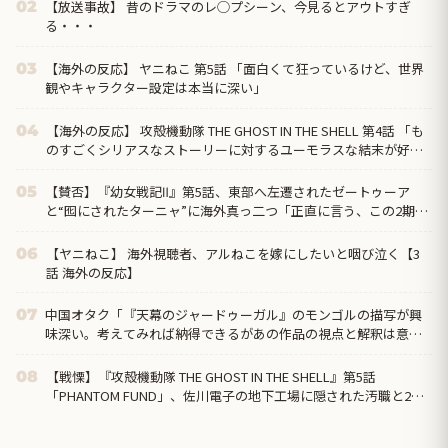
【放送事故】 昔のドラマのレ◯プシーン、今見るとアウトすぎ
02
る・・・
【海外の反応】 ヤニねこ 第5話 「面白くて狂っているけど、世界
03
観やキャラクター設定は本当に深い」
【海外の反応】 攻殻機動隊 THE GHOST IN THE SHELL 第4話 「も
04
のすごくシリアスなストーリーに対するユーモラスな結末が好
き」
【賛否】『幼女戦記Ⅱ』第5話、東部へ左遷されたゼートゥーア
05
と“囮にされたターニャ”に海外真っ二つ「正直に言う、この2期は
1期ほど好きじゃない」ラストでヴァイス被弾
【ヤニねこ】 海外視聴者、アルねこを嫁にしたいと咽び泣く【3
06
話 海外の反応】
中国オタク「『天幕のジャードゥーガル』のモンゴルの描写が興
07
味深い。考えてみれば納得できるがあの作品の視点と解釈は意外
だった」
【戦慄】『攻殻機動隊 THE GHOST IN THE SHELL』第5話
08
「PHANTOM FUND」、佐川電子の地下工場に隠された汚職と2週
連続の“英雄の裏切り”に海外絶句「守るのは国民であって、自分
の懐じゃないんだよ」