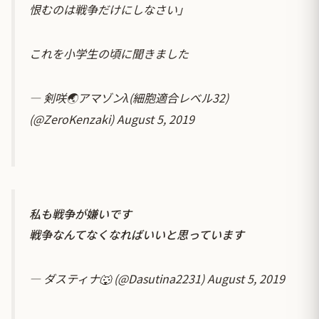
恨むのは戦争だけにしなさい｣
これを小学生の頃に聞きました
— 剣咲🌏アマゾンλ(細胞適合レベル32)
(@ZeroKenzaki)
August 5, 2019
私も戦争が嫌いです
戦争なんてなくなればいいと思っています
— ダスティナ🐺 (@Dasutina2231)
August 5, 2019