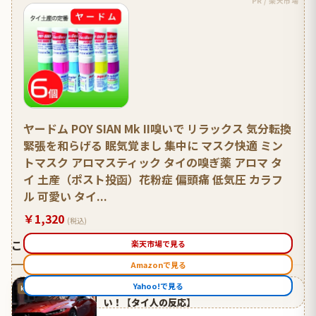
PR / 楽天市場
ヤードム POY SIAN Mk II嗅いで リラックス 気分転換
緊張を和らげる 眠気覚まし 集中に マスク快適 ミン
トマスク アロマスティック タイの嗅ぎ薬 アロマ タ
イ 土産（ポスト投函）花粉症 偏頭痛 低気圧 カラフ
ル 可愛い タイ...
￥1,320
(税込)
こちらのタイ人の反応もおすすめです
楽天市場で見る
Amazonで見る
Yahoo!で見る
日本のマツダの「魁コンセプト」がカッコい
kaigai-antenna.com
い！【タイ人の反応】