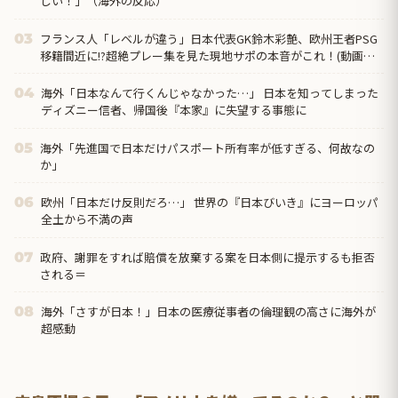
しい！」（海外の反応）
フランス人「レベルが違う」日本代表GK鈴木彩艶、欧州王者PSG
03
移籍間近に!?超絶プレー集を見た現地サポの本音がこれ！(動画あ
り)【海外の反応】
海外「日本なんて行くんじゃなかった…」 日本を知ってしまった
04
ディズニー信者、帰国後『本家』に失望する事態に
海外「先進国で日本だけパスポート所有率が低すぎる、何故なの
05
か」
欧州「日本だけ反則だろ…」 世界の『日本びいき』にヨーロッパ
06
全土から不満の声
政府、謝罪をすれば賠償を放棄する案を日本側に提示するも拒否
07
される＝
海外「さすが日本！」日本の医療従事者の倫理観の高さに海外が
08
超感動