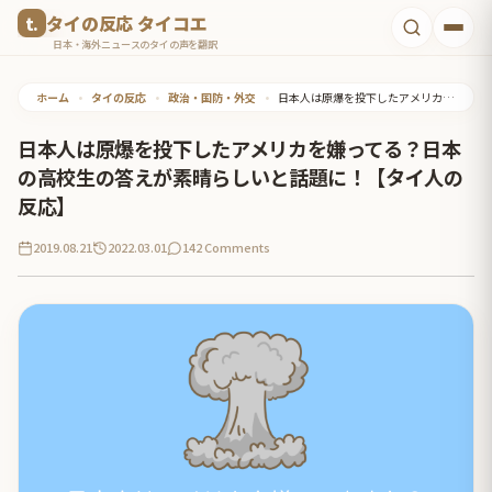
コ
タイの反応 タイコエ
ン
日本・海外ニュースのタイの声を翻訳
テ
ホーム
•
タイの反応
•
政治・国防・外交
•
日本人は原爆を投下したアメリカを嫌ってる？日本の高校生の答えが素晴らしいと話題に！【タイ人の反応】
ン
ツ
日本人は原爆を投下したアメリカを嫌ってる？日本
へ
の高校生の答えが素晴らしいと話題に！【タイ人の
ス
反応】
キ
2019.08.21
2022.03.01
142 Comments
ッ
プ