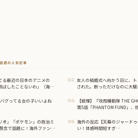
トで話題の人気記事
てる最近の日本のアニメの
友人の結婚式へ向かう日に、ト
02
も飛ばしたことないわ」（海外
された。断っただけなのに大騒
かバグってる女の子いいよね
【戦慄】『攻殻機動隊 THE GHOST
04
第5話「PHANTOM FUND
された汚職と2週連続の“英雄
るのは国民であって、自分の懐
マリオ」「ポケモン」の政治ミ
海外の反応【天幕のジャードゥ
06
懸念で話題に！海外ファン
い！体感時間短すぎ…
行ったんだ？」