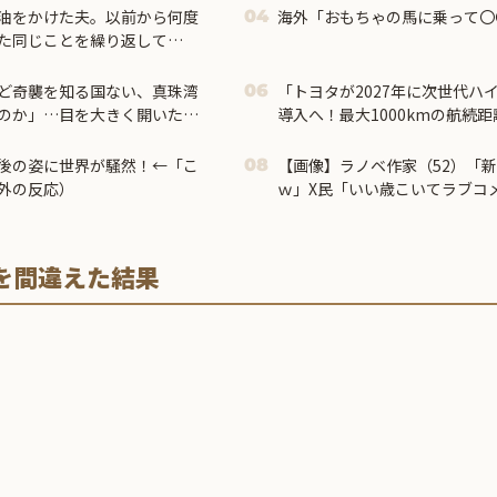
油をかけた夫。以前から何度
海外「おもちゃの馬に乗って〇
04
た同じことを繰り返して…
ど奇襲を知る国ない、真珠湾
「トヨタが2027年に次世代ハ
06
のか」…目を大きく開いた高
導入へ！最大1000kmの航続
す」
後の姿に世界が騒然！←「こ
【画像】ラノベ作家（52）「
08
外の反応）
ｗ」X民「いい歳こいてラブコ
の？」←やめたれｗと話題に
を間違えた結果