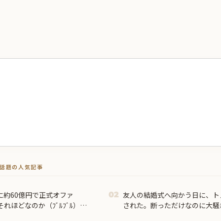
トで話題の人気記事
に約60億円で正式オファ
友人の結婚式へ向かう日に、ト
02
れほどなのか（ﾌﾞﾙﾌﾞﾙ）」
された。断っただけなのに大騒
るとは思わないけど、それで