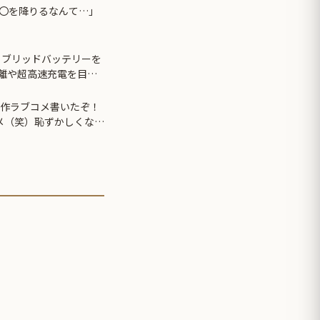
〇を降りるなんて…」
イブリッドバッテリーを
距離や超高速充電を目指
新作ラブコメ書いたぞ！
メ（笑）恥ずかしくない