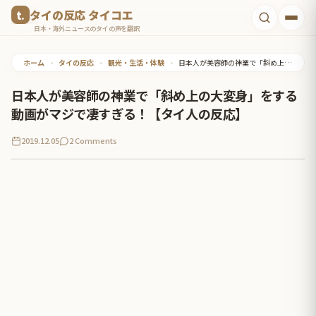
コ
タイの反応 タイコエ
ン
日本・海外ニュースのタイの声を翻訳
テ
ホーム
•
タイの反応
•
観光・生活・体験
•
日本人が美容師の神業で「斜め上の大変身」をする動画がマジで凄すぎる！【タイ人の反応】
ン
ツ
日本人が美容師の神業で「斜め上の大変身」をする
へ
動画がマジで凄すぎる！【タイ人の反応】
ス
2019.12.05
2 Comments
キ
ッ
プ