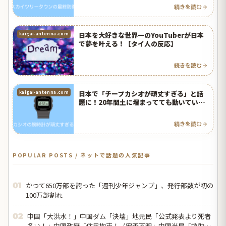
続きを読む
日本を大好きな世界一のYouTuberが日本
kaigai-antenna.com
で夢を叶える！【タイ人の反応】
続きを読む
日本で「チープカシオが頑丈すぎる」と話
kaigai-antenna.com
題に！20年間土に埋まってても動いていて
誤差はわずか7秒！【タイ人の反応】
続きを読む
POPULAR POSTS / ネットで話題の人気記事
かつて650万部を誇った「週刊少年ジャンプ」、発行部数が初の
01
100万部割れ
中国「大洪水！」中国ダム「決壊」地元民「公式発表より死者
02
多い！」中国政府「住民拘束！（安否不明」中国当局「救助隊