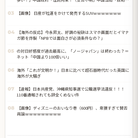
動画も削除」台風13号「三峡ダム接近中」→
【画像】 日産が社運をかけて発売するSUVｗｗｗｗｗｗｗ
03
【海外の反応】今永昇太、好調の秘訣はスマホ画面だとイマナ
04
ガ節を炸裂「NPBでは面白さが必須条件なの？」
の対日好感度が過去最高に、「ノージャパン」は終わった？＝
05
ネット「中国より100倍いい」
海外「これが文明か！」日本に比べて超石器時代だった英国に
06
海外が大騒ぎ
【速報】日本共産党、沖縄県知事選で公職選挙法違反！！！
07
110番通報されても辞全くめない件
【画像】ディズニーのおいなり巻（600円）、卑猥すぎて賛否
08
両論ｗｗｗｗｗｗｗｗｗ