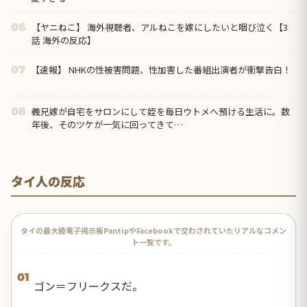
【ヤニねこ】 海外視聴者、アルねこを嫁にしたいと咽び泣く【3
06
話 海外の反応】
【速報】 NHKの性被害問題、性加害した番組出演者が衝撃告白！
07
義兄嫁が自宅をサロンにして姪を毎日ウトメへ預ける生活に。数
08
年後、そのツケが一気に回ってきて…
タイ人の反応
タイの最大級電子掲示板PantipやFacebookで交わされていたリアルなコメン
ト一覧です。
01
ゴン＝フリークスだ。