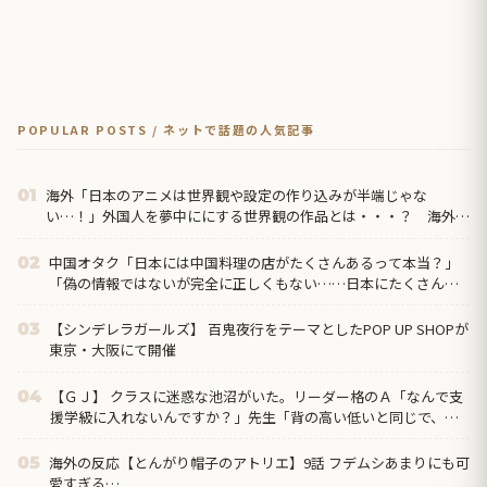
POPULAR POSTS / ネットで話題の人気記事
海外「日本のアニメは世界観や設定の作り込みが半端じゃな
01
い…！」外国人を夢中ににする世界観の作品とは・・・？ 海外の
反応
中国オタク「日本には中国料理の店がたくさんあるって本当？」
02
「偽の情報ではないが完全に正しくもない……日本にたくさんあ
るのは『中華料理』だから」
【シンデレラガールズ】 百鬼夜行をテーマとしたPOP UP SHOPが
03
東京・大阪にて開催
【ＧＪ】 クラスに迷惑な池沼がいた。リーダー格のＡ「なんで支
04
援学級に入れないんですか？」先生「背の高い低いと同じで、こ
れも個性なの！差別は...
海外の反応【とんがり帽子のアトリエ】9話 フデムシあまりにも可
05
愛すぎる…