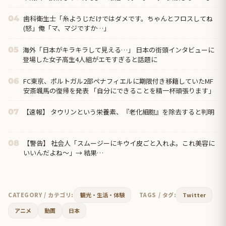
歯科衛生士「糸ようじだけではダメです。ちゃんとフロスしてね
04
(怒」俺「マ、マジですか…」
海外「日本がキラキラして見える…」 日本の街頭インタビューに
05
登場した女子高生4人組がエモすぎると話題に
FC東京、ポルトガル2部ペナフィエルに期限付き移籍していたMF
06
安斎颯馬の復帰を発表 「自分にできることを精一杯頑張ります」
【速報】 タウリンという栄養素、『老化細胞』を除去すると判明
07
【警告】 社会人「スムージーにキウイ皮ごと入れよ。これ美容に
08
いいんだよね〜」→ 結果…
CATEGORY / カテゴリ:
観光・生活・体験
TAGS / タグ:
Twitter
アニメ
動画
日本