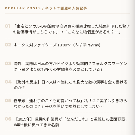
POPULAR POSTS / ネットで話題の人気記事
「東京とソウルの宿泊費や交通費を徹底比較した結果判明した驚き
01
の物価事情がこちらです」→「こんなに物価差があるの？‥」
ホークス対ファイターズ 18:00～（みずほPayPay)
02
海外「実際は日本の方がドイツより効率的？フォルクスワーゲン
03
はトヨタより60%多くの労働者を必要としている」
【海外の反応】日本人は本当にこの膨大な数の漢字を全て書ける
04
のか？
義弟嫁「連れ子のことも可愛がってね」私「え？実子は引き取ら
05
なかったのに？」→話を聞いて唖然としてしまい…
【2019年】 重機の作業員が「なんだこれ」と通報した密閉容器、
06
6年半後に戻ってきた名前