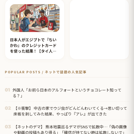
日本人がエジプトで『ちい
かわ』のクレジットカード
を使った結果！【タイ人の
反応】
POPULAR POSTS / ネットで話題の人気記事
外国人「お前ら日本のアルフォートというチョコレート知って
01
る？」
【※衝撃】 中古の家でウジ虫がどんどんわいてくる→思い切って
02
床板を剥してみた結果、やっぱり『アレ』が出てきた
【ネットのデマ】 熊本地震巡るデマがSNSで拡散中…「偽の画像
03
や動画の投稿もあり得る」「確信が持てない時は拡散しないで」