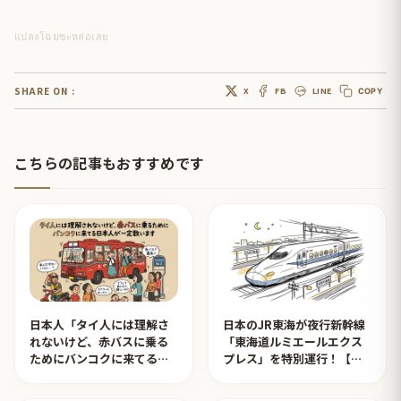
แปลงโฉมซะหล่อเลย
SHARE ON :
X
FB
LINE
COPY
こちらの記事もおすすめです
日本人「タイ人には理解さ
日本のJR東海が夜行新幹線
れないけど、赤バスに乗る
「東海道ルミエールエクス
ためにバンコクに来てる日
プレス」を特別運行！【タ
本人が一定数います」【タ
イ人の反応】
イ人の反応】