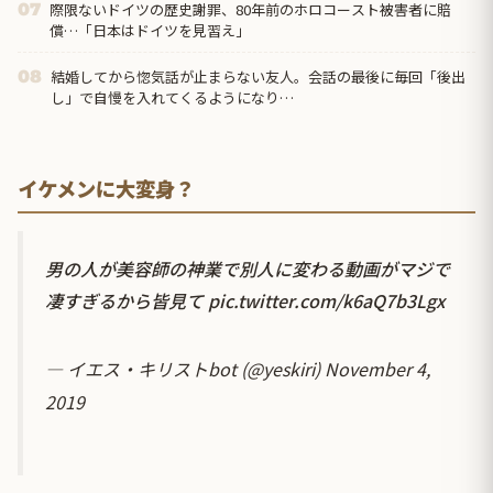
際限ないドイツの歴史謝罪、80年前のホロコースト被害者に賠
07
償…「日本はドイツを見習え」
結婚してから惚気話が止まらない友人。会話の最後に毎回「後出
08
し」で自慢を入れてくるようになり…
イケメンに大変身？
男の人が美容師の神業で別人に変わる動画がマジで
凄すぎるから皆見て
pic.twitter.com/k6aQ7b3Lgx
— イエス・キリストbot (@yeskiri)
November 4,
2019