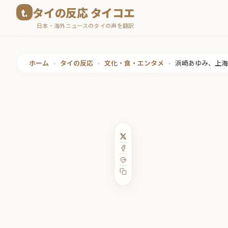
コ
タイの反応 タイコエ
ン
日本・海外ニュースのタイの声を翻訳
テ
ン
ツ
ホーム
•
タイの反応
•
文化・食・エンタメ
•
浜崎あゆみ、上海
へ
ス
キ
ッ
プ