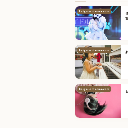
kaigai-antenna.com
kaigai-antenna.com
kaigai-antenna.com