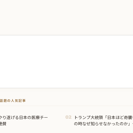
トで話題の人気記事
やり遂げる日本の医療チー
トランプ大統領「日本ほど奇襲
02
絶賛
の時なぜ知らせなかったのか」
市首相＝