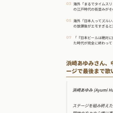
海外「まるでタイムスリ
03
の江戸時代の街並みがそ
場所とは・・・？【海外
海外「日本人ってズルいよ
05
の放課後がエモすぎると
「『日本ビールは絶対に
07
た時代が完全に終わって
ルブル」＝
浜崎あゆみさん、
ージで最後まで歌
浜崎あゆみ (Ayumi Ha
ステージを組み終えた