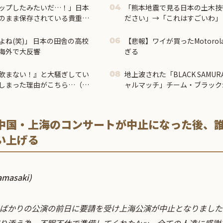
ップしたみたいだ…！」日本
「熊本地震で見る日本の土木技
04
のまま保存されている貴重な
ださい」→「これはすごいわ」
の反応】
日本人は何か適当に作る感じが
がまさに経験値である」
ね(笑)」 日本の田舎の高校
【悲報】ワイが買ったMotoro
06
海外で大反響
ぎる
飲まない！』と大騒ぎしてい
地上波された「BLACK SAMURAI
08
しまった理由がこちら…（ブ
ャルマッチ」チーム・ブラック
は本田蕗以が選出
中国・上海のコンサートが中止になった後、
い上げる
masaki)
ばかりの公演の前日に要請を受け上海公演が中止となりました