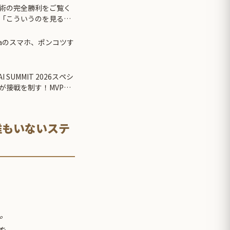
術の完全勝利をご覧く
「こういうのを見ると
しない・・・」「あれ
laのスマホ、ポンコツす
 SUMMIT 2026スペシ
が接戦を制す！MVPに
誰もいないステ
。