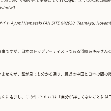
り添う為、不眠不休で準備してくれたAyu、全ての人達に感謝
WwIndw0
Ayumi Hamasaki FAN SITE (@2030_TeamAyu)
Novembe
来事ですが、日本のトップアーティストである浜崎あゆみさん
いませんが、誰が見ても分かる通り、最近の中国と日本の間の
さんに謝罪し、この件については「自分が詳しくないことには