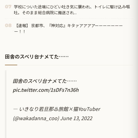
学校についた途端にひどい吐き気に襲われ、トイレに駆け込み嘔
07
吐。そのまま総合病院に搬送され...
【速報】 京都市、『神対応』キタァアアアアーーーーーーー
08
ー！！
田舎のスベリ台ナメてた……
田舎のスベリ台ナメてた……
pic.twitter.com/1sDFs7n36h
— いきなり若旦那♨️旅館×猫YouTuber
(@wakadanna_coo)
June 13, 2022