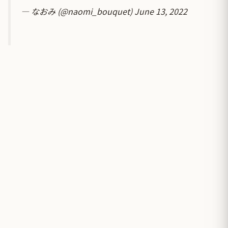
— なおみ (@naomi_bouquet)
June 13, 2022