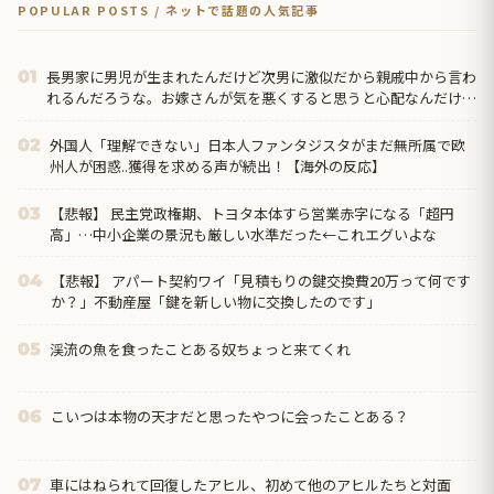
POPULAR POSTS / ネットで話題の人気記事
長男家に男児が生まれたんだけど次男に激似だから親戚中から言わ
01
れるんだろうな。お嫁さんが気を悪くすると思うと心配なんだけ
ど、落ち着いたら一連の写真を見せてあげたい…
外国人「理解できない」日本人ファンタジスタがまだ無所属で欧
02
州人が困惑..獲得を求める声が続出！【海外の反応】
【悲報】 民主党政権期、トヨタ本体すら営業赤字になる「超円
03
高」…中小企業の景況も厳しい水準だった←これエグいよな
【悲報】 アパート契約ワイ「見積もりの鍵交換費20万って何です
04
か？」不動産屋「鍵を新しい物に交換したのです」
渓流の魚を食ったことある奴ちょっと来てくれ
05
こいつは本物の天才だと思ったやつに会ったことある？
06
車にはねられて回復したアヒル、初めて他のアヒルたちと対面
07