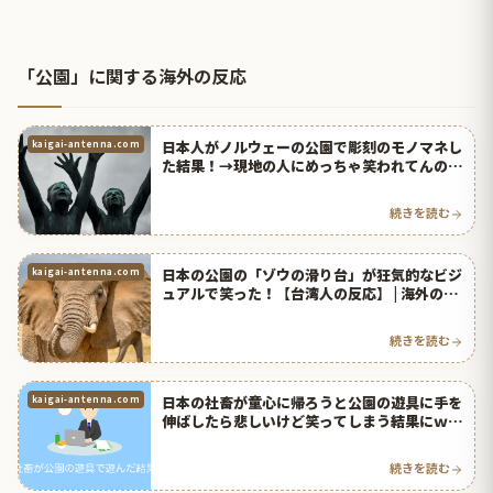
「公園」に関する海外の反応
日本人がノルウェーの公園で彫刻のモノマネし
kaigai-antenna.com
た結果！→現地の人にめっちゃ笑われてんの草
ｗｗｗ【台湾人の反応】 | 海外の反応アンテナ
続きを読む
日本の公園の「ゾウの滑り台」が狂気的なビジ
kaigai-antenna.com
ュアルで笑った！【台湾人の反応】 | 海外の反
応アンテナ
続きを読む
日本の社畜が童心に帰ろうと公園の遊具に手を
kaigai-antenna.com
伸ばしたら悲しいけど笑ってしまう結果にｗｗ
ｗ【台湾人の反応】 | 海外の反応アンテナ
続きを読む