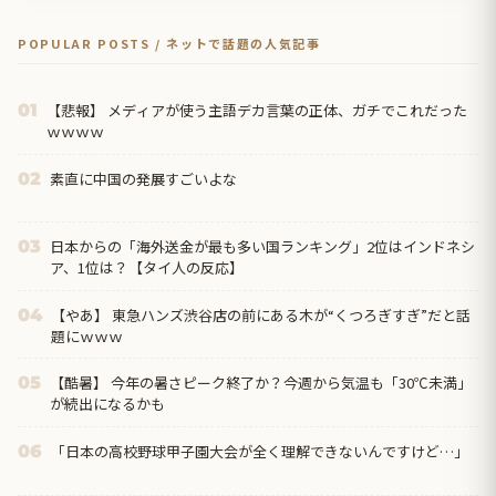
POPULAR POSTS / ネットで話題の人気記事
【悲報】 メディアが使う主語デカ言葉の正体、ガチでこれだった
01
ｗｗｗｗ
素直に中国の発展すごいよな
02
日本からの「海外送金が最も多い国ランキング」2位はインドネシ
03
ア、1位は？【タイ人の反応】
【やあ】 東急ハンズ渋谷店の前にある木が“くつろぎすぎ”だと話
04
題にｗｗｗ
【酷暑】 今年の暑さピーク終了か？今週から気温も「30℃未満」
05
が続出になるかも
「日本の高校野球甲子園大会が全く理解できないんですけど…」
06