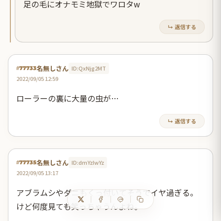
足の毛にオナモミ地獄でワロタw
↳ 返信する
名無しさん
ID:QxNjg2MT
#77733
2022/09/05 12:59
ローラーの裏に大量の虫が…
↳ 返信する
名無しさん
ID:dmYzIwYz
#77735
2022/09/05 13:17
アブラムシやダニもくっ付いてそうでイヤ過ぎる。
けど何度見ても笑っちゃうんよね。