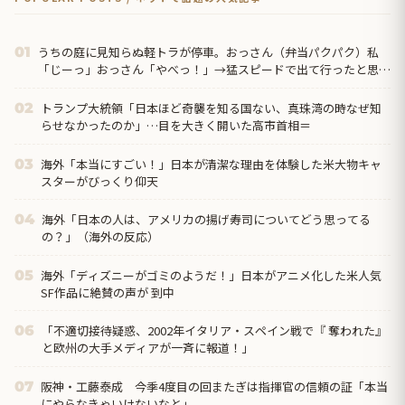
うちの庭に見知らぬ軽トラが停車。おっさん（弁当パクパク）私
01
「じーっ」おっさん「やべっ！」→猛スピードで出て行ったと思っ
たら…
トランプ大統領「日本ほど奇襲を知る国ない、真珠湾の時なぜ知
02
らせなかったのか」…目を大きく開いた高市首相＝
海外「本当にすごい！」日本が清潔な理由を体験した米大物キャ
03
スターがびっくり仰天
海外「日本の人は、アメリカの揚げ寿司についてどう思ってる
04
の？」（海外の反応）
海外「ディズニーがゴミのようだ！」日本がアニメ化した米人気
05
SF作品に絶賛の声が 到中
「不適切接待疑惑、2002年イタリア・スペイン戦で『 奪われた』
06
と欧州の大手メディアが一斉に報道！」
阪神・工藤泰成 今季4度目の回またぎは指揮官の信頼の証「本当
07
にやらなきゃいけないなと」