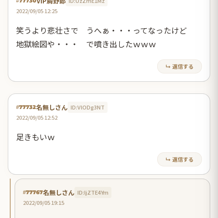
VIP屑野郎
ID:UzZmE1Mz
#77730
2022/09/05 12:25
笑うより悲壮さで うへぁ・・・ってなったけど
地獄絵図や・・・ で噴き出したｗｗｗ
↳ 返信する
名無しさん
ID:VlODg3NT
#77732
2022/09/05 12:52
足きもいｗ
↳ 返信する
名無しさん
ID:ljZTE4Ym
#77767
2022/09/05 19:15