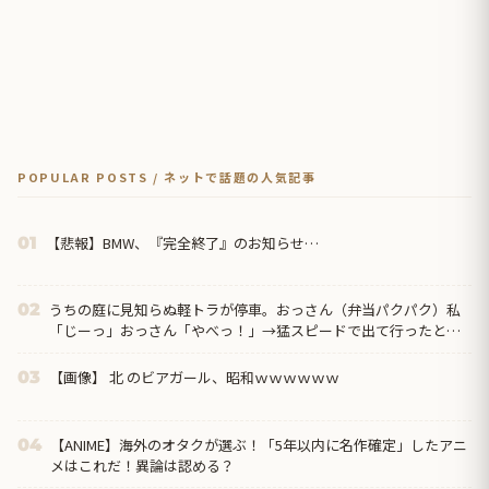
POPULAR POSTS / ネットで話題の人気記事
【悲報】BMW、『完全終了』のお知らせ…
01
うちの庭に見知らぬ軽トラが停車。おっさん（弁当パクパク）私
02
「じーっ」おっさん「やべっ！」→猛スピードで出て行ったと思
ったら…
【画像】 北 のビアガール、昭和ｗｗｗｗｗｗ
03
【ANIME】海外のオタクが選ぶ！「5年以内に名作確定」したアニ
04
メはこれだ！異論は認める？