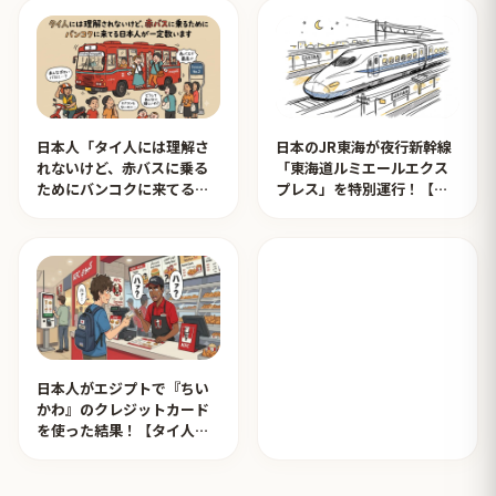
日本人「タイ人には理解さ
日本のJR東海が夜行新幹線
れないけど、赤バスに乗る
「東海道ルミエールエクス
ためにバンコクに来てる日
プレス」を特別運行！【タ
本人が一定数います」【タ
イ人の反応】
イ人の反応】
日本人がエジプトで『ちい
かわ』のクレジットカード
を使った結果！【タイ人の
反応】