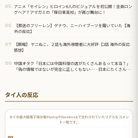
アニメ「セイレン」ヒロイン6人のビジュアルを初公開！全員ロン
05
グヘア？アマガミの「輝日東高校」が再び舞台に！
【葬送のフリーレン】ゲナウ、ニーハイブーツを履いていた【海
06
外の反応】
【朗報】 ヤニねこ、２話も海外視聴者に大好評【2話 海外の反応
07
感想】
中国オタク「日本には中国料理の店がたくさんあるって本当？」
08
「偽の情報ではないが完全に正しくもない……日本にたくさんあ
るのは『中華料理』だから」
タイ人の反応
タイの最大級電子掲示板PantipやFacebookで交わされていたリアルなコメン
ト一覧です。
01