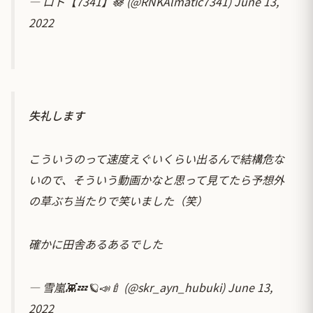
— ロト【7341】🪷 (@RNKAlmatic7341)
June 13,
2022
失礼します
こういうのって速度えぐいくらい出るんで結構危な
いので、そういう動画かなと思って見てたら予想外
の草ぶち当たりで笑いました（笑）
確かに田舎あるあるでした
— 雪嵐👾💤🪐📣🍼 (@skr_ayn_hubuki)
June 13,
2022