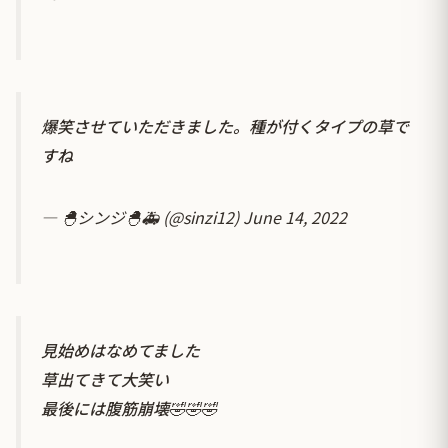
爆笑させていただきました。種が付くタイプの草で
すね
— 🐣シンジ🐣🚑 (@sinzi12)
June 14, 2022
見始めはなめてました
草出てきて大笑い
最後には腹筋崩壊🤣🤣🤣