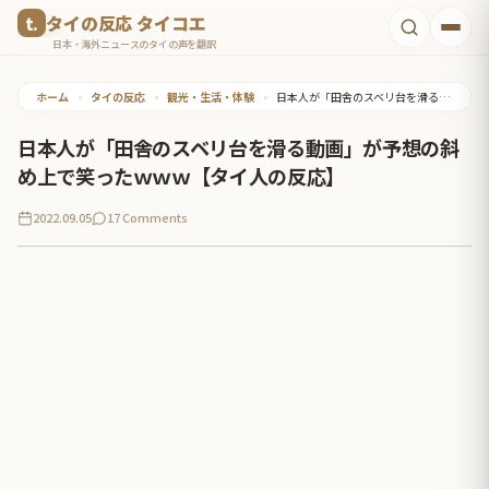
コ
タイの反応 タイコエ
ン
日本・海外ニュースのタイの声を翻訳
テ
ホーム
•
タイの反応
•
観光・生活・体験
•
日本人が「田舎のスベリ台を滑る動画」が予想の斜め上で笑ったｗｗｗ【タイ人の反応】
ン
ツ
日本人が「田舎のスベリ台を滑る動画」が予想の斜
へ
め上で笑ったｗｗｗ【タイ人の反応】
ス
2022.09.05
17 Comments
キ
ッ
プ