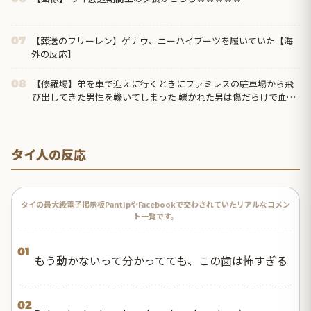
【葬送のフリーレン】ゲナウ、ニーハイブーツを履いていた【海
07
外の反応】
【修羅場】弟を車で迎えに行くときにファミレスの駐車場から飛
08
び出してきた男性を轢いてしまった 轢かれた男は傷だらけで血ま
みれなのに凄い大声て喚いて暴れまくり…
タイ人の反応
タイの最大級電子掲示板PantipやFacebookで交わされていたリアルなコメン
ト一覧です。
01
もう動かないって分かってても、この歯は怖すぎる
02