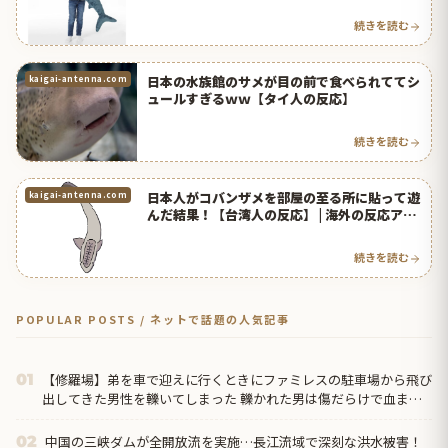
続きを読む
日本の水族館のサメが目の前で食べられててシ
kaigai-antenna.com
ュールすぎるｗｗ【タイ人の反応】
続きを読む
日本人がコバンザメを部屋の至る所に貼って遊
kaigai-antenna.com
んだ結果！【台湾人の反応】 | 海外の反応アン
テナ
続きを読む
POPULAR POSTS / ネットで話題の人気記事
【修羅場】弟を車で迎えに行くときにファミレスの駐車場から飛び
01
出してきた男性を轢いてしまった 轢かれた男は傷だらけで血まみ
れなのに凄い大声て喚いて暴れまくり…
中国の三峡ダムが全開放流を実施…長江流域で深刻な洪水被害！
02