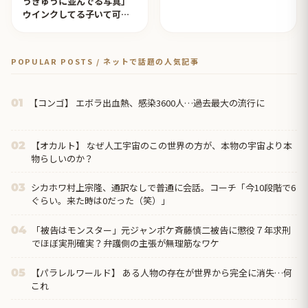
うぎゅうに並んでる写真」
ウインクしてる子いて可愛
すぎる！【タイ人の反応】
POPULAR POSTS / ネットで話題の人気記事
【コンゴ】 エボラ出血熱、感染3600人…過去最大の流行に
01
【オカルト】 なぜ人工宇宙のこの世界の方が、本物の宇宙より本
02
物らしいのか？
シカホワ村上宗隆、通訳なしで普通に会話。コーチ「今10段階で6
03
ぐらい。来た時は0だった（笑）」
「被告はモンスター」元ジャンポケ斉藤慎二被告に懲役７年求刑
04
でほぼ実刑確実？弁護側の主張が無理筋なワケ
【パラレルワールド】 ある人物の存在が世界から完全に消失…何
05
これ