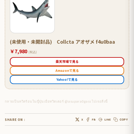
(未使用・未開封品) Collcta アオザメ f4u0baa
￥7,980
(税込)
楽天市場で見る
Amazonで見る
Yahoo!で見る
กลายเป็นทวิตร้อนในญี่ปุ่นเมื่อทวิตเตอร์ @asupara0gass ไปเจอสิ่งนี้
SHARE ON :
X
FB
LINE
COPY