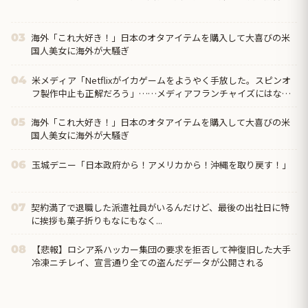
海外「これ大好き！」日本のオタアイテムを購入して大喜びの米
03
国人美女に海外が大騒ぎ
米メディア「Netflixがイカゲームをようやく手放した。スピンオ
04
フ製作中止も正解だろう」……メディアフランチャイズにはなれ
そうにもなかったからねぇ
海外「これ大好き！」日本のオタアイテムを購入して大喜びの米
05
国人美女に海外が大騒ぎ
玉城デニー「日本政府から！アメリカから！沖縄を取り戻す！」
06
契約満了で退職した派遣社員がいるんだけど、最後の出社日に特
07
に挨拶も菓子折りもなにもなく...
【悲報】ロシア系ハッカー集団の要求を拒否して神復旧した大手
08
冷凍ニチレイ、宣言通り全ての盗んだデータが公開される