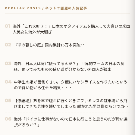
POPULAR POSTS / ネットで話題の人気記事
海外「これ大好き！」日本のオタアイテムを購入して大喜びの米国
01
人美女に海外が大騒ぎ
『ほの暮しの庭』国内累計15万本突破??
02
海外「日本人は何に使ってるんだ？」 世界的ブームの日本の食
03
品、買ってみたものの使い道が分からない外国人が続出
中学生の娘が面倒くさい。夕飯にハヤシライスを作りたいという
04
ので買い物から任せた結果・・・
【修羅場】弟を車で迎えに行くときにファミレスの駐車場から飛
05
び出してきた男性を轢いてしまった 轢かれた男は傷だらけで血ま
みれなのに凄い大声て喚いて暴れまくり…
海外「ドイツに仕事がないので日本に行こうと思うのだが賢い選
06
択だろうか？」