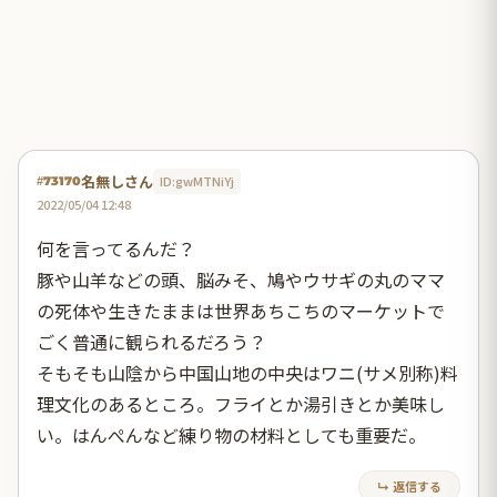
名無しさん
ID:gwMTNiYj
#73170
2022/05/04 12:48
何を言ってるんだ？
豚や山羊などの頭、脳みそ、鳩やウサギの丸のママ
の死体や生きたままは世界あちこちのマーケットで
ごく普通に観られるだろう？
そもそも山陰から中国山地の中央はワニ(サメ別称)料
理文化のあるところ。フライとか湯引きとか美味し
い。はんぺんなど練り物の材料としても重要だ。
↳ 返信する