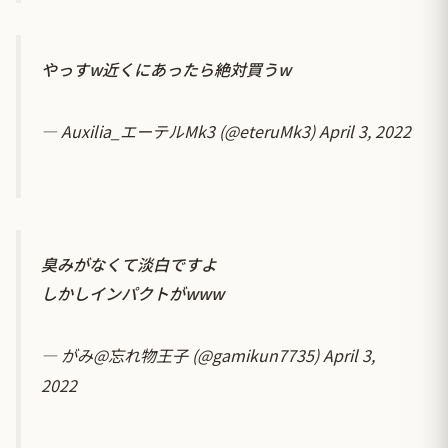
やっすw近くにあったら絶対買うw
— Auxilia_エーテルMk3 (@eteruMk3)
April 3, 2022
臭みがなくて淡白ですよ
しかしインパクトがwww
— がみ@忘れ物王子 (@gamikun7735)
April 3,
2022