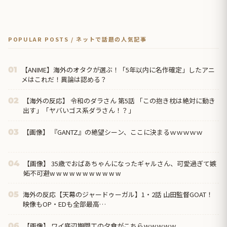
POPULAR POSTS / ネットで話題の人気記事
【ANIME】海外のオタクが選ぶ！「5年以内に名作確定」したアニ
01
メはこれだ！異論は認める？
【海外の反応】 令和のダラさん 第5話 「この抱き枕は絶対に動き
02
出す」「ヤバいゴス系ダラさん！？」
【画像】 『GANTZ』の絶望シーン、ここに決まるｗｗｗｗｗ
03
【画像】 35歳でおばあちゃんになったギャルさん、可愛過ぎて嫉
04
妬不可避w w w w w w w w w w w
海外の反応【天幕のジャードゥーガル】1・2話 山田監督GOAT！
05
映像もOP・EDも全部最高…
【画像】 ワイ底辺期間工の夕食がこちらｗｗｗｗｗ
06