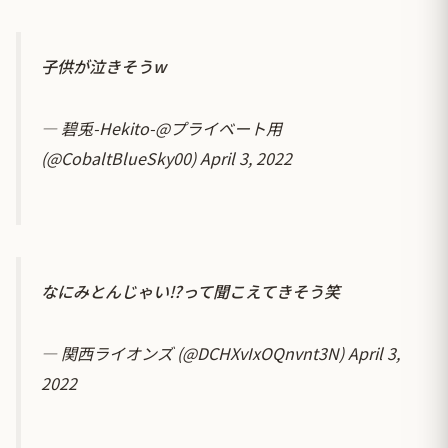
子供が泣きそうw
— 碧兎-Hekito-@プライベート用
(@CobaltBlueSky00)
April 3, 2022
なにみとんじゃい⁉って聞こえてきそう笑
— 関西ライオンズ (@DCHXvIxOQnvnt3N)
April 3,
2022