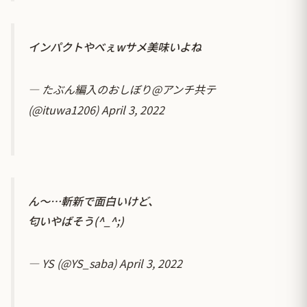
インパクトやべぇwサメ美味いよね
— たぶん編入のおしぼり@アンチ共テ
(@ituwa1206)
April 3, 2022
ん〜…斬新で面白いけど、
匂いやばそう(^_^;)
— YS (@YS_saba)
April 3, 2022