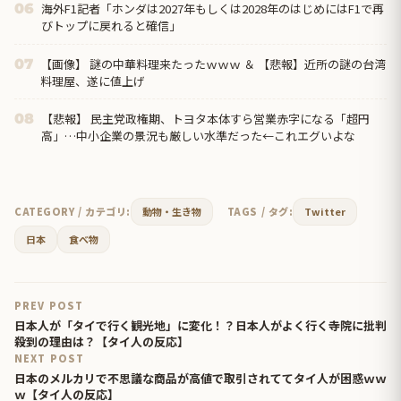
海外F1記者「ホンダは2027年もしくは2028年のはじめにはF1で再
06
びトップに戻れると確信」
【画像】 謎の中華料理来たったｗｗｗ ＆ 【悲報】近所の謎の台湾
07
料理屋、遂に値上げ
【悲報】 民主党政権期、トヨタ本体すら営業赤字になる「超円
08
高」…中小企業の景況も厳しい水準だった←これエグいよな
CATEGORY / カテゴリ:
動物・生き物
TAGS / タグ:
Twitter
日本
食べ物
PREV POST
日本人が「タイで行く観光地」に変化！？日本人がよく行く寺院に批判
殺到の理由は？【タイ人の反応】
NEXT POST
日本のメルカリで不思議な商品が高値で取引されててタイ人が困惑ｗｗ
ｗ【タイ人の反応】