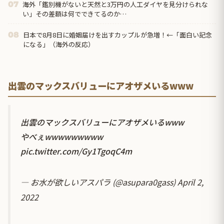
海外「鑑別機がないと天然と3万円の人工ダイヤを見分けられな
07
い」その差額は何でできてるのか…
日本で8月8日に婚姻届けを出すカップルが急増！←「面白い記念
08
になる」（海外の反応）
出雲のマックスバリューにアオザメいるwww
出雲のマックスバリューにアオザメいるwww
やべぇwwwwwwwww
pic.twitter.com/Gy1TgoqC4m
— お水が欲しいアスパラ (@asupara0gass)
April 2,
2022