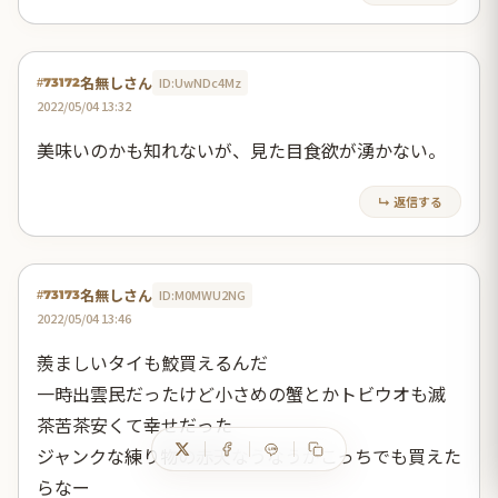
名無しさん
ID:UwNDc4Mz
#73172
2022/05/04 13:32
美味いのかも知れないが、見た目食欲が湧かない。
↳ 返信する
名無しさん
ID:M0MWU2NG
#73173
2022/05/04 13:46
羨ましいタイも鮫買えるんだ
一時出雲民だったけど小さめの蟹とかトビウオも滅
茶苦茶安くて幸せだった
ジャンクな練り物の赤天なうなうがこっちでも買えた
らなー