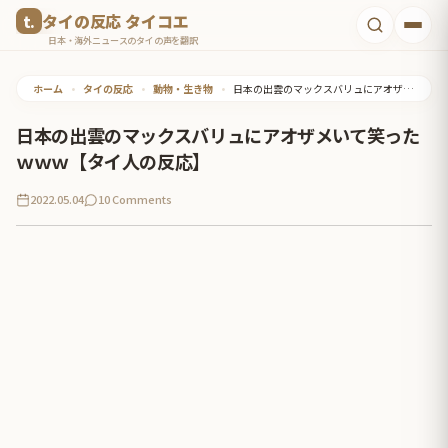
コ
タイの反応 タイコエ
ン
日本・海外ニュースのタイの声を翻訳
テ
ホーム
•
タイの反応
•
動物・生き物
•
日本の出雲のマックスバリュにアオザメいて笑ったｗｗｗ【タイ人の反応】
ン
ツ
日本の出雲のマックスバリュにアオザメいて笑った
へ
ｗｗｗ【タイ人の反応】
ス
2022.05.04
10 Comments
キ
ッ
プ