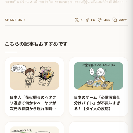
กลายเป็น X ร้อน 🔥 เมื่อพบว่า กิจกรรมแรกๆ ของชาวญี่ปุ่น หลังแบงค์ใหม่ได้ปล่อยสู่ตลาดครั้งแรกในรอบ 20 ปี คือ ..
SHARE ON :
X
FB
LINE
COPY
こちらの記事もおすすめです
日本人「花火撮るのヘタク
日本のゲーム「心霊写真仕
ソ過ぎて何かやベーヤツが
分けバイト」が不気味すぎ
次元の狭間から現れる瞬間
る！【タイ人の反応】
みたいのが撮れた」ｗｗｗ
【タイ人の反応】