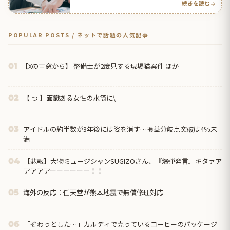
続きを読む
POPULAR POSTS / ネットで話題の人気記事
【Xの車窓から】 整備士が2度見する現場猫案件 ほか
01
【 つ 】面識ある女性の水筒に\
02
アイドルの約半数が3年後には姿を消す…損益分岐点突破は4％未
03
満
【悲報】大物ミュージシャンSUGIZOさん、『爆弾発言』キタァア
04
アアアアーーーーーー！！
海外の反応：任天堂が熊本地震で無償修理対応
05
「ぞわっとした…」カルディで売っているコーヒーのパッケージ
06