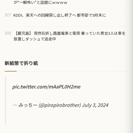
が“一瞬怖い”と話題にｗｗｗｗ
KDDI、楽天への回線貸し出し終了へ 都市部で9月末に
07
【鹿児島】 突然右折し路面電車と衝突 乗っていた男女3人は車を
08
放置しダッシュで逃走中
新紙幣で折り紙
pic.twitter.com/mAaPL0H2me
— みっちー (@piropirobrother)
July 3, 2024