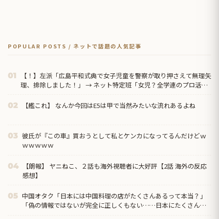
POPULAR POSTS / ネットで話題の人気記事
【！】左派「広島平和式典で女子児童を警察が取り押さえて無理矢
01
理、排除しました！」 → ネット特定班「女児？全学連のプロ活動
家では？」
【艦これ】 なんか今回はE5は甲で当然みたいな流れあるよね
02
彼氏が『この車』買おうとして私とケンカになってるんだけどｗ
03
ｗｗｗｗｗ
【朗報】 ヤニねこ、２話も海外視聴者に大好評【2話 海外の反応
04
感想】
中国オタク「日本には中国料理の店がたくさんあるって本当？」
05
「偽の情報ではないが完全に正しくもない……日本にたくさんあ
るのは『中華料理』だから」