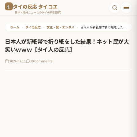
コ
タイの反応 タイコエ
ン
日本・海外ニュースのタイの声を翻訳
テ
ホーム
•
タイの反応
•
文化・食・エンタメ
•
日本人が新紙幣で折り紙をした結果！ネット民が大笑いｗｗｗ【タイ人の反応】
ン
ツ
日本人が新紙幣で折り紙をした結果！ネット民が大
へ
笑いｗｗｗ【タイ人の反応】
ス
2024.07.11
30 Comments
キ
ッ
プ