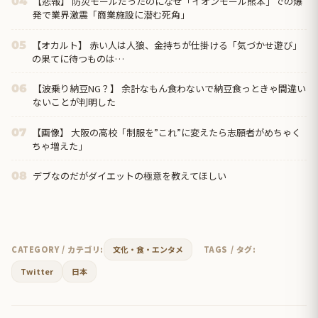
【悲報】 防災モールだったのになぜ「イオンモール熊本」での爆
04
発で業界激震「商業施設に潜む死角」
【オカルト】 赤い人は人狼、金持ちが仕掛ける「気づかせ遊び」
05
の果てに待つものは…
【波乗り納豆NG？】 余計なもん食わないで納豆食っときゃ間違い
06
ないことが判明した
【画像】 大阪の高校「制服を”これ”に変えたら志願者がめちゃく
07
ちゃ増えた」
デブなのだがダイエットの極意を教えてほしい
08
CATEGORY / カテゴリ:
文化・食・エンタメ
TAGS / タグ:
Twitter
日本