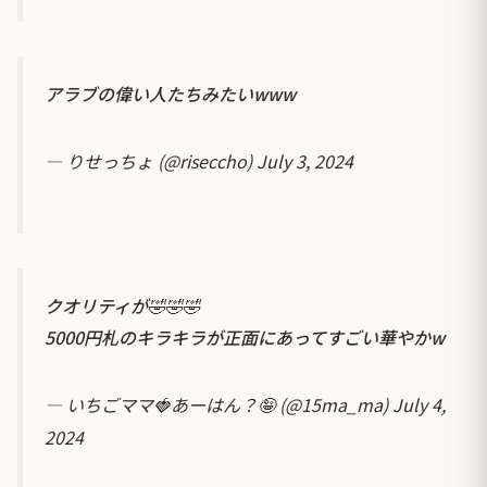
アラブの偉い人たちみたいwww
— りせっちょ (@riseccho)
July 3, 2024
クオリティが🤣🤣🤣
5000円札のキラキラが正面にあってすごい華やかw
— いちごママ🍓あーはん？🤪 (@15ma_ma)
July 4,
2024