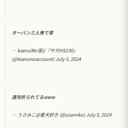
ターバン三人衆で草
— kaeru(Re:仮)/『サガHS230』
(@kaerunoaccount)
July 5, 2024
速攻折られてるwww
— うさみこ@愛犬好き (@usamiko)
July 5, 2024