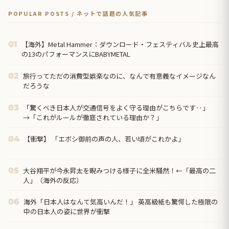
POPULAR POSTS / ネットで話題の人気記事
【海外】Metal Hammer：ダウンロード・フェスティバル史上最高
01
の13のパフォーマンスにBABYMETAL
旅行ってただの消費型娯楽なのに、なんで有意義なイメージなん
02
だろうな
「驚くべき日本人が交通信号をよく守る理由がこちらです‥」
03
→「これがルールが徹底されている理由か？」
【衝撃】 「エボシ御前の声の人、若い頃がこれかよ」
04
大谷翔平が今永昇太を睨みつける様子に全米騒然！←「最高の二
05
人」（海外の反応）
海外「日本人はなんて気高いんだ！」 英高級紙も驚愕した極限の
06
中の日本人の姿に世界が衝撃