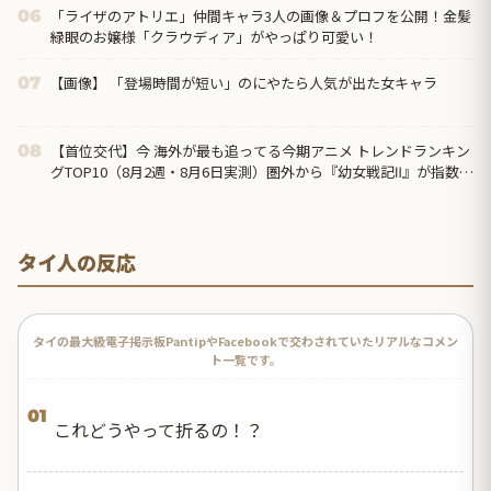
「ライザのアトリエ」仲間キャラ3人の画像＆プロフを公開！金髪
06
緑眼のお嬢様「クラウディア」がやっぱり可愛い！
【画像】 「登場時間が短い」のにやたら人気が出た女キャラ
07
【首位交代】今 海外が最も追ってる今期アニメ トレンドランキン
08
グTOP10（8月2週・8月6日実測）圏外から『幼女戦記Ⅱ』が指数
371で初首位、前回1位の『無職転生Ⅲ』は7位まで後退
タイ人の反応
タイの最大級電子掲示板PantipやFacebookで交わされていたリアルなコメン
ト一覧です。
01
これどうやって折るの！？