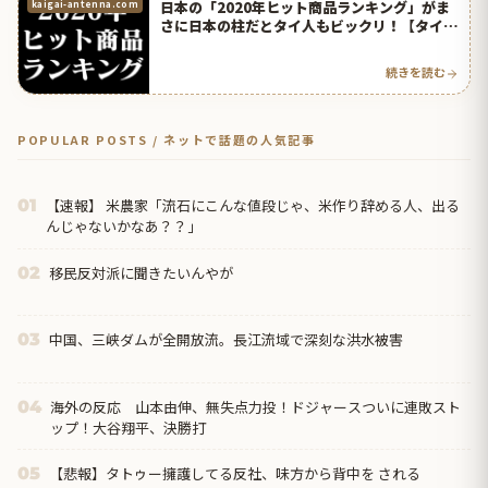
日本の「2020年ヒット商品ランキング」がま
kaigai-antenna.com
さに日本の柱だとタイ人もビックリ！【タイ人
の反応】
続きを読む
POPULAR POSTS / ネットで話題の人気記事
【速報】 米農家「流石にこんな値段じゃ、米作り辞める人、出る
01
んじゃないかなあ？？」
移民反対派に聞きたいんやが
02
中国、三峡ダムが全開放流。長江流域で深刻な洪水被害
03
海外の反応 山本由伸、無失点力投！ドジャースついに連敗スト
04
ップ！大谷翔平、決勝打
【悲報】タトゥー擁護してる反社、味方から背中を される
05