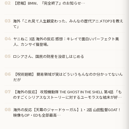
【悲報】BMW、『完全終了』のお知らせ…
02
海外「これ見て人生観変わった、みんなの歴代アニメTOP3を教え
03
て」
ヤニねこ 3話 海外の反応 感想：キレイで面白いパーフェクト美
04
人、カンサイ猫登場。
ロシアさん、国民の財産を没収しはじめる
05
【呪術廻戦】 簡易領域が実はどういうもんなのか分かってないん
06
だが
【海外の反応】 攻殻機動隊 THE GHOST IN THE SHELL 第4話 「も
07
のすごくシリアスなストーリーに対するユーモラスな結末が好
き」
海外の反応【天幕のジャードゥーガル】1・2話 山田監督GOAT！
08
映像もOP・EDも全部最高…