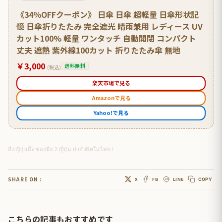
《34％OFFクーポン》 日傘 日傘 超軽量 日傘形状記
憶 日傘折りたたみ 完全遮光 晴雨兼用 レディース UV
カット100% 軽量 ワンタッチ 自動開閉 コンパクト
丈夫 遮熱 紫外線100カット 折りたたみ傘 無地
￥3,000
送料無料
(税込)
楽天市場で見る
Amazonで見る
Yahoo!で見る
สื่อญี่ปุ่นอึ้ง ของมือ 2 ญี่ปุ่น กำลังฮิตในไทย !
SHARE ON :
X
FB
LINE
COPY
こちらの記事もおすすめです