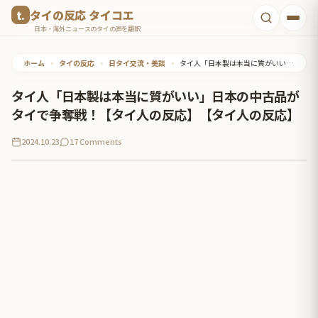
コ
タイの反応 タイコエ
ン
日本・海外ニュースのタイの声を翻訳
テ
ホーム
•
タイの反応
•
日タイ交流・美談
•
タイ人「日本製は本当に質がいい」日本の中古品がタイで争奪戦！【タイ人の反応】【タイ人の反応】
ン
ツ
タイ人「日本製は本当に質がいい」日本の中古品が
へ
タイで争奪戦！【タイ人の反応】【タイ人の反応】
ス
2024.10.23
17 Comments
キ
ッ
プ