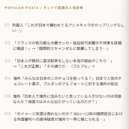
POPULAR POSTS / ネットで話題の人気記事
外国人「これが日本で嫌われてるアニメキャラのカップリングらし
01
い…」
「フランスの有力紙も大韓サッカー協会前代未聞の不祥事を詳細
02
に報道！」→「国際的スキャンダルに発展してしまう‥」
「日本人が絶対に違法駐車をしない本当の理由がこちら…」
03
→「これが正解」「その通りだ…（ブルブル」＝
海外「みんなは日本のこのチョコを知ってる？」日本で人気のチ
04
ョコレート菓子、ブルボンのアルフォートに対する海外の反応
海外「日本人で海外に住みたいと思っている人が少ないのは何故
05
なんだ？母国ではみんな出たがっているのだが？」
「のイメージ失墜は免れないのか？2011〜12年の国際試合におけ
06
る外国審判への接待疑惑が海外で一斉に報じられる‥」