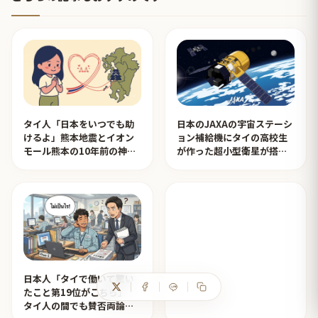
タイ人「日本をいつでも助
日本のJAXAの宇宙ステーシ
けるよ」熊本地震とイオン
ョン補給機にタイの高校生
モール熊本の10年前の神対
が作った超小型衛星が搭載
応を見たタイ人の反応
されタイ人が感動！【タイ
人の反応】
日本人「タイで働いて驚い
たこと第19位がこちら」
タイ人の間でも賛否両論