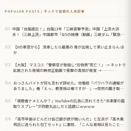
POPULAR POSTS / ネットで話題の人気記事
中国「台風接近！」台風13号「三峡直撃予測」中国「上流大洪
01
水！（三峡上流」中国都市「8/5の映像（動画」三峡ダム「緊急放
流（決壊危機」中国「下流大水害（震え声」→
【Xの車窓から】 洗車したら最悪の 青が出現して笑い止まらん ほ
02
か
【大阪】 マスコミ「警察官が発砲し“刃物男”死亡！」 → ネットで
03
拡散された現場の無修正動画で衝撃の真相が発覚 → ………
おっさんバイトが何も言わず辞めた。労働局「パワハラの通報が
04
ありました」俺「えっ、教育係は俺ですが…」→突然の聞き取り
調査が始まり…
「視聴者ナメとんか？」YouTubeの広告に流れてきた“冷凍庫の霜
05
取りスプレー”が詐欺丸出しだと話題にｗｗｗｗ
「高市早苗はどんだけ自己顕示欲が強いんだ」と左派が『高木美
06
帆氏に送られた包丁セット』に激怒、「こんな首相は見たことが
ない」と言い張るも……