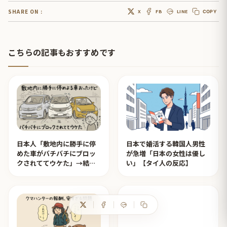
SHARE ON :
X
FB
LINE
COPY
こちらの記事もおすすめです
日本人「敷地内に勝手に停
日本で婚活する韓国人男性
めた車がバチバチにブロッ
が急増「日本の女性は優し
クされててウケた」→結末
い」【タイ人の反応】
がめっちゃおもろいｗｗｗ
【タイ人の反応】