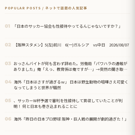
POPULAR POSTS / ネットで話題の人気記事
「日本のサッカー協会も性接待やってるんじゃないですか？」
01
【阪神スタメン】5(左)前川 6(一)ガルシア vs中日 2026/08/07
02
おっさんバイトが何も言わず辞めた。労働局「パワハラの通報が
03
ありました」俺「えっ、教育係は俺ですが…」→突然の聞き取り
調査が始まり…
海外「日本はさすが過ぎるｗ」 日本は野生動物の喧嘩さえ可愛く
04
なってしまうと世界が騒然
、サッカーW杯予選で審判を性接待して買収していたことが判
05
明！ 何と日本も巻き込まれることに
海外「昨日の日本プロ野球 阪神・巨人戦の展開が劇的過ぎた！」
06