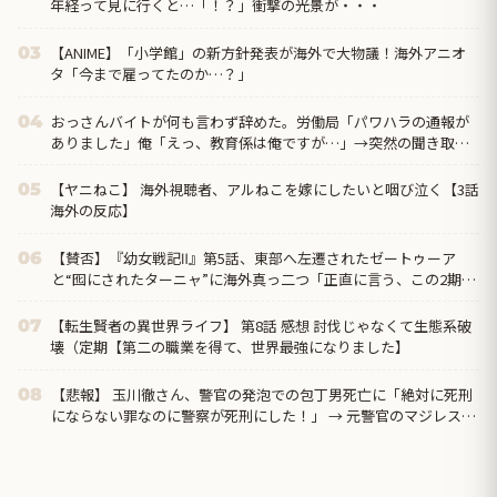
年経って見に行くと…「！？」衝撃の光景が・・・
【ANIME】「小学館」の新方針発表が海外で大物議！海外アニオ
03
タ「今まで雇ってたのか…？」
おっさんバイトが何も言わず辞めた。労働局「パワハラの通報が
04
ありました」俺「えっ、教育係は俺ですが…」→突然の聞き取り
調査が始まり…
【ヤニねこ】 海外視聴者、アルねこを嫁にしたいと咽び泣く【3話
05
海外の反応】
【賛否】『幼女戦記Ⅱ』第5話、東部へ左遷されたゼートゥーア
06
と“囮にされたターニャ”に海外真っ二つ「正直に言う、この2期は
1期ほど好きじゃない」ラストでヴァイス被弾
【転生賢者の異世界ライフ】 第8話 感想 討伐じゃなくて生態系破
07
壊（定期【第二の職業を得て、世界最強になりました】
【悲報】 玉川徹さん、警官の発泡での包丁男死亡に「絶対に死刑
08
にならない罪なのに警察が死刑にした！」 → 元警官のマジレスが
コチラ → ………