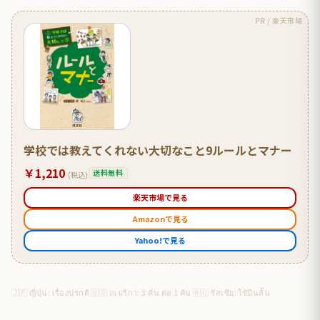
PR / 楽天市場
学校では教えてくれない大切なこと9ルールとマナー
￥1,210
送料無料
(税込)
楽天市場で見る
Amazonで見る
Yahoo!で見る
🇯🇵 ญี่ปุ่น: เรื่องปรกติ 🇺🇸 อเมริกา: 3 คัน ต่อ 1 คัน 🇷🇺 รัสเซีย: ใช้ปืนสั้น