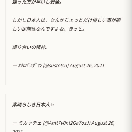
譲った方が早いし安全。
しかし日本人は、なんかちょっとだけ優しい事が嬉
しい民族性なんですよね、きっと。
譲り合いの精神。
— ﾎｸﾛﾊﾟﾝﾀﾞﾏﾝ (@sustetsu)
August 26, 2021
素晴らしき日本人✨
— ミカッチェ (@Amt7v0nl2Ga7osJ)
August 26,
2021