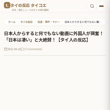
コ
タイの反応 タイコエ
ン
日本・海外ニュースのタイの声を翻訳
テ
ホーム
•
タイの反応
•
社会・事件・マナー
•
日本人からすると何でもない動画に外国人が興奮！「日本は凄い」と大絶賛！【タイ人の反応】
ン
ツ
日本人からすると何でもない動画に外国人が興奮！
へ
「日本は凄い」と大絶賛！【タイ人の反応】
ス
2021.09.18
17 Comments
キ
ッ
プ