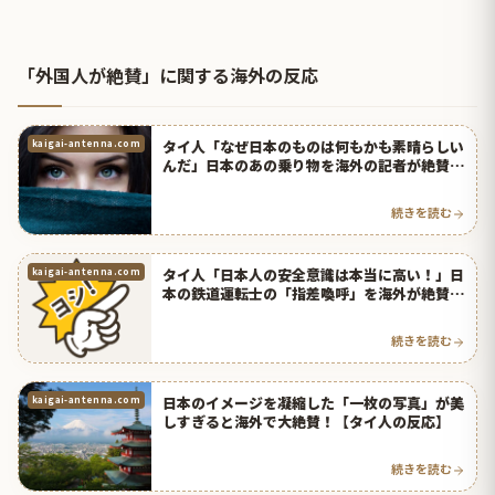
「外国人が絶賛」に関する海外の反応
タイ人「なぜ日本のものは何もかも素晴らしい
kaigai-antenna.com
んだ」日本のあの乗り物を海外の記者が絶賛！
【タイ人の反応】
続きを読む
タイ人「日本人の安全意識は本当に高い！」日
kaigai-antenna.com
本の鉄道運転士の「指差喚呼」を海外が絶賛！
【タイ人の反応】
続きを読む
日本のイメージを凝縮した「一枚の写真」が美
kaigai-antenna.com
しすぎると海外で大絶賛！【タイ人の反応】
続きを読む