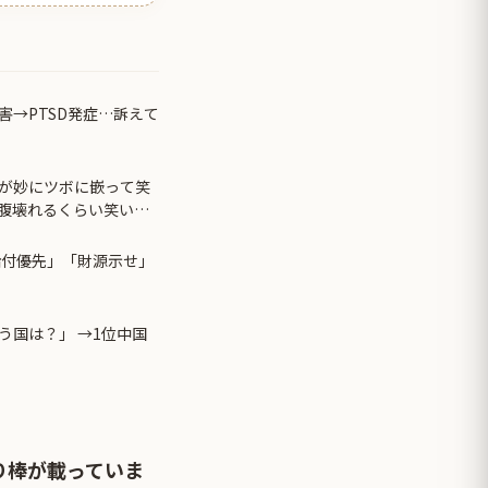
害→PTSD発症…訴えて
が妙にツボに嵌って笑
腹壊れるくらい笑いま
給付優先」「財源示せ」
う国は？」 →1位中国
り棒が載っていま