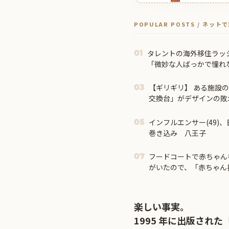
POPULAR POSTS / ネッ
タレントの海外移住ラッ
01
「微妙な人ばっかで憧れ
【ギリギリ】 ある施設
03
交換台」がデザインの敗北
インフルエンサー(49)
05
巻き込み 八王子
フードコートで赤ちゃん
07
がいたので、「赤ちゃん
ら...
楽しい事実。
1995 年に出版さ