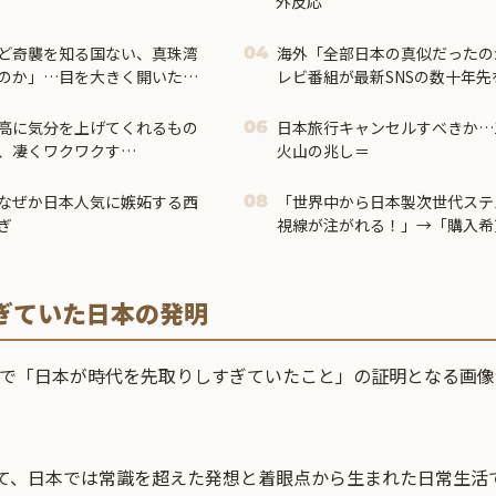
外反応
ど奇襲を知る国ない、真珠湾
海外「全部日本の真似だったの
04
のか」…目を大きく開いた高
レビ番組が最新SNSの数十年
高に気分を上げてくれるもの
日本旅行キャンセルすべきか…
06
、凄くワクワクす
火山の兆し＝
応】
なぜか日本人気に嫉妬する西
「世界中から日本製次世代ステ
08
ぎ
視線が注がれる！」→「購入希
ただ驚愕‥」
ぎていた日本の発明
）で「日本が時代を先取りしすぎていたこと」の証明となる画
けて、日本では常識を超えた発想と着眼点から生まれた日常生活