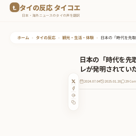
コ
タイの反応 タイコエ
ン
日本・海外ニュースのタイの声を翻訳
テ
ン
ツ
ホーム
•
タイの反応
•
観光・生活・体験
•
日本の「時代を先取
へ
ス
日本の「時代を先取
キ
レが発明されてい
ッ
プ
2024.07.04
2025.01.20
29 Co