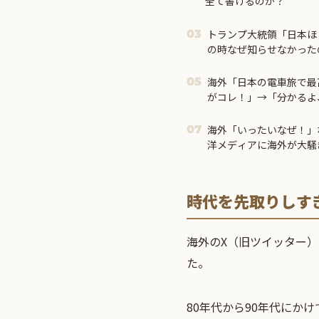
全て書けるのか？
トランプ大統領「日本ほ
03
の時なぜ知らせなかった
市首相＝
海外「日本の電車旅で最
05
がコレ！」→「分かるよ
る・・・！」【海外の反
海外「いったいなぜ！」
07
洋メディアに海外が大騒
時代を先取りしす
海外のX（旧ツイッター
た。
80年代から90年代にか