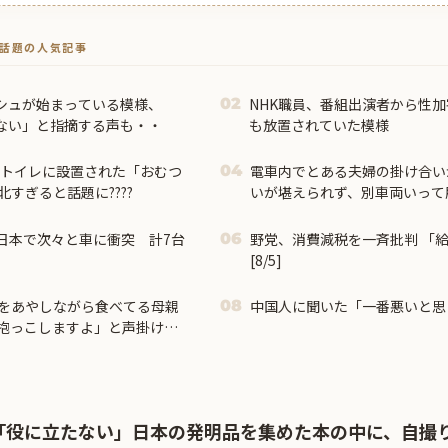
トで話題の人気記事
シュが始まっている模様、
NHK職員、番組出演者から性加
02
ない」と指摘する声も・・
も放置されていた模様
のトイレに設置された「おむつ
電車内でとある夫婦の掛け合い
04
すぎると話題に????
いが堪えられず、別車両いって
くったわｗ
、日本で次々と車に衝突 計7台
野党、消費減税を一斉批判 「
06
[8/5]
をあやしながら食べてる母親
中国人に聞いた「一番悪いと思
08
抱っこしますよ」と声掛けた
れた「役に立たない」日本の発明品を集めた本の中に、自撮