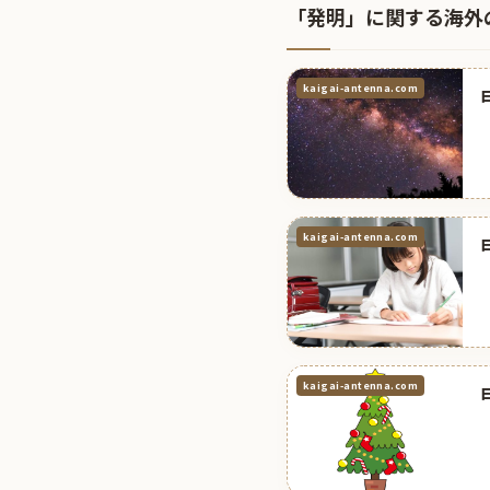
「発明」に関する海外
kaigai-antenna.com
kaigai-antenna.com
kaigai-antenna.com