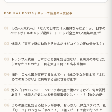
POPULAR POSTS / ネットで話題の人気記事
【欧州大荒れｗ】「なんで日本だけ大絶賛なんだよ！ｗ」 日本の
01
ペットボトルキャップ動画にヨーロッパ全土から“嫉妬の嵐”が 到
した裏側ｗ！国が違うとこうも違うのか！？ｗ
外国人「東京で謎の動物を見たんだけどコイツの正体分かる？」
02
トランプ大統領「日本ほど奇襲を知る国ない、真珠湾の時なぜ知
03
らせなかったのか」…目を大きく開いた高市首相＝
海外「こんな国が実在するなんて…」 6歳の少女が日本で『はじ
04
めてのおつかい』に挑戦する姿に世界が衝撃
海外「日本のスシローっていう寿司屋で働いてるけど、何か質問
05
ある？」外国人が気になる寿司屋事情とは・・・？【海外の反
応】
うちの庭に見知らぬ軽トラが停車。おっさん（弁当パクパク）私
06
「じーっ」おっさん「やべっ！」→猛スピードで出て行ったと思