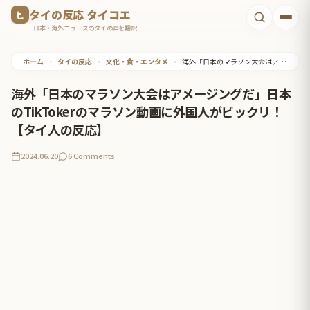
コ
タイの反応 タイコエ
ン
日本・海外ニュースのタイの声を翻訳
テ
ホーム
•
タイの反応
•
文化・食・エンタメ
•
海外「日本のマラソン大会はアメージングだ」日本のTikTokerのマラソン動画に外国人がビックリ！【タイ人の反応】
ン
ツ
海外「日本のマラソン大会はアメージングだ」日本
へ
のTikTokerのマラソン動画に外国人がビックリ！
ス
【タイ人の反応】
キ
2024.06.20
6 Comments
ッ
プ