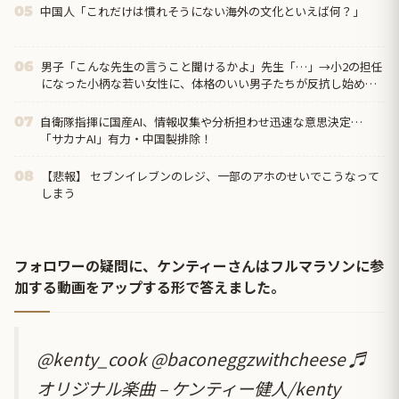
中国人「これだけは慣れそうにない海外の文化といえば何？」
05
男子「こんな先生の言うこと聞けるかよ」先生「…」→小2の担任
06
になった小柄な若い女性に、体格のいい男子たちが反抗し始め…
自衛隊指揮に国産AI、情報収集や分析担わせ迅速な意思決定…
07
「サカナAI」有力・中国製排除！
【悲報】 セブンイレブンのレジ、一部のアホのせいでこうなって
08
しまう
フォロワーの疑問に、ケンティーさんはフルマラソンに参
加する動画をアップする形で答えました。
@kenty_cook
@baconeggzwithcheese
♬
オリジナル楽曲 – ケンティー健人/kenty