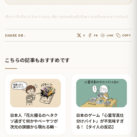
เมื่อเรานึกถึงงานวิ่งมาราธอน เชื่อว่าทุกคนต้องนึกถึงความเหนื่อยและความร้อนกันอย่างแน่นอนค่ะ
SHARE ON :
X
FB
LINE
COPY
こちらの記事もおすすめです
日本人「花火撮るのヘタク
日本のゲーム「心霊写真仕
ソ過ぎて何かやベーヤツが
分けバイト」が不気味すぎ
次元の狭間から現れる瞬間
る！【タイ人の反応】
みたいのが撮れた」ｗｗｗ