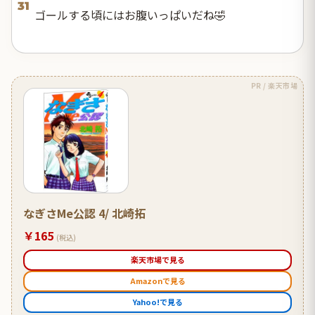
31
ゴールする頃にはお腹いっぱいだね🤣
PR / 楽天市場
なぎさMe公認 4/ 北崎拓
￥165
(税込)
楽天市場で見る
Amazonで見る
Yahoo!で見る