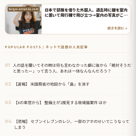
日本で部屋を借りた外国人、退去時に鍵を室内
kaigai-antenna.com
に置いて飛行機で飛び立つ→室内の写真がこち
ら【タイ人の反応】
続きを読む
POPULAR POSTS / ネットで話題の人気記事
人の話を聞いてその時は何も言わなかった癖に後から「絶対そうだ
01
と思ったー」って言う人、あれは一体なんなんだろう？
【速報】 米国務省の地図から「島」を消す
02
【Xの車窓から】 整備士が2度見する現場猫案件 ほか
03
【悲報】 セブンイレブンのレジ、一部のアホのせいでこうなって
04
しまう