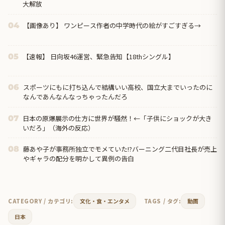
大解放
【画像あり】 ワンピース作者の中学時代の絵がすごすぎる→
04
【速報】 日向坂46運営、緊急告知【18thシングル】
05
スポーツにもに打ち込んで結構いい高校、国立大までいったのに
06
なんであんなんなっちゃったんだろ
日本の原爆展示の仕方に世界が騒然！←「子供にショックが大き
07
いだろ」（海外の反応）
藤あや子が事務所独立でモメていた!?バーニング二代目社長が売上
08
やギャラの配分を明かして異例の告白
CATEGORY / カテゴリ:
文化・食・エンタメ
TAGS / タグ:
動画
日本