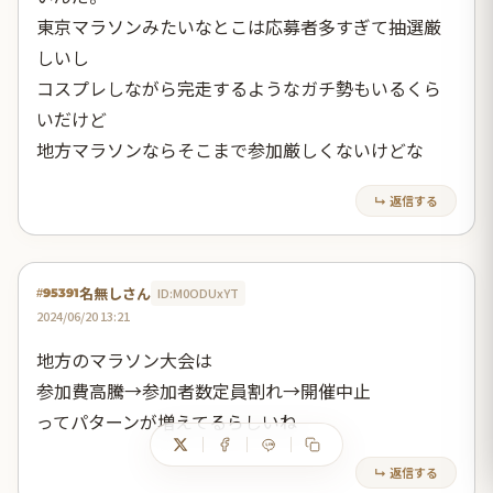
東京マラソンみたいなとこは応募者多すぎて抽選厳
しいし
コスプレしながら完走するようなガチ勢もいるくら
いだけど
地方マラソンならそこまで参加厳しくないけどな
↳ 返信する
名無しさん
ID:M0ODUxYT
#95391
2024/06/20 13:21
地方のマラソン大会は
参加費高騰→参加者数定員割れ→開催中止
ってパターンが増えてるらしいね
↳ 返信する