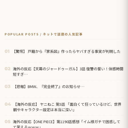
POPULAR POSTS / ネットで話題の人気記事
【驚愕】 戸籍から『家系図』作ったらヤバすぎる事実が判明した
01
海外の反応【天幕のジャードゥーガル】3話 復讐の誓い！体感時間
02
短すぎ…
【悲報】BMW、『完全終了』のお知らせ…
03
【海外の反応】 ヤニねこ 第5話 「面白くて狂っているけど、世界
04
観やキャラクター設定は本当に深い」
海外の反応【ONE PIECE】第1190話感想「イム様ガチで困惑して
05
て笑えるｗｗｗ」