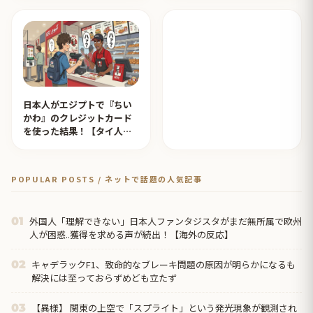
イ人の反応】
日本人がエジプトで『ちい
かわ』のクレジットカード
を使った結果！【タイ人の
反応】
POPULAR POSTS / ネットで話題の人気記事
外国人「理解できない」日本人ファンタジスタがまだ無所属で欧州
01
人が困惑..獲得を求める声が続出！【海外の反応】
キャデラックF1、致命的なブレーキ問題の原因が明らかになるも
02
解決には至っておらずめども立たず
【異様】 関東の上空で「スプライト」という発光現象が観測され
03