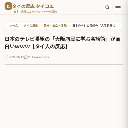
コ
タイの反応 タイコエ
ン
日本・海外ニュースのタイの声を翻訳
テ
ホーム
•
タイの反応
•
観光・生活・体験
•
日本のテレビ番組の「大阪府民に学ぶ会話術」が面白いｗｗｗ【タイ人の反応】
ン
ツ
日本のテレビ番組の「大阪府民に学ぶ会話術」が面
へ
白いｗｗｗ【タイ人の反応】
ス
2024.06.19
23 Comments
キ
ッ
プ