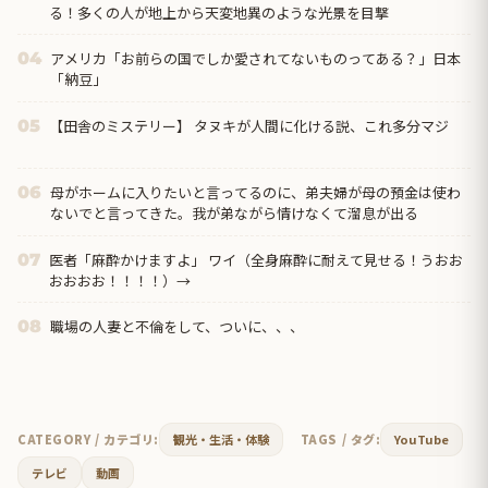
る！多くの人が地上から天変地異のような光景を目撃
アメリカ「お前らの国でしか愛されてないものってある？」日本
04
「納豆」
【田舎のミステリー】 タヌキが人間に化ける説、これ多分マジ
05
母がホームに入りたいと言ってるのに、弟夫婦が母の預金は使わ
06
ないでと言ってきた。我が弟ながら情けなくて溜息が出る
医者「麻酔かけますよ」 ワイ（全身麻酔に耐えて見せる！うおお
07
おおおお！！！！）→
職場の人妻と不倫をして、ついに、、、
08
CATEGORY / カテゴリ:
観光・生活・体験
TAGS / タグ:
YouTube
テレビ
動画