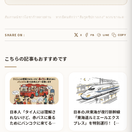
สัมภาษณ์ชาวโอซาก้าหลายท่าน… หากมีคนทักว่า “ลืมรูดซิปกางเกง” พวกเขาจะตอบกลับอย่างไร!!
SHARE ON :
X
FB
LINE
COPY
こちらの記事もおすすめです
日本人「タイ人には理解さ
日本のJR東海が夜行新幹線
れないけど、赤バスに乗る
「東海道ルミエールエクス
ためにバンコクに来てる日
プレス」を特別運行！【タ
本人が一定数います」【タ
イ人の反応】