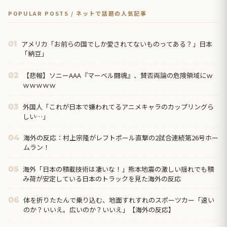
POPULAR POSTS / ネットで話題の人気記事
アメリカ「お前らの国でしか愛されてないものってある？」日本
01
「納豆」
【悲報】ソニーAAA『マーベル闘魂』、賛否両論の危険領域にｗ
02
ｗｗｗｗｗ
外国人「これが日本で嫌われてるアニメキャラのカップリングら
03
しい…」
海外の反応：村上宗隆がレフトポール直撃の2試合連続第26号ホー
04
ムラン！
海外「日本の積載技術は凄いな！」熊本地震の激しい揺れでも積
05
み荷が安定している日本のトラックを見た海外の反応
体を折りたたんで乗り込む、地面すれすれのスポーツカー「速い
06
のか？いいえ。広いのか？いいえ」【海外の反応】