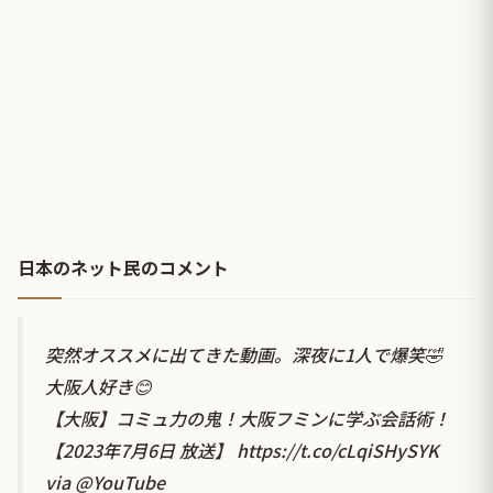
日本のネット民のコメント
突然オススメに出てきた動画。深夜に1人で爆笑🤣
大阪人好き😊
【大阪】コミュ力の鬼！大阪フミンに学ぶ会話術！
【2023年7月6日 放送】
https://t.co/cLqiSHySYK
via
@YouTube