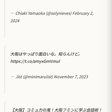
— Chiaki Yamaoka (@solynieves)
February 2,
2024
大阪はやっぱり面白いな。知らんけど。
https://t.co/amyxGmVmul
— .list (@minimarulist)
November 7, 2023
【大阪】コミュ力の鬼！大阪フミンに学ぶ会話術！