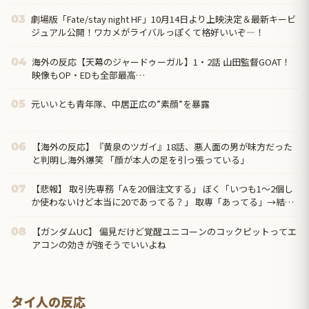
劇場版「Fate/stay night HF」10月14日より上映決定＆最新キービ
03
ジュアル公開！ワカメがライバルっぽくて格好いいぞ―！
海外の反応【天幕のジャードゥーガル】1・2話 山田監督GOAT！
04
映像もOP・EDも全部最高…
元いいとも青年隊、中居正広の”素顔”を暴露
05
【海外の反応】『黄泉のツガイ』18話、悪人面の男が味方だった
06
と判明し海外爆笑 「顔が本人の足を引っ張っている」
【悲報】 取引先専務「Aを20個注文する」 ぼく「いつも1～2個し
07
か使わないけど本当に20であってる？」 取専「あってる」→結果
『こう』なったんだが...
【ガンダムUC】 偏見だけど覚醒ユニコーンのコックピットってエ
08
アコンの効きが強そうでいいよね
タイ人の反応