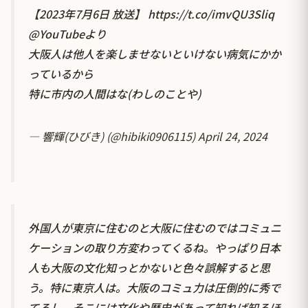
【2023年7月6日 放送】
https://t.co/imvQU3Sliq
@YouTube
より
大阪人は他人を楽しませないといけない病気にかか
っているから
特に市内の人間はな(わしのことや)
— 響輝(ひびき) (@hibiki0906115)
April 24, 2024
外国人が東京に住むのと大阪に住むのではコミュニ
ケーションの取り方変わってくるね。やっぱり日本
人も大阪の文化知っとかないと色々誤解すると思
う。特に東京人は。大阪のコミュ力は圧倒的に秀で
てるし、そこには文化や歴史があって知れば知るほ