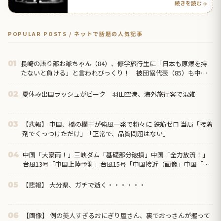
続きを読む
POPULAR POSTS / ネットで話題の人気記事
長崎の語り部お爺ちゃん（84）、修学旅行生に「日本も原爆を持
01
たないと負ける」と言われびっくり！ 被団協代表（85）も中学
生に「核を持たないで日本...
夏休み出国ラッシュがピーク 羽田空港、海外旅行客で混雑
02
【悲報】 中国、橋の欄干が強風一発で粉々に 鉄筋ゼロ 当局「接着
03
剤でくっつけただけ」「正常で、品質問題はない」
中国「大豪雨！」三峡ダム「基礎部分破損」中国「全力放流！」
04
台風13号「中国上陸予測」台風15号「中国接近（画像」中国「台
風同時上陸！（穀物生産が壊滅危機」→
【悲報】 大分県、ガチで逝く・・・・・・
05
【画像】 例の美人すぎるおにぎり屋さん、裏でおっさんが握って
06