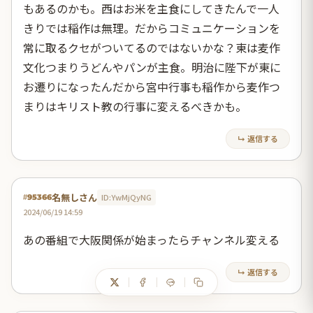
もあるのかも。西はお米を主食にしてきたんで一人
きりでは稲作は無理。だからコミュニケーションを
常に取るクセがついてるのではないかな？東は麦作
文化つまりうどんやパンが主食。明治に陛下が東に
お遷りになったんだから宮中行事も稲作から麦作つ
まりはキリスト教の行事に変えるべきかも。
↳ 返信する
名無しさん
ID:YwMjQyNG
#95366
2024/06/19 14:59
あの番組で大阪関係が始まったらチャンネル変える
↳ 返信する