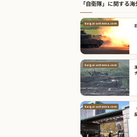
「自衛隊」に関する海
kaigai-antenna.com
kaigai-antenna.com
kaigai-antenna.com