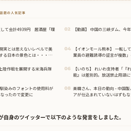
トで話題の人気記事
して会計4939円 居酒屋「喋
【動画】 中国の三峡ダム、今
02
」
現実とは思えないレベルで美
【イオンモール熊本】 一転し
04
する日本の景色とは・・・？
業員の避難誘導の証言が複数」
抵触していた疑い
に上陸作戦を展開する米海兵隊
【いのち】 れいわ支持者「『
06
能』は差別的。放送禁止用語に
ィアは配慮を」→かわりにピッタ
お馴染みのフォントの使用料が
楽韓さん、本日の動向 - 中国
08
になったので変更に
アが仕込まれていないはずもな
が自身のツイッターで以下のような発言をしました。