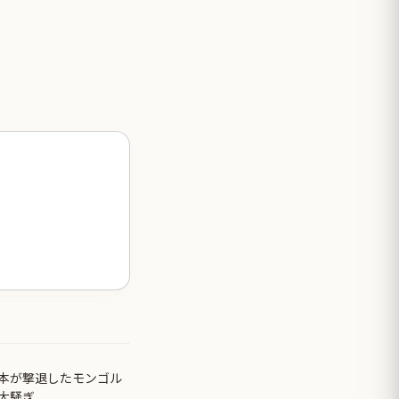
本が撃退したモンゴル
大騒ぎ