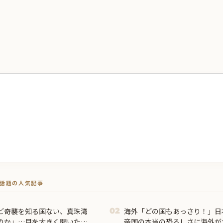
トで話題の人気記事
ど奇襲を知る国ない、真珠湾
海外「どの国もあっさり！」日
02
のか」…目を大きく開いた高
帝国の本当の恐ろしさに海外が