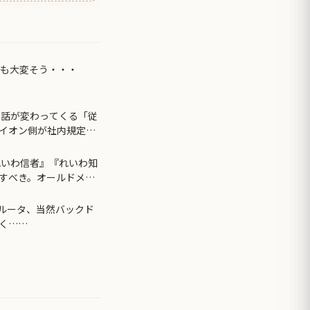
年も大変そう・・・
て話が変わってくる「従
イオン側が社内規定に
れいわ信者』『れいわ知
すべき。オールドメデ
リの名称が...
製ルータ、当然バックド
く……