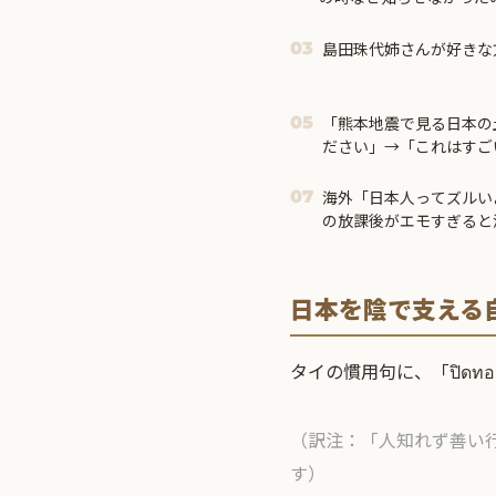
市首相＝
島田珠代姉さんが好きな
03
「熊本地震で見る日本の
05
ださい」→「これはすご
日本人は何か適当に作る感
海外「日本人ってズルいよ
07
の放課後がエモすぎると
日本を陰で支える
タイの慣用句に、「ปิดท
（訳注：「人知れず善い
す）