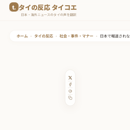
コ
タイの反応 タイコエ
ン
日本・海外ニュースのタイの声を翻訳
テ
ン
ツ
ホーム
•
タイの反応
•
社会・事件・マナー
•
日本で報道されな
へ
ス
キ
ッ
プ