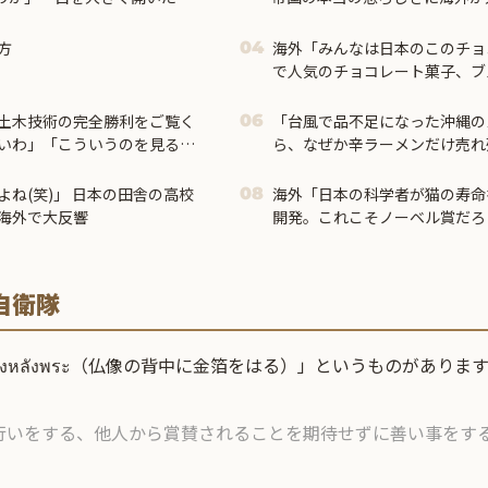
方
海外「みんなは日本のこのチョ
04
で人気のチョコレート菓子、ブ
に対する海外の反応
土木技術の完全勝利をご覧く
「台風で品不足になった沖縄の
06
いわ」「こういうのを見ると
ら、なぜか辛ラーメンだけ売れ
じがしない・・・」...
ね(笑)」 日本の田舎の高校
海外「日本の科学者が猫の寿命
08
海外で大反響
開発。これこそノーベル賞だろ
自衛隊
องหลังพระ（仏像の背中に金箔をはる）」というものがありま
行いをする、他人から賞賛されることを期待せずに善い事をす