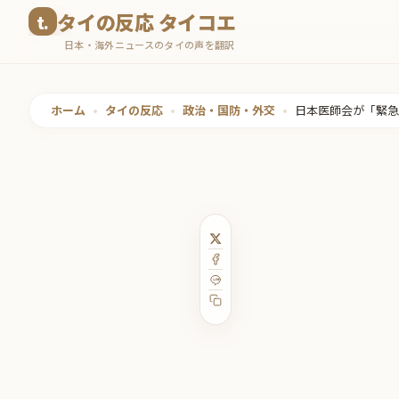
コ
タイの反応 タイコエ
ン
日本・海外ニュースのタイの声を翻訳
テ
ン
ツ
ホーム
•
タイの反応
•
政治・国防・外交
•
日本医師会が「緊急
へ
ス
キ
ッ
プ