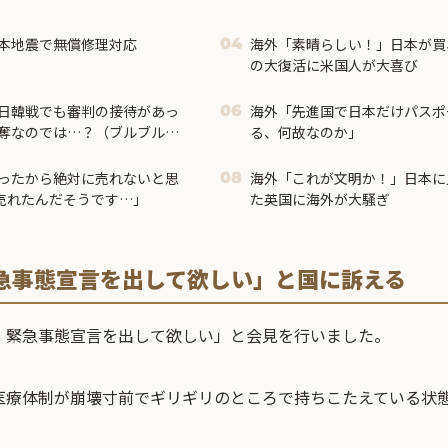
本地震で無償修理対応
海外「素晴らしい！」日本が買
04
の大復活に米国人が大喜び
日韓戦でも審判の接待があっ
海外「先進国で日本だけパスポ
06
奪なのでは…？（ブルブル」
る、何故なのか」
ったから絶対に売れないと思
海外「これが文明か！」日本に
08
も売れたんだそうです…」
た英国に海外が大騒ぎ
急事態宣言を出して欲しい」と国に訴える
）緊急事態宣言を出して欲しい」と会見を行いました。
医療体制が崩壊寸前でギリギリのところで持ちこたえている状