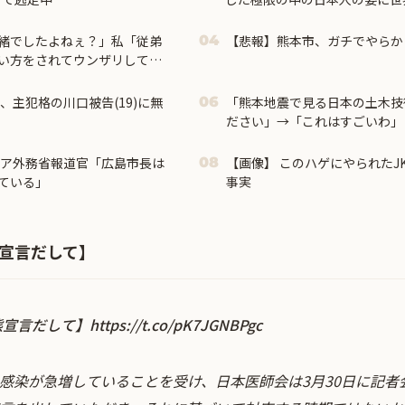
緒でしたよねぇ？」私「従弟
【悲報】熊本市、ガチでやらか
04
い方をされてウンザリして…
、主犯格の川口被告(19)に無
「熊本地震で見る日本の土木技
06
ださい」→「これはすごいわ」
日本人は何か適当に作る感じが
がまさに経験値である」
シア外務省報道官「広島市長は
【画像】 このハゲにやられたJ
08
ている」
事実
態宣言だして】
態宣言だして】
https://t.co/pK7JGNBPgc
感染が急増していることを受け、日本医師会は3月30日に記者