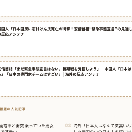
韓国人「日本国民に志村けん氏死亡の衝撃！安倍首相“緊急事態宣言”の見通し」
の反応アンテナ
安倍首相「まだ緊急事態宣言はない。長期戦を覚悟しよう」 中国人「日本は
る」「日本の専門家チームはすごい」 | 海外の反応アンテナ
トで話題の人気記事
面電車と衝突 乗っていた男女
海外「日本人はなんて気高いん
02
ュで逃走中
した極限の中の日本人の姿に世