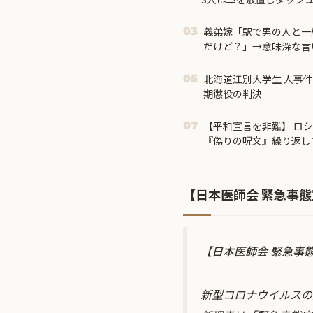
義弟嫁「駅で男の人と一
03
だけど？」→意味深な言
北海道江別大学生 人事件
05
期懲役の判決
【平和宣言を非難】 ロ
07
『偽りの呪文』繰り返し
【日本医師会 緊急事
【日本医師会 緊急事
新型コロナウイルスの