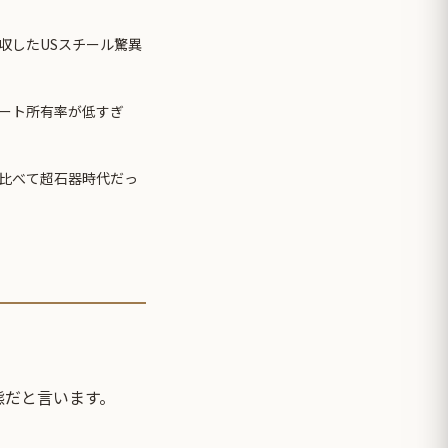
収したUSスチール驚異
ート所有率が低すぎ
比べて超石器時代だっ
態だと言います。