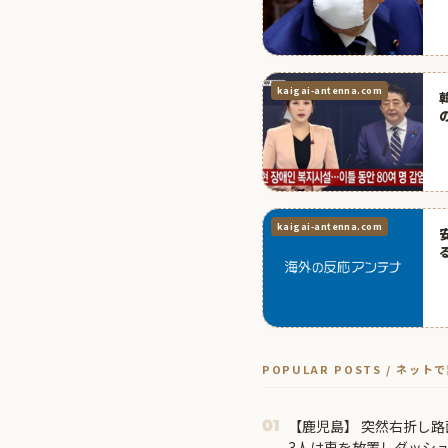
kaigai-antenna.com
kaigai-antenna.com
POPULAR POSTS / ネッ
【鹿児島】 突然右折し路
01
3人は車を放置しダッシ