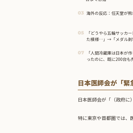
海外の反応：任天堂が熊
03
「どうやら五輪サッカー
05
た模様…」→「メダル剥
＝
「人間冷蔵庫は日本が作
07
ったのに、既に200台
日本医師会が「緊
日本医師会が「（政府に
特に東京や首都圏では、