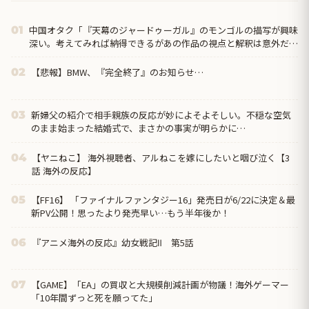
中国オタク「『天幕のジャードゥーガル』のモンゴルの描写が興味
01
深い。考えてみれば納得できるがあの作品の視点と解釈は意外だっ
た」
【悲報】BMW、『完全終了』のお知らせ…
02
新婦父の紹介で相手親族の反応が妙によそよそしい。不穏な空気
03
のまま始まった結婚式で、まさかの事実が明らかに…
【ヤニねこ】 海外視聴者、アルねこを嫁にしたいと咽び泣く【3
04
話 海外の反応】
【FF16】 「ファイナルファンタジー16」発売日が6/22に決定＆最
05
新PV公開！思ったより発売早い…もう半年後か！
『アニメ海外の反応』幼女戦記Ⅱ 第5話
06
【GAME】「EA」の買収と大規模削減計画が物議！海外ゲーマー
07
「10年間ずっと死を願ってた」