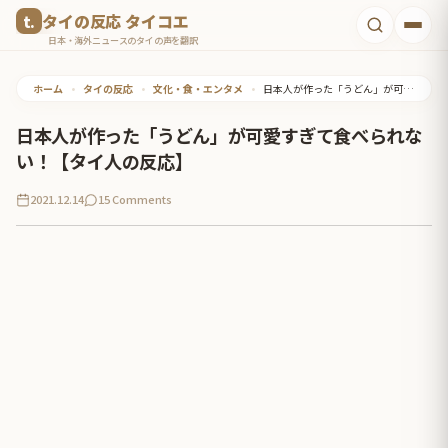
コ
タイの反応 タイコエ
ン
日本・海外ニュースのタイの声を翻訳
テ
ホーム
•
タイの反応
•
文化・食・エンタメ
•
日本人が作った「うどん」が可愛すぎて食べられない！【タイ人の反応】
ン
ツ
日本人が作った「うどん」が可愛すぎて食べられな
へ
い！【タイ人の反応】
ス
2021.12.14
15 Comments
キ
ッ
プ