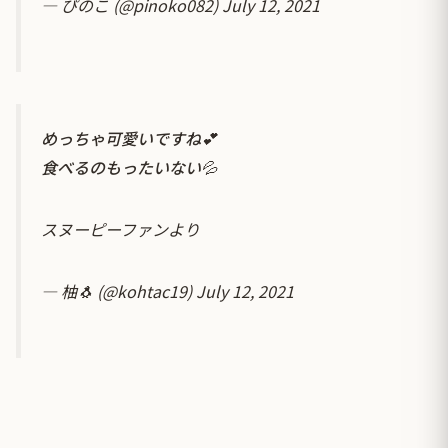
— ぴのこ (@pinoko082)
July 12, 2021
めっちゃ可愛いですね💕
食べるのもったいない💦
スヌーピーファンより
— 柚🐧 (@kohtac19)
July 12, 2021