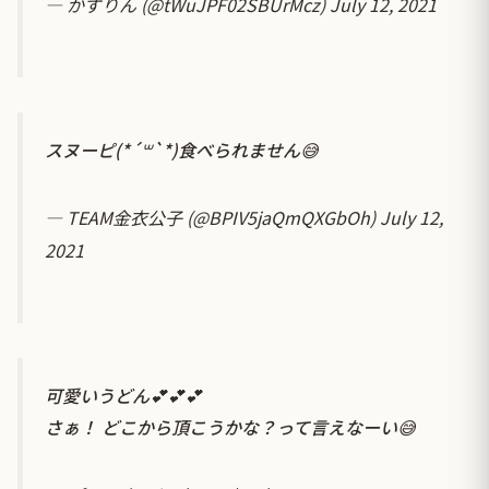
— かずりん (@tWuJPF02SBUrMcz)
July 12, 2021
スヌーピ(*´꒳`*)食べられません😅
— TEAM金衣公子 (@BPIV5jaQmQXGbOh)
July 12,
2021
可愛いうどん💕💕💕
さぁ！ どこから頂こうかな？って言えなーい😅