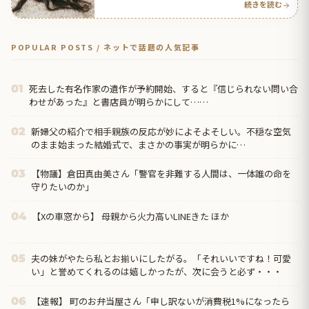
続きを読む
POPULAR POSTS / ネットで話題の人気記事
死去した有名作家の遺作が予約開始、すると『信じられない問い合
01
わせがあった』と書店員が明らかにして……
新婦父の紹介で相手親族の反応が妙によそよそしい。不穏な空気
02
のまま始まった結婚式で、まさかの事実が明らかに…
【物議】倉田真由美さん「警官を非難する人間は、一体誰の命を
03
守りたいのか」
【Xの車窓から】 母親から火力高いLINEきた ほか
04
夫の妹がやたら私とお揃いにしたがる。「それいいですね！可愛
05
い」と誉めてくれるのは嬉しかったが、次に会うと必ず・・・
【速報】 町のお弁当屋さん「申し訳ないが消費税1%になったら
06