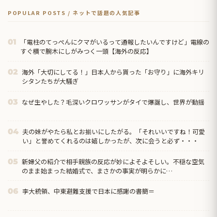
POPULAR POSTS / ネットで話題の人気記事
「電柱のてっぺんにクマがいるって通報したいんですけど」電線の
01
すぐ横で腕木にしがみつく一頭【海外の反応】
海外「大切にしてる！」日本人から貰った「お守り」に海外キリ
02
シタンたちが大騒ぎ
なぜ生やした？毛深いクロワッサンがタイで爆誕し、世界が動揺
03
夫の妹がやたら私とお揃いにしたがる。「それいいですね！可愛
04
い」と誉めてくれるのは嬉しかったが、次に会うと必ず・・・
新婦父の紹介で相手親族の反応が妙によそよそしい。不穏な空気
05
のまま始まった結婚式で、まさかの事実が明らかに…
李大統領、中東避難支援で日本に感謝の書簡＝
06