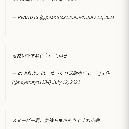
— PEANUTS (@peanuts81259594)
July 12, 2021
可愛いですね(*´ω｀*)💞🍜
— のやなよ。は、ゆっくり活動中(´-ω-｀;)ゞ💦
(@noyanayo1234)
July 12, 2021
スヌーピー君、気持ち良さそうですね♨😄