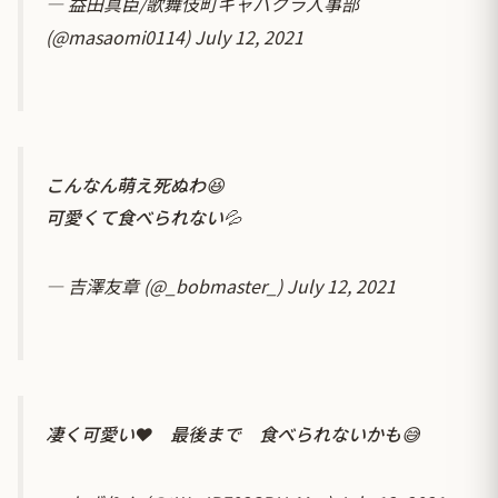
— 益田真臣/歌舞伎町キャバクラ人事部
(@masaomi0114)
July 12, 2021
こんなん萌え死ぬわ😆
可愛くて食べられない💦
— 吉澤友章 (@_bobmaster_)
July 12, 2021
凄く可愛い❤ 最後まで 食べられないかも😅