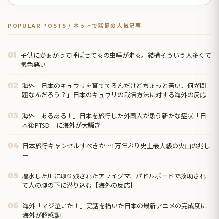
POPULAR POSTS / ネットで話題の人気記事
子供にかぁかって呼ばせてるの虫唾が走る。結構そういう人多くて
01
気色悪い
海外「日本のキュウリを育ててるんだけどちょっと苦い。何が問
02
題なんだろう？」日本のキュウリの栽培方法に対する海外の反応
海外「あるある！」日本を旅行した外国人が患う新たな症状「日
03
本後PTSD」に海外が大騒ぎ
日本旅行キャンセルすべきか…1万年ぶり史上最大級の火山の兆し
04
＝
増水した川に取り残されたアライグマ、パドルボードで救助され
05
て人の脚の下に潜り込む【海外の反応】
海外「マジ泣いた！」実話を描いた日本の最新アニメの完成度に
06
海外が超感動