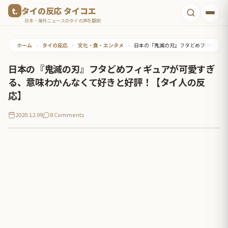
コ
タイの反応 タイコエ
ン
日本・海外ニュースのタイの声を翻訳
テ
ホーム
•
タイの反応
•
文化・食・エンタメ
•
日本の『鬼滅の刃』フタどめフィギュアが可愛すぎる、意味わかんなくて好きと好評！【タイ人の反応】
ン
ツ
日本の『鬼滅の刃』フタどめフィギュアが可愛すぎ
へ
る、意味わかんなくて好きと好評！【タイ人の反
ス
応】
キ
2020.12.09
8 Comments
ッ
プ