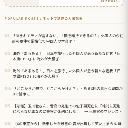
続きを読む
POPULAR POSTS / ネットで話題の人気記事
「あきれてモノが言えない」「国を維持できるの？」外国人の永住
01
許可要件の厳格化で 中国人の本音は？
海外「あるある！」日本を旅行した外国人が患う新たな症状「日
02
本後PTSD」に海外が大騒ぎ
海外「あるある！」日本を旅行した外国人が患う新たな症状「日
03
本語PTSD」に海外が大騒ぎ
「どこからが鬱で、どこからが甘え？」…あるX民の素朴な疑問が
04
Xで論争に
【悲報】玉川徹さん、警官の発泡での包丁男死亡に「絶対に死刑
05
にならない罪なのに警察が死刑にした！」 → 元警官のマジレスが
コチラ → ………
【Xの車窓から】 洗車したら最悪の 青が出現して笑い止まらん ほ
06