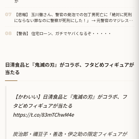
か
【悲報】 玉川徹さん、警官の発泡での包丁男死亡に「絶対に死刑
07
にならない罪なのに警察が死刑にした！」 → 元警官のマジレスが
コチラ → ………
【警告】 住宅ローン、ガチでヤバくなるぞ・・・・・
08
日清食品と『鬼滅の刃』がコラボ、フタどめフィギュアが
当たる
【かわいい】日清食品と『鬼滅の刃』がコラボ、フ
タどめフィギュアが当たる
https://t.co/83mTChwM4e
炭治郎・禰豆子・善逸・伊之助の限定フィギュアが