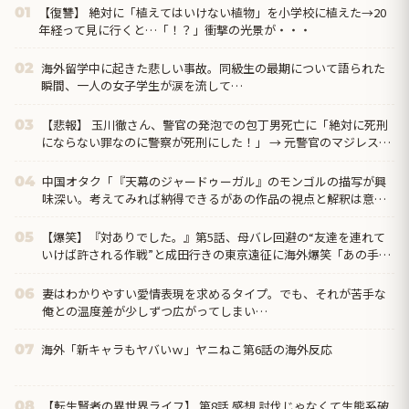
【復讐】 絶対に「植えてはいけない植物」を小学校に植えた→20
01
年経って見に行くと…「！？」衝撃の光景が・・・
海外留学中に起きた悲しい事故。同級生の最期について語られた
02
瞬間、一人の女子学生が涙を流して…
【悲報】 玉川徹さん、警官の発泡での包丁男死亡に「絶対に死刑
03
にならない罪なのに警察が死刑にした！」 → 元警官のマジレスが
コチラ → ………
中国オタク「『天幕のジャードゥーガル』のモンゴルの描写が興
04
味深い。考えてみれば納得できるがあの作品の視点と解釈は意外
だった」
【爆笑】『対ありでした。』第5話、母バレ回避の“友達を連れて
05
いけば許される作戦”と成田行きの東京遠征に海外爆笑「あの手
口、いまだにパッチが当たってないの最高だろ」
妻はわかりやすい愛情表現を求めるタイプ。でも、それが苦手な
06
俺との温度差が少しずつ広がってしまい…
海外「新キャラもヤバいｗ」ヤニねこ第6話の海外反応
07
【転生賢者の異世界ライフ】 第8話 感想 討伐じゃなくて生態系破
08