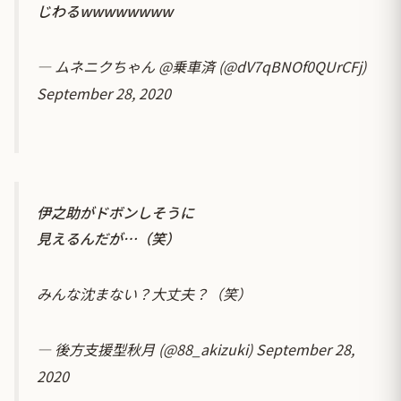
じわるwwwwwwww
— ムネニクちゃん @乗車済 (@dV7qBNOf0QUrCFj)
September 28, 2020
伊之助がドボンしそうに
見えるんだが…（笑）
みんな沈まない？大丈夫？（笑）
— 後方支援型秋月 (@88_akizuki)
September 28,
2020