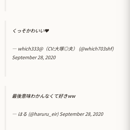
くっそかわいい❤
— which333@（CV:大塚◎夫） (@which703shf)
September 28, 2020
最後意味わかんなくて好きww
— はる (@haruru_eir)
September 28, 2020