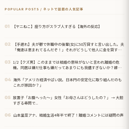
POPULAR POSTS / ネットで話題の人気記事
【ヤニねこ】座り方がスラブ人すぎる【海外の反応】
01
【手遅れ】夫が鬱で休職中の後輩(女)に50万貸すと言い出した。夫
02
「俺達は恵まれてるんだぞ！」それがどうして他人に金を貸すと
いう発想に結び付くんだ？→さらに驚いたことに…
1/2【クズ男】このままでは結婚の意味がないと言われ離婚の危
03
機。同居は嫌だ仕事も嫌だってあまりにも我儘すぎないか？嫁の
方が収入多いんだから俺の代わりにバイクの借金返してくれ→
海外「アメリカ経済やばい説。日本円の安定化に取り組んだのも
04
これが原因か？」
放置子「お腹へった～」女性「お母さんはどうしたの？」 → 大胆
05
すぎる尋問で...
山本里菜アナ、結婚生活4年半で終了！離婚コメントには疑問の声
06