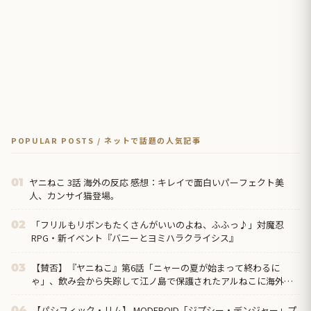
POPULAR POSTS / ネットで話題の人気記事
ヤニねこ 3話 海外の反応 感想：キレイで面白いパーフェクト美
01
人、カンサイ猫登場。
「フリルもリボンもたくさんがいいのよね、ふふっ♪」対魔忍
02
RPG・新イベント『バニーとヨミハラクライシス』
【賛否】『ヤニねこ』第6話「ニャーの夏が始まって終わるに
03
ゃ」、飲み会から失踪して江ノ島で保護されたアルねこに海外ざ
わつく「今週はトイレネタが一個も無かったよな？ まともな回だ
ぞ、夢か？」
【パシフィック・リム】 MODEROID「ジプシー・デンジャー」プ
04