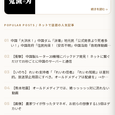
| 海外の反応アンテナ
続きを読む
POPULAR POSTS / ネットで話題の人気記事
中国「大洪水！」中国ダム「決壊」地元民「公式発表より死者多
01
い！」中国政府「住民拘束！（安否不明」中国当局「救助隊動画も
削除」台風13号「三峡ダム接近中」→
【衝撃】 中国製ルーター20機種にバックドア発見！ ネットに繋ぐ
02
だけで35秒ごとに中国のサーバーと通信
【いのち】 れいわ支持者「『れいわ信者』『れいわ知能』は差別
03
的。放送禁止用語にすべき。オールドメディアは配慮を」→かわ
りにピッタリの名称が...
【熊本地震】 オールドメディアでは、絶っっっっっ対に流れない
04
動画
【画像】 農家ワイが作ったタマネギ、お前らの想像する1.5倍はデ
05
カいぞ