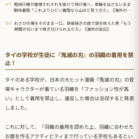
軽飛行機が屋根すれすれを抜けて飛行場へ、車輪を出さないまま
07
胴体着陸「これよりひどい着陸なら山ほど見てきた」【海外の反
応】
わさびの塊をそのまま一口、鉄板焼きの店で頭を抱えた男「もう
08
時間の匂いまで嗅ぎ分けられるだろ」【海外の反応】
タイの学校が生徒に『鬼滅の刃』の羽織の着用を禁
止！
タイのある学校が、日本の大ヒット漫画『鬼滅の刃』の登
場キャラクターが着ている羽織を「ファッション性が高
い」として着用を禁止し、違反した場合は没収すると発表
しました。
これに対して、「羽織の着用を認めた上、羽織に合わせた
お面を作るアクティビティまで行っている学校もあるとい