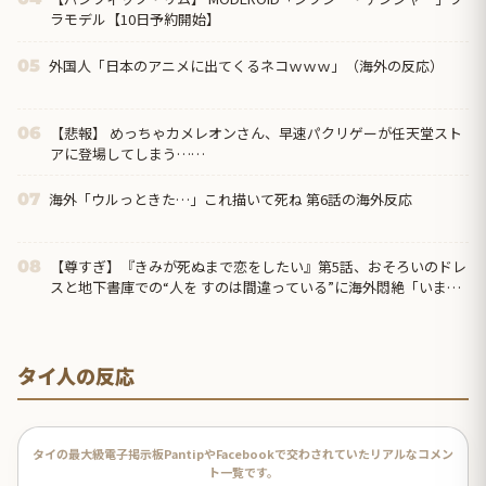
ラモデル【10日予約開始】
外国人「日本のアニメに出てくるネコｗｗｗ」（海外の反応）
05
【悲報】 めっちゃカメレオンさん、早速パクリゲーが任天堂スト
06
アに登場してしまう……
海外「ウルっときた…」これ描いて死ね 第6話の海外反応
07
【尊すぎ】『きみが死ぬまで恋をしたい』第5話、おそろいのドレ
08
スと地下書庫での“人を すのは間違っている”に海外悶絶「いまの
ミミに必要なのは恋人なのか、お母さんなのか分からなくなって
きた」
タイ人の反応
タイの最大級電子掲示板PantipやFacebookで交わされていたリアルなコメン
ト一覧です。