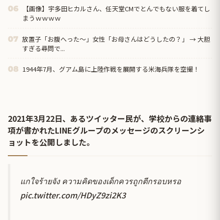
【画像】宇多田ヒカルさん、任天堂CMでとんでもない服を着てし
06
まうｗｗｗｗ
放置子「お腹へった～」女性「お母さんはどうしたの？」 → 大胆
07
すぎる尋問で...
1944年7月、グアム島に上陸作戦を展開する米海兵隊を空撮！
08
2021年3月22日、あるツイッター民が、学校からの連絡事
項が書かれたLINEグループのメッセージのスクリーンシ
ョットを公開しました。
แกใจร้ายจัง ความคิดของเด็กควรถูกตีกรอบหรอ
pic.twitter.com/HDyZ9zi2K3