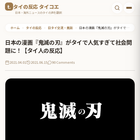
コ
タイの反応 タイコエ
ン
日本・海外ニュースのタイの声を翻訳
テ
ホーム
•
タイの反応
•
日タイ交流・美談
•
日本の漫画『鬼滅の刃』がタイで人気すぎて社会問題に！【タイ人の反応】
ン
ツ
日本の漫画『鬼滅の刃』がタイで人気すぎて社会問
へ
題に！【タイ人の反応】
ス
2021.04.01
2021.06.15
90 Comments
キ
ッ
プ