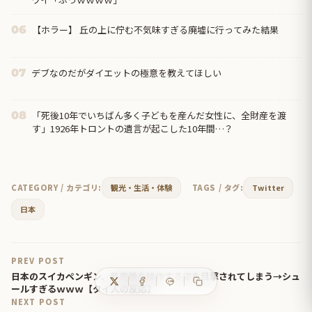
【ホラー】 丘の上に佇む不気味すぎる廃墟に行ってみた結果
06
デブなのだがダイエットの極意を教えてほしい
07
「死後10年でいちばん多く子どもを産んだ女性に、全財産を渡
08
す」1926年トロントの遺言が起こした10年間…？
CATEGORY / カテゴリ:
観光・生活・体験
TAGS / タグ:
Twitter
日本
PREV POST
日本のスイカペンギン、券売機を操作する姿を目撃されてしまう→シュ
ールすぎるｗｗｗ【タイ人の反応】
NEXT POST