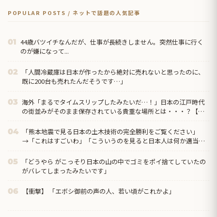
POPULAR POSTS / ネットで話題の人気記事
44歳バツイチなんだが、仕事が長続きしません。突然仕事に行く
01
のが嫌になって...
「人間冷蔵庫は日本が作ったから絶対に売れないと思ったのに、
02
既に200台も売れたんだそうです…」
海外「まるでタイムスリップしたみたいだ…！」日本の江戸時代
03
の街並みがそのまま保存されている貴重な場所とは・・・？【海
外の反応】
「熊本地震で見る日本の土木技術の完全勝利をご覧ください」
04
→「これはすごいわ」「こういうのを見ると日本人は何か適当に
作る感じがしない・・・」「あれがまさに経験値である」
「どうやら がこっそり日本の山の中でゴミをポイ捨てしていたの
05
がバレてしまったみたいです」
【衝撃】 「エボシ御前の声の人、若い頃がこれかよ」
06