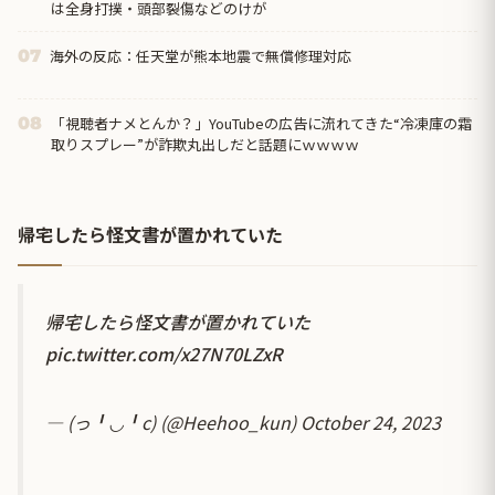
は全身打撲・頭部裂傷などのけが
海外の反応：任天堂が熊本地震で無償修理対応
07
「視聴者ナメとんか？」YouTubeの広告に流れてきた“冷凍庫の霜
08
取りスプレー”が詐欺丸出しだと話題にｗｗｗｗ
帰宅したら怪文書が置かれていた
帰宅したら怪文書が置かれていた
pic.twitter.com/x27N70LZxR
— (っ╹◡╹c) (@Heehoo_kun)
October 24, 2023