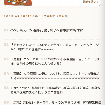
続きを読む
POPULAR POSTS / ネットで話題の人気記事
KDDI、楽天への回線貸し出し終了へ 都市部で9月末に
01
「ぞわっとした…」カルディで売っているコーヒーのパッケージ
02
が“一瞬怖い”と話題にｗｗｗｗ
【悲報】 ケンコバがコロナの特殊すぎる後遺症に苦しんでいる模
03
様…お前らの周りにもこんな奴いる？
【画像】 女漫画家しか描かないバトル漫画のワンシーンが発見さ
04
らるｗｗｗｗｗｗｗｗｗｗｗｗｗｗｗｗｗｗｗｗｗｗｗｗｗｗｗ
日産e-power、無給油で1980km走行しギネス記録を達成、無駄な
05
発電や送電ロスなくEVよりエコを証明
【芸能】元EXILE・黒木啓司、妻へのDV事案で逮捕 宮崎麗果被告
06