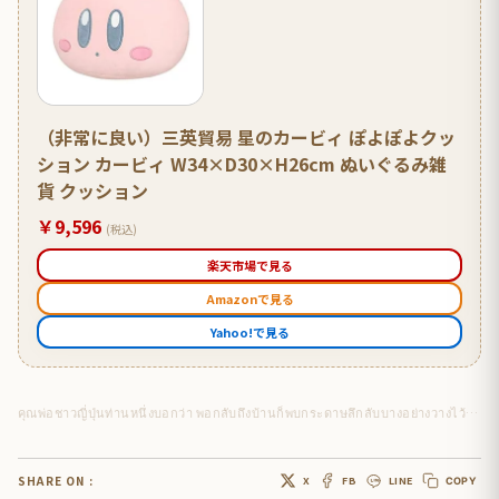
（非常に良い）三英貿易 星のカービィ ぽよぽよクッ
ション カービィ W34×D30×H26cm ぬいぐるみ雑
貨 クッション
￥9,596
(税込)
楽天市場で見る
Amazonで見る
Yahoo!で見る
คุณพ่อชาวญี่ปุ่นท่านหนึ่งบอกว่า พอกลับถึงบ้านก็พบกระดาษลึกลับบางอย่างวางไว้บนโต๊ะ ในกระดาษเขียนว่า…
SHARE ON :
X
FB
LINE
COPY