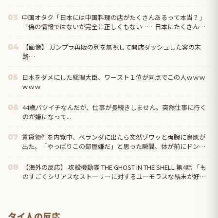
中国オタク「日本には中国料理の店がたくさんあるって本当？」
03
「偽の情報ではないが完全に正しくもない……日本にたくさんあ
るのは『中華料理』だから」
【画像】 ガンプラ再販の列を無視して開店ダッシュした客の末
04
路…
日本をダメにした総理大臣、ワースト１位が同点でこの人ｗｗｗ
05
ｗｗｗ
44歳バツイチなんだが、仕事が長続きしません。突然仕事に行く
06
のが嫌になって...
賃貸物件を内覧中、ベランダに出たら突然ゾワッと両腕に鳥肌が
07
出た。「やっぱりこの部屋嫌だ」と思った瞬間、体が前にドンッ
と突き飛ばされて…
【海外の反応】 攻殻機動隊 THE GHOST IN THE SHELL 第4話 「も
08
のすごくシリアスなストーリーに対するユーモラスな結末が好
き」
タイ人の反応