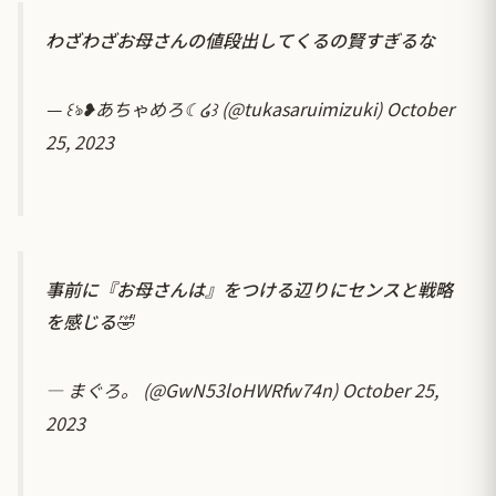
わざわざお母さんの値段出してくるの賢すぎるな
— ꒰ঌ❥あちゃめろ☾໒꒱ (@tukasaruimizuki)
October
25, 2023
事前に『お母さんは』をつける辺りにセンスと戦略
を感じる🤣
— まぐろ。 (@GwN53loHWRfw74n)
October 25,
2023