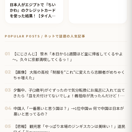
日本人がエジプトで『ちい
かわ』のクレジットカード
を使った結果！【タイ人の
反応】
POPULAR POSTS / ネットで話題の人気記事
【にじさんじ】 笹木「本日から1週間ほど里に帰省してくるやよ
01
～。久々に京都満喫してくるっ！」
【画像】 大阪の高校「制服を”これ”に変えたら志願者がめちゃく
02
ちゃ増えた」
夕飯中、子(2歳半)がぐずったので気分転換にお風呂に入れて出て
03
きたら「皿を片付けてないでしょ！義祖母が洗ったんだけど！？
なめてるの？バカにしてるの？」と言われた…
中国人「一番悪いと思う国は？」→1位中国ｗ 何で中国は日本が
04
悪いと思ってるの？
【悲報】 観光客「やっぱり本場のジンギスカンは美味い！」道民
05
ワイ「ぷっｗｗｗｗ」