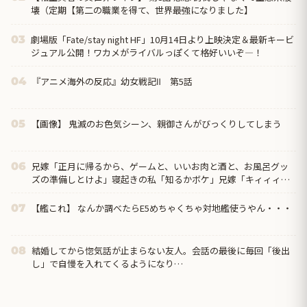
壊（定期【第二の職業を得て、世界最強になりました】
劇場版「Fate/stay night HF」10月14日より上映決定＆最新キービ
03
ジュアル公開！ワカメがライバルっぽくて格好いいぞ―！
『アニメ海外の反応』幼女戦記Ⅱ 第5話
04
【画像】 鬼滅のお色気シーン、親御さんがびっくりしてしまう
05
兄嫁「正月に帰るから、ゲームと、いいお肉と酒と、お風呂グッ
06
ズの準備しとけよ」寝起きの私「知るかボケ」兄嫁「キィィィィ
ー！！！！」私「あ…」
【艦これ】 なんか調べたらE5めちゃくちゃ対地艦使うやん・・・
07
結婚してから惚気話が止まらない友人。会話の最後に毎回「後出
08
し」で自慢を入れてくるようになり…