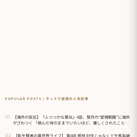
POPULAR POSTS / ネットで話題の人気記事
【海外の反応】『ふつつかな悪女』4話、慧月の“愛情飢餓”に海外
01
がざわつく 「病んだ体のままでいたいほど、優しくされたことが
なかった」
【転生賢者の異世界ライフ】 第8話 感想 討伐じゃなくて生態系破
02