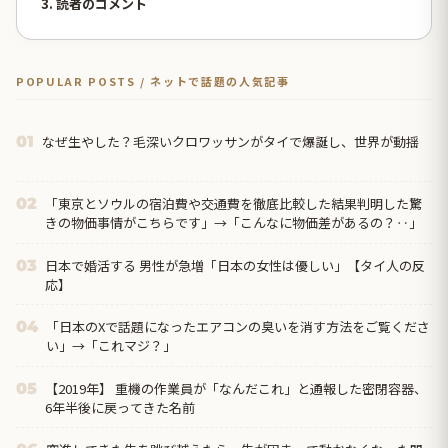
3. 読者のコメント
POPULAR POSTS / ネットで話題の人気記事
なぜ生やした？毛深いクロワッサンがタイで爆誕し、世界が動揺
01
「東京とソウルの宿泊費や交通費を徹底比較した結果判明した驚
02
きの物価事情がこちらです」→「こんなに物価差があるの？‥」
日本で婚活する 男性が急増「日本の女性は優しい」【タイ人の反
03
応】
「日本のXで話題になったエアコンの臭いを消す方法をご覧くださ
04
い」→「これマジ？」
【2019年】 重機の作業員が「なんだこれ」と通報した密閉容器、
05
6年半後に戻ってきた名前