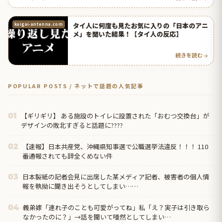
タイ人に何度も見たお気に入りの「日本のアニ
kaigai-antenna.com
メ」を聞いた結果！【タイ人の反応】
続きを読む
POPULAR POSTS / ネットで話題の人気記事
【ギリギリ】 ある施設のトイレに設置された「おむつ交換台」が
01
デザインの敗北すぎると話題に????
【速報】日本共産党、沖縄県知事選で公職選挙法違反！！！ 110
02
番通報されても辞全くめない件
日本製紙の記者会見に出席した某メディア記者、被害者の個人情
03
報を執拗に聞き出そうとしてしまい……
義弟嫁「連れ子のことも可愛がってね」私「え？実子は引き取ら
04
なかったのに？」→話を聞いて唖然としてしまい…