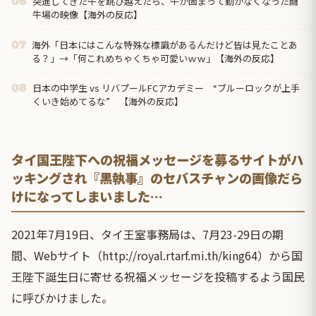
突進してきた牛を跳び越えたら、牛が固まって動かなくなった闘
06
牛場の映像【海外の反応】
海外「日本にはこんな特殊な標識があるんだけど皆は見たことあ
07
る？」→「何これめちゃくちゃ可愛いｗｗ」【海外の反応】
日本の中学生 vs リバプールFCアカデミー “ブルーロックが上手
08
くいき始めてるな” 【海外の反応】
タイ国王陛下への祝福メッセージを募るサイトがハ
ッキングされ『黒執事』のセバスチャンの画像だら
けになってしまいました…
2021年7月19日、タイ王室事務局は、7月23-29日の期
間、Webサイト（http://royal.rtarf.mi.th/king64）から国
王陛下誕生日に寄せる祝福メッセージを投稿するよう国民
に呼びかけました。