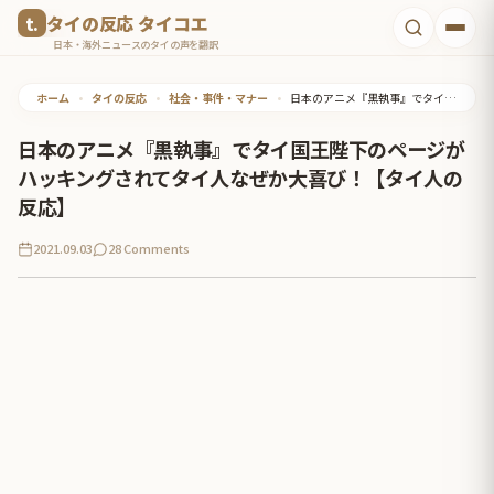
コ
タイの反応 タイコエ
ン
日本・海外ニュースのタイの声を翻訳
テ
ホーム
•
タイの反応
•
社会・事件・マナー
•
日本のアニメ『黒執事』でタイ国王陛下のページがハッキングされてタイ人なぜか大喜び！【タイ人の反応】
ン
ツ
日本のアニメ『黒執事』でタイ国王陛下のページが
へ
ハッキングされてタイ人なぜか大喜び！【タイ人の
ス
反応】
キ
2021.09.03
28 Comments
ッ
プ