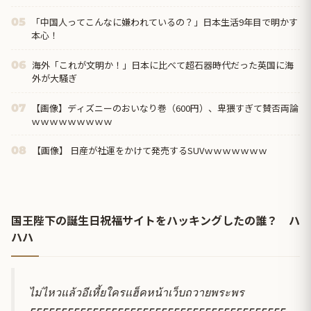
「中国人ってこんなに嫌われているの？」日本生活9年目で明かす
05
本心！
海外「これが文明か！」日本に比べて超石器時代だった英国に海
06
外が大騒ぎ
【画像】ディズニーのおいなり巻（600円）、卑猥すぎて賛否両論
07
ｗｗｗｗｗｗｗｗｗ
【画像】 日産が社運をかけて発売するSUVｗｗｗｗｗｗｗ
08
国王陛下の誕生日祝福サイトをハッキングしたの誰？ ハ
ハハ
ไม่ไหวแล้วอีเหี้ยใครแฮ็คหน้าเว็บถวายพระพร