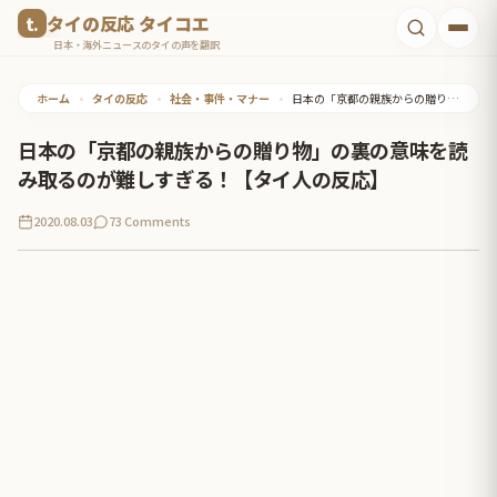
コ
タイの反応 タイコエ
ン
日本・海外ニュースのタイの声を翻訳
テ
ホーム
•
タイの反応
•
社会・事件・マナー
•
日本の「京都の親族からの贈り物」の裏の意味を読み取るのが難しすぎる！【タイ人の反応】
ン
ツ
日本の「京都の親族からの贈り物」の裏の意味を読
へ
み取るのが難しすぎる！【タイ人の反応】
ス
2020.08.03
73 Comments
キ
ッ
プ