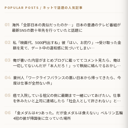
POPULAR POSTS / ネットで話題の人気記事
海外「全部日本の真似だったのか…」 日本の普通のテレビ番組が
01
最新SNSの数十年先を行っていたと話題に
私「映画代、5000円出すね」彼「はい、お釣り」→受け取った金
02
額を見て、デート中の違和感に気づいてしまい…
俺が書いた内容がまとめブログに載っててコメント見たら、俺は
03
一切してないんだが「本人だろ！」って執拗に絡んでるおかしな
奴がいたんだけど…
豪州人「ワークライフバランスの悪い日本から帰ってきたら、今
04
度は仕事が全然ない件」
癌で入院している祖父の側に最期まで一緒にいてあげたい。仕事
05
を休みたいと上司に連絡したら「社会人として許されない」と却
下されてしまって…
「金メダルは4つあった。だが金メダルは食えない」ベルリン五輪
06
4冠の彼が帰国後に立っていた場所