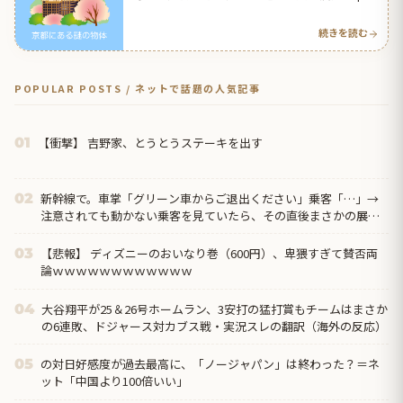
外の反応アンテナ
続きを読む
POPULAR POSTS / ネットで話題の人気記事
【衝撃】 吉野家、とうとうステーキを出す
01
新幹線で。車掌「グリーン車からご退出ください」乗客「…」→
02
注意されても動かない乗客を見ていたら、その直後まさかの展開
に…
【悲報】 ディズニーのおいなり巻（600円）、卑猥すぎて賛否両
03
論ｗｗｗｗｗｗｗｗｗｗｗｗ
大谷翔平が25＆26号ホームラン、3安打の猛打賞もチームはまさか
04
の6連敗、ドジャース対カブス戦・実況スレの翻訳（海外の反応）
の対日好感度が過去最高に、「ノージャパン」は終わった？＝ネ
05
ット「中国より100倍いい」