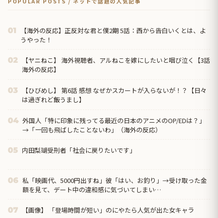
POPULAR POSTS / ネットで話題の人気記事
【海外の反応】正反対な君と僕2期 5話：西から告白いくとは、よ
01
うやった！
【ヤニねこ】 海外視聴者、アルねこを嫁にしたいと咽び泣く【3話
02
海外の反応】
【ひびめし】 第6話 感想 なぜかスカートが入らないが！？【日々
03
は過ぎれど飯うまし】
外国人「特に印象に残ってる最近の日本のアニメのOP/EDは？」
04
→「一回も飛ばしたことないわ」（海外の反応）
内田梨瑚受刑者「社会に戻りたいです」
05
私「映画代、5000円出すね」彼「はい、お釣り」→受け取った金
06
額を見て、デート中の違和感に気づいてしまい…
【画像】 「登場時間が短い」のにやたら人気が出た女キャラ
07