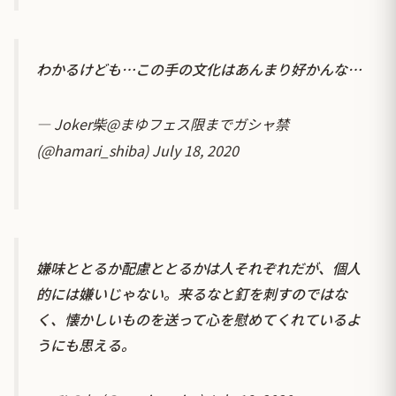
わかるけども…この手の文化はあんまり好かんな…
— Joker柴@まゆフェス限までガシャ禁
(@hamari_shiba)
July 18, 2020
嫌味ととるか配慮ととるかは人それぞれだが、個人
的には嫌いじゃない。来るなと釘を刺すのではな
く、懐かしいものを送って心を慰めてくれているよ
うにも思える。