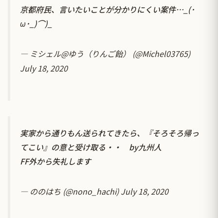
京都府民、言いたいことが分かりにくい案件…_(･
ω･_)⌒︎)_
— ミシェル@ゆう（りんご飴） (@Michel03765)
July 18, 2020
実家から通りもん送られてきたら、『そろそろ帰っ
てこい』の意と受け取る・・ by九州人
FF外から失礼します
— ののはち (@nono_hachi)
July 18, 2020