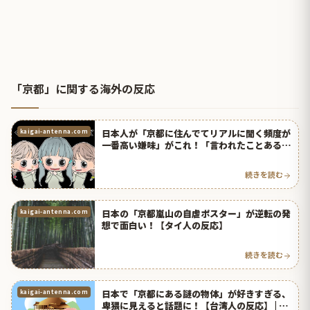
「京都」に関する海外の反応
日本人が「京都に住んでてリアルに聞く頻度が
kaigai-antenna.com
一番高い嫌味」がこれ！「言われたことある」
と怯える台湾人の反応！ | 海外の反応アンテナ
続きを読む
日本の「京都嵐山の自虐ポスター」が逆転の発
kaigai-antenna.com
想で面白い！【タイ人の反応】
続きを読む
日本で「京都にある謎の物体」が好きすぎる、
kaigai-antenna.com
卑猥に見えると話題に！【台湾人の反応】 | 海