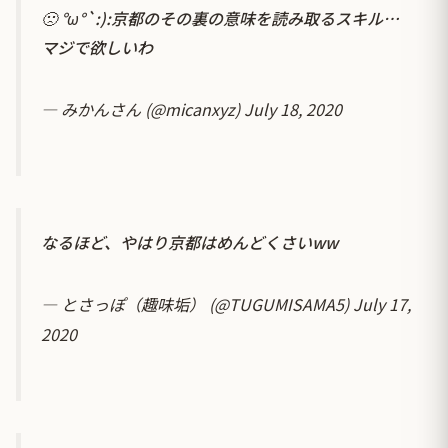
🙁 °ω°`:):京都のその裏の意味を読み取るスキル…
マジで欲しいわ
— みかんさん (@micanxyz)
July 18, 2020
なるほど、やはり京都はめんどくさいww
— とさっぽ（趣味垢） (@TUGUMISAMA5)
July 17,
2020