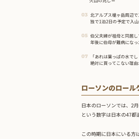
火山の兆し＝
北アルプス槍ヶ岳周辺で
03
独で1泊2日の予定で入
降捜索予定
伯父夫婦が祖母と同居し
05
年後に伯母が難病になっ
「あれは葉っぱの水でし
07
絶対に買ってこない理由
ローソンのロール
日本のローソンでは、2月
という数字は日本の47都
この時期に日本にいる方