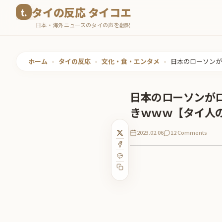
コ
タイの反応 タイコエ
ン
日本・海外ニュースのタイの声を翻訳
テ
ン
ツ
ホーム
•
タイの反応
•
文化・食・エンタメ
•
日本のローソンが
へ
ス
日本のローソンが
キ
きｗｗｗ【タイ人
ッ
プ
2023.02.06
12 Comments