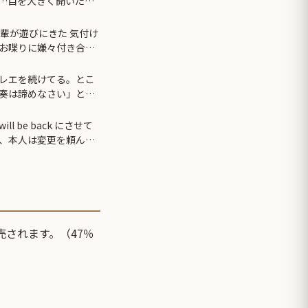
…目を大きく開いた高
輩が遊びにきた 気付け
お喋りに嫌々付き合っ
けてあげて私は寝室に入
レエを続けてる。とこ
奏は諦めなさい」と言
will be back にさせて
、本人は変更を頼んで
売されます。（47％