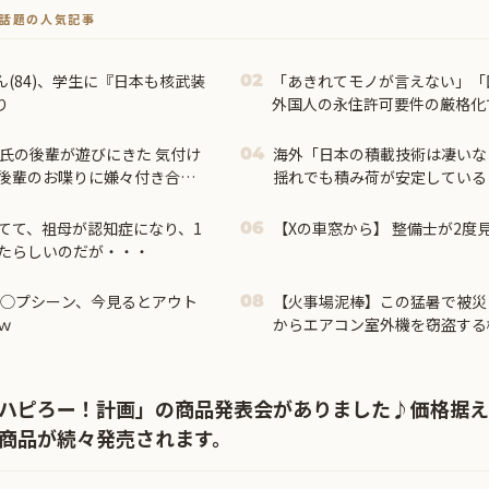
トで話題の人気記事
(84)、学生に『日本も核武装
「あきれてモノが言えない」「
02
り
外国人の永住許可要件の厳格化
彼氏の後輩が遊びにきた 気付け
海外「日本の積載技術は凄いな
04
後輩のお喋りに嫌々付き合っ
揺れでも積み荷が安定している
毛布をかけてあげて私は寝室に入
海外の反応
てて、祖母が認知症になり、1
【Xの車窓から】 整備士が2度
06
たらしいのだが・・・
レ◯プシーン、今見るとアウト
【火事場泥棒】この猛暑で被災
08
ｗ
からエアコン室外機を窃盗する
警が無職47歳を逮捕
県ハピろー！計画」の商品発表会がありました♪価格据
の商品が続々発売されます。