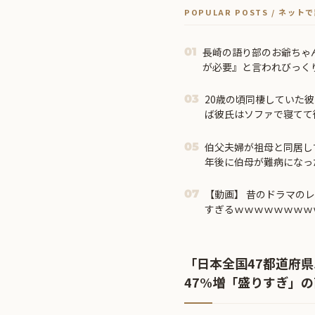
POPULAR POSTS / ネッ
長崎の語り部のお爺ちゃん
01
が必要』と言われびっく
20歳の頃同棲していた
03
ば彼氏はソファで寝てて
た → 後輩も寝たので
ると…
伯父夫婦が祖母と同居し
05
年後に伯母が難病になっ
【動画】 昔のドラマの
07
すぎるｗｗｗｗｗｗｗｗ
「日本全国47都道府
47%増「盛りすぎ」