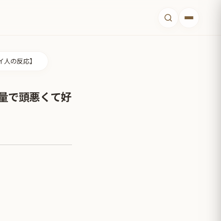
イ人の反応】
量で頭悪くて好