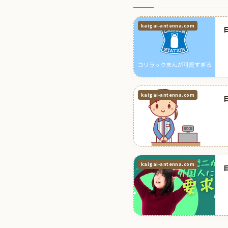
kaigai-antenna.com
kaigai-antenna.com
kaigai-antenna.com