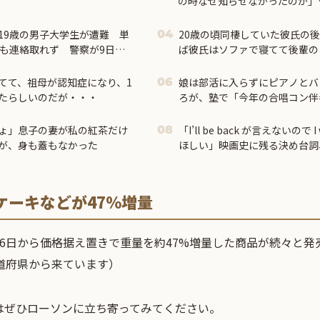
の時なぜ知らせなかったのか」
市首相＝
19歳の男子大学生が遭難 単
20歳の頃同棲していた彼氏の後
04
山も連絡取れず 警察が9日以
ば彼氏はソファで寝てて後輩の
た → 後輩も寝たので毛布をか
ると…
てて、祖母が認知症になり、1
娘は部活に入らずにピアノとバ
06
たらしいのだが・・・
ろが、塾で「今年の合唱コン伴
われたらしく...
ょ」息子の妻が私の紅茶だけ
「I’ll be back が言えないので I 
08
が、身も蓋もなかった
ほしい」映画史に残る決め台詞
いた
ケーキなどが47%増量
6日から価格据え置きで重量を約47%増量した商品が続々と発
道府県から来ています）
はぜひローソンに立ち寄ってみてください。