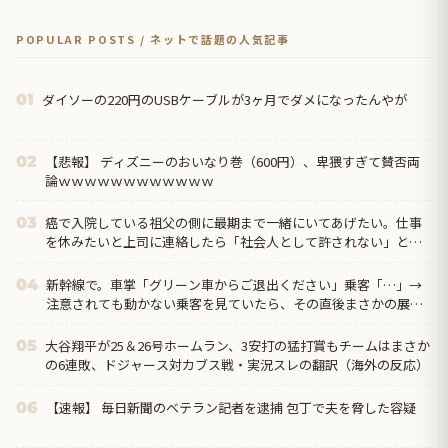
POPULAR POSTS / ネットで話題の人気記事
ダイソーの220円のUSBケーブルが3ヶ月でダメになったんやが
01
【悲報】 ディズニーのおいなり巻（600円）、卑猥すぎて賛否両
02
論ｗｗｗｗｗｗｗｗｗｗｗｗ
癌で入院している祖父の側に最期まで一緒にいてあげたい。仕事
03
を休みたいと上司に連絡したら「社会人として許されない」と却
下されてしまって…
新幹線で。車掌「グリーン車からご退出ください」乗客「…」→
04
注意されても動かない乗客を見ていたら、その直後まさかの展開
に…
大谷翔平が25＆26号ホームラン、3安打の猛打賞もチームはまさか
05
の6連敗、ドジャース対カブス戦・実況スレの翻訳（海外の反応）
【速報】 毎日新聞のベテラン記者を逮捕 包丁で夫を脅した容疑
06