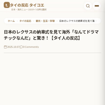
コ
タイの反応 タイコエ
ン
日本・海外ニュースのタイの声を翻訳
テ
ホーム
•
タイの反応
•
観光・生活・体験
•
日本のレクサスの納車式を見て海外「なんてドラマチックなんだ」と驚き！【タイ人の反応】
ン
ツ
日本のレクサスの納車式を見て海外「なんてドラマ
へ
チックなんだ」と驚き！【タイ人の反応】
ス
2025.10.07
0 Comments
キ
ッ
プ