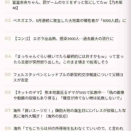
冨里奈央ちゃん、罰ゲームのセミをずっと気にしてたｗ【乃木坂
01
46】
ベネズエラ、6月連続に発生した大地震の犠牲者が「6000人超」に
02
【コンゴ】 エボラ出血熱、感染3600人…過去最大の流行に
03
「まっちゃんぐらい稼いでたら最終的には許すかもｗ」って言っ
04
たら旦那が突然怒り出した。このまま情まで枯渇しそう
フェルスタッペンとレッドブルの新契約交渉報道について父親ヨ
05
スが否定
【ネットのデマ】 熊本地震巡るデマがSNSで拡散中…「偽の画像
06
や動画の投稿もあり得る」「確信が持てない時は拡散しないで」
海外「良いスーツだ！」鎌田大地の誕生日にCパレスが投稿した写
07
真に海外大騒ぎ！（海外の反応）
海外「でもこちらは州の所得税を払わなくていいので、と言われ
08