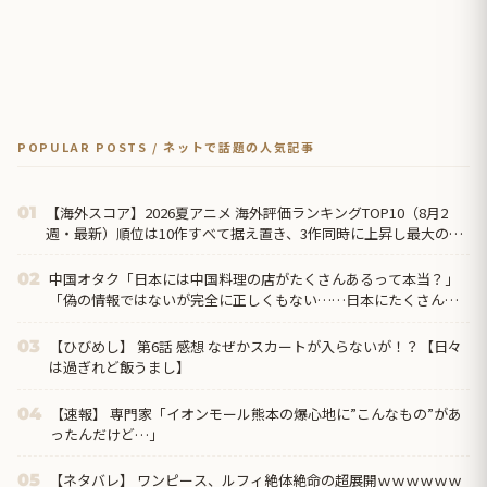
POPULAR POSTS / ネットで話題の人気記事
【海外スコア】2026夏アニメ 海外評価ランキングTOP10（8月2
01
週・最新）順位は10作すべて据え置き、3作同時に上昇し最大の上
げ幅は『正反対な君と僕』第2期
中国オタク「日本には中国料理の店がたくさんあるって本当？」
02
「偽の情報ではないが完全に正しくもない……日本にたくさんあ
るのは『中華料理』だから」
【ひびめし】 第6話 感想 なぜかスカートが入らないが！？【日々
03
は過ぎれど飯うまし】
【速報】 専門家「イオンモール熊本の爆心地に”こんなもの”があ
04
ったんだけど…」
【ネタバレ】 ワンピース、ルフィ絶体絶命の超展開ｗｗｗｗｗｗ
05