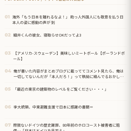
海外「もう日本を離れるなよ！」 助っ人外国人にも敬意を払う日
01
本人の姿に感動の声が 到
細井くんの彼女、寝取らせOKだってよ3
02
【アメリカ-スウェーデン】美味しいミートボール【ポーランドボ
03
ール】
俺が書いた内容がまとめブログに載っててコメント見たら、俺は
04
一切してないんだが「本人だろ！」って執拗に絡んでるおかしな
奴がいたんだけど…
「最近の東京の建築物のレベルをご覧ください・・・」
05
李大統領、中東避難支援で日本に感謝の書簡＝
06
際限ないドイツの歴史謝罪、80年前のホロコースト被害者に賠
07
償…「日本はドイツを見習え」