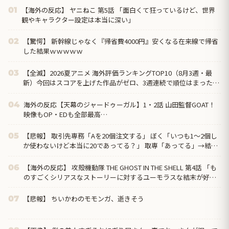
【海外の反応】 ヤニねこ 第5話 「面白くて狂っているけど、世界
01
観やキャラクター設定は本当に深い」
【驚愕】 新幹線じゃなく『帰省費4000円』安くなる在来線で帰省
02
した結果ｗｗｗｗｗ
【全滅】2026夏アニメ 海外評価ランキングTOP10（8月3週・最
03
新）今回はスコアを上げた作品がゼロ、3週連続で順位はまったく
動かず
海外の反応【天幕のジャードゥーガル】1・2話 山田監督GOAT！
04
映像もOP・EDも全部最高…
【悲報】 取引先専務「Aを20個注文する」 ぼく「いつも1～2個し
05
か使わないけど本当に20であってる？」 取専「あってる」→結果
『こう』なったんだが...
【海外の反応】 攻殻機動隊 THE GHOST IN THE SHELL 第4話 「も
06
のすごくシリアスなストーリーに対するユーモラスな結末が好
き」
【悲報】 ちいかわのモモンガ、逝きそう
07