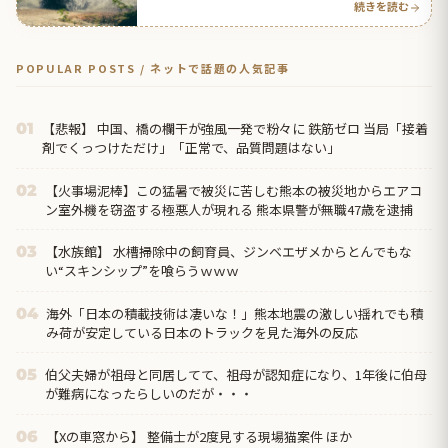
続きを読む
POPULAR POSTS / ネットで話題の人気記事
【悲報】 中国、橋の欄干が強風一発で粉々に 鉄筋ゼロ 当局「接着
01
剤でくっつけただけ」「正常で、品質問題はない」
【火事場泥棒】この猛暑で被災に苦しむ熊本の被災地からエアコ
02
ン室外機を窃盗する極悪人が現れる 熊本県警が無職47歳を逮捕
【水族館】 水槽掃除中の飼育員、ジンベエザメからとんでもな
03
い“スキンシップ”を喰らうｗｗｗ
海外「日本の積載技術は凄いな！」熊本地震の激しい揺れでも積
04
み荷が安定している日本のトラックを見た海外の反応
伯父夫婦が祖母と同居してて、祖母が認知症になり、1年後に伯母
05
が難病になったらしいのだが・・・
【Xの車窓から】 整備士が2度見する現場猫案件 ほか
06