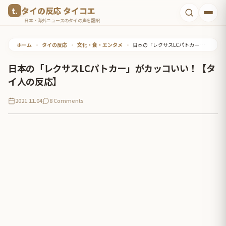
コ
タイの反応 タイコエ
ン
日本・海外ニュースのタイの声を翻訳
テ
ホーム
•
タイの反応
•
文化・食・エンタメ
•
日本の「レクサスLCパトカー」がカッコいい！【タイ人の反応】
ン
ツ
日本の「レクサスLCパトカー」がカッコいい！【タ
へ
イ人の反応】
ス
2021.11.04
8 Comments
キ
ッ
プ