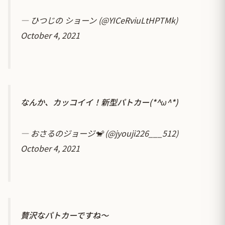
— ひつじの ショーン (@YICeRviuLtHPTMk)
October 4, 2021
なんか、カッコイイ！新型パトカー(*^ω^*)
— おさるのジョージ🐒 (@jyouji226___512)
October 4, 2021
贅沢なパトカーですね〜