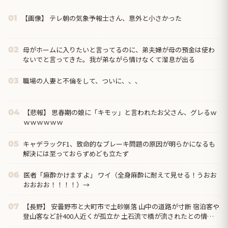
【画像】 テレ朝の気象予報士さん、意外と小さかった
01
母がホームに入りたいと言ってるのに、弟夫婦が母の預金は使わ
02
ないでと言ってきた。我が弟ながら情けなくて溜息が出る
職場の人妻と不倫をして、ついに、、、
03
【悲報】 思春期の娘に「キモッ」と言われたお父さん、グレるｗ
04
ｗｗｗｗｗｗ
キャデラックF1、致命的なブレーキ問題の原因が明らかになるも
05
解決には至っておらずめども立たず
医者「麻酔かけますよ」 ワイ（全身麻酔に耐えて見せる！うおお
06
おおおお！！！！）→
【長野】 安曇野市と大町市で土砂崩落 山中の道路が寸断 宿泊客や
07
登山客など計400人近くが孤立か 土石流で橋が流されたとの情報
も