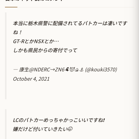
本当に栃木県警に配備されてるパトカーは凄いです
ね！
GT-RとかNSXとか…
しかも県民からの寄付でって
— 康生@NDERC→ZN6🐏😈🍙⚓ (@kouki3570)
October 4, 2021
LCのパトカーめっちゃかっこいいですね❗
嫌だけど付いていきたい🤭