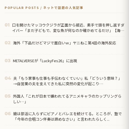
POPULAR POSTS / ネットで話題の人気記事
口を開けたマッコウクジラが正面から接近、素手で頭を押し返すダ
01
イバー「まだ子どもで、変な魚が何なのか確かめてるだけ」【海外
の反応】
海外「下品だけどマジで面白いｗ」ヤニねこ第4話の海外反応
02
METALVERSEが「LuckyFes26」に出現
03
夫「もう家事も仕事も手伝わなくていい」私「どういう意味？」
04
→自営業の夫を支えてきた私に突然の変化が起こり…
外国人「これが日本で嫌われてるアニメキャラのカップリングら
05
しい…」
娘は部活に入らずにピアノとバレエを続けてる。ところが、塾で
06
「今年の合唱コン伴奏は諦めなさい」と言われたらしく...