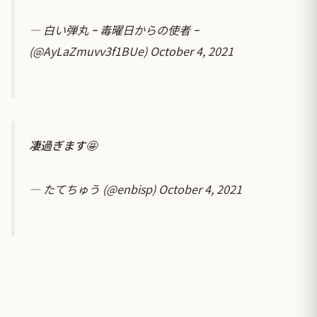
— 白い弾丸 ｰ 毒曜日からの使者 ｰ
(@AyLaZmuvv3f1BUe)
October 4, 2021
凄過ぎます🤩
— たてちゅう (@enbisp)
October 4, 2021