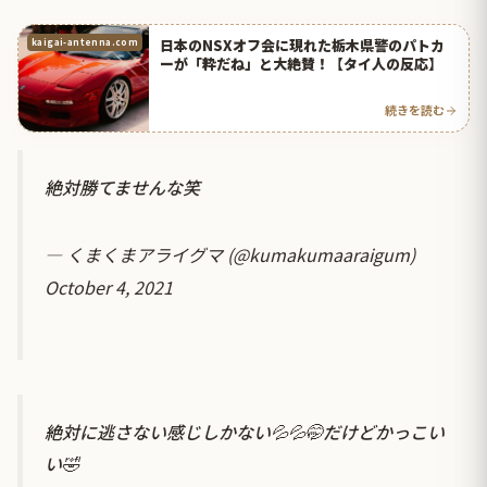
日本のNSXオフ会に現れた栃木県警のパトカ
kaigai-antenna.com
ーが「粋だね」と大絶賛！【タイ人の反応】
続きを読む
絶対勝てませんな笑
— くまくまアライグマ (@kumakumaaraigum)
October 4, 2021
絶対に逃さない感じしかない💦💦🤭だけどかっこい
い🤣