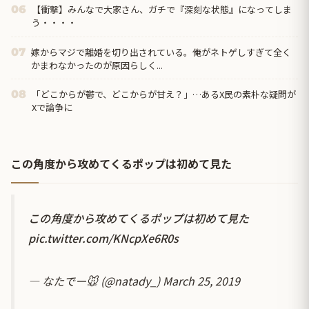
【衝撃】みんなで大家さん、ガチで『深刻な状態』になってしま
06
う・・・・
嫁からマジで離婚を切り出されている。俺がネトゲしすぎて全く
07
かまわなかったのが原因らしく...
「どこからが鬱で、どこからが甘え？」…あるX民の素朴な疑問が
08
Xで論争に
この角度から攻めてくるポップは初めて見た
この角度から攻めてくるポップは初めて見た
pic.twitter.com/KNcpXe6R0s
— なたでー🐭 (@natady_)
March 25, 2019