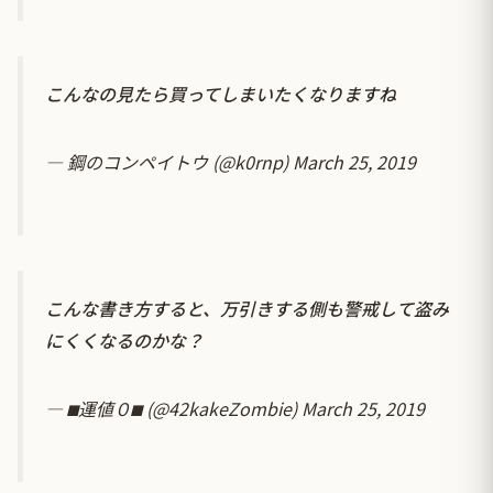
こんなの見たら買ってしまいたくなりますね
— 鋼のコンペイトウ (@k0rnp)
March 25, 2019
こんな書き方すると、万引きする側も警戒して盗み
にくくなるのかな？
— ⬛︎運値０⬛︎ (@42kakeZombie)
March 25, 2019