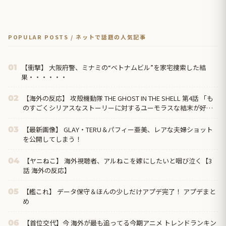
POPULAR POSTS / ネットで話題の人気記事
【衝撃】 大阪府警、ミナミの“ベトナムビル”を家宅捜索した結
01
果・・・・・・
【海外の反応】 攻殻機動隊 THE GHOST IN THE SHELL 第4話 「も
02
のすごくシリアスなストーリーに対するユーモラスな結末が好
き」
【最新画像】 GLAY・TERU＆パフィー亜美、レアな夫婦ショット
03
を公開してしまう！
【ヤニねこ】 海外視聴者、アルねこを嫁にしたいと咽び泣く【3
04
話 海外の反応】
【艦これ】 データ保守＆ほんの少しだけアプデ完了！ アプデまと
05
め
【首位交代】今 海外が最も追ってる今期アニメ トレンドランキン
06