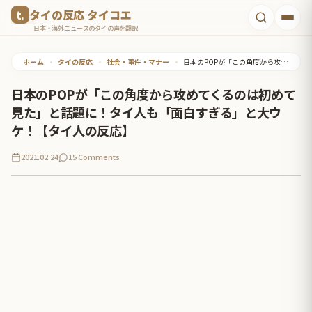
コ
タイの反応 タイコエ
ン
日本・海外ニュースのタイの声を翻訳
テ
ホーム
•
タイの反応
•
社会・事件・マナー
•
日本のPOPが「この角度から攻めてくるのは初めて見た」と話題に！タイ人も「面白すぎる」と大ウケ！【タイ人の反応】
ン
ツ
日本のPOPが「この角度から攻めてくるのは初めて
へ
見た」と話題に！タイ人も「面白すぎる」と大ウ
ス
ケ！【タイ人の反応】
キ
2021.02.24
15 Comments
ッ
プ