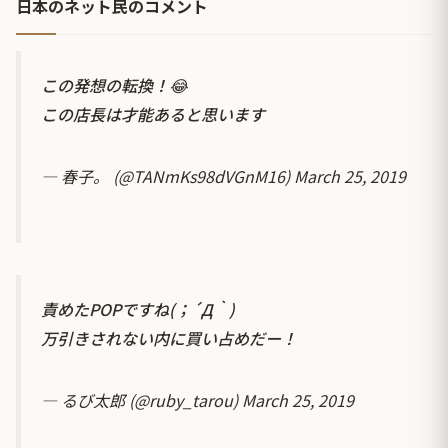
日本のネット民のコメント
この発想の転換！😂
この店長は才能あると思います
— 春子。 (@TANmKs98dVGnM16)
March 25, 2019
責めたPOPですね(；´Д｀)
万引きされない内に買い占めだー！
— るび太郎 (@ruby_tarou)
March 25, 2019