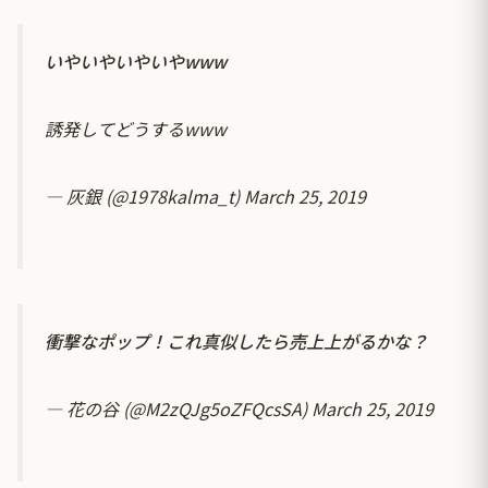
いやいやいやいやwww
誘発してどうするwww
— 灰銀 (@1978kalma_t)
March 25, 2019
衝撃なポップ！これ真似したら売上上がるかな？
— 花の谷 (@M2zQJg5oZFQcsSA)
March 25, 2019