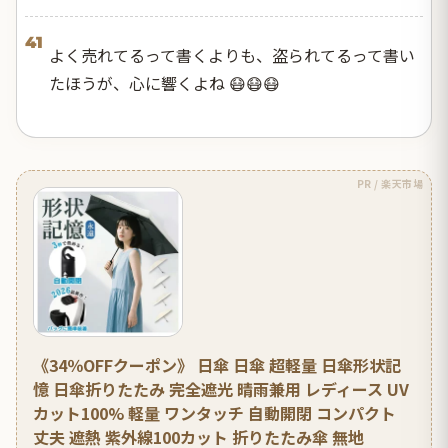
41
よく売れてるって書くよりも、盗られてるって書い
たほうが、心に響くよね 😷😷😷
PR / 楽天市場
《34％OFFクーポン》 日傘 日傘 超軽量 日傘形状記
憶 日傘折りたたみ 完全遮光 晴雨兼用 レディース UV
カット100% 軽量 ワンタッチ 自動開閉 コンパクト
丈夫 遮熱 紫外線100カット 折りたたみ傘 無地