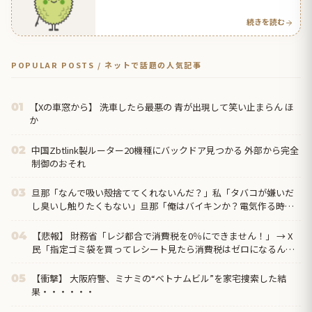
反応】
続きを読む
POPULAR POSTS / ネットで話題の人気記事
【Xの車窓から】 洗車したら最悪の 青が出現して笑い止まらん ほ
01
か
中国Zbtlink製ルーター20機種にバックドア見つかる 外部から完全
02
制御のおそれ
旦那「なんで吸い殻捨ててくれないんだ？」私「タバコが嫌いだ
03
し臭いし触りたくもない」旦那「俺はバイキンか？電気作る時に
出る公害は？害あるから電気使うなよ」私「は？」
【悲報】 財務省「レジ都合で消費税を0％にできません！」 → X
04
民「指定ゴミ袋を買ってレシート見たら消費税はゼロになるんだ
けど？」ｗｗｗｗｗｗ...
【衝撃】 大阪府警、ミナミの“ベトナムビル”を家宅捜索した結
05
果・・・・・・