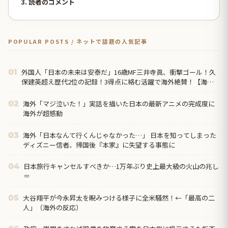
3. 読者のコメント
POPULAR POSTS / ネットで話題の人気記事
外国人「日本の未来は安泰だ」16歳MF三井寺眞、衝撃ゴール！久
01
保建英超え歴代2位の記録！3得点に絡む活躍で海外絶賛！【海外
の反応】
海外「マジ泣いた！」実話を描いた日本の最新アニメの完成度に
02
海外が超感動
海外「日本なんて行くんじゃなかった…」 日本を知ってしまった
03
ディズニー信者、帰国後『本家』に失望する事態に
日本旅行キャンセルすべきか…1万年ぶり史上最大級の火山の兆し
04
＝
大谷翔平が今永昇太を睨みつける様子に全米騒然！←「最高の二
05
人」（海外の反応）