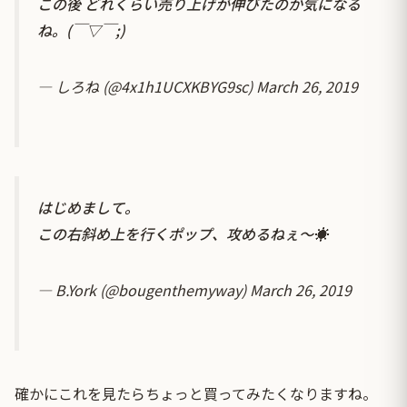
この後 どれくらい売り上げが伸びたのか気になる
ね。(￣▽￣;)
— しろね (@4x1h1UCXKBYG9sc)
March 26, 2019
はじめまして。
この右斜め上を行くポップ、攻めるねぇ〜☀️
— B.York (@bougenthemyway)
March 26, 2019
確かにこれを見たらちょっと買ってみたくなりますね。