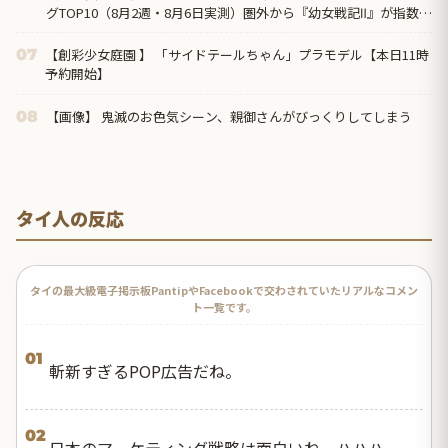
グTOP10（8月2週・8月6日実測）圏外から『幼女戦記Ⅱ』が指数
371で初首位、前回1位の『無職転生Ⅲ』は7位まで後退
【創彩少女庭園 】 「サイドテールちゃん」プラモデル【本日11時
07
予約開始】
【画像】 鬼滅のお色気シーン、親御さんがびっくりしてしまう
08
タイ人の反応
タイの最大級電子掲示板PantipやFacebookで交わされていたリアルなコメン
ト一覧です。
01
斬新すぎるPOP広告だね。
02
日本のマーケティング戦略は面白いね、ハハハ。