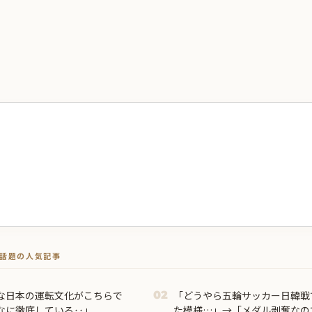
トで話題の人気記事
な日本の運転文化がこちらで
「どうやら五輪サッカー日韓戦
02
なに徹底している‥」
た模様…」→「メダル剥奪なの