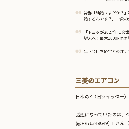
常務「結婚はまだか？」
03
婚するんです？」→飲み
り返って…
「トヨタが2027年に次
05
導入へ！最大1000km
す」
年下金持ち経営者のオナ
07
三菱のエアコン
日本のX（旧ツイッター
話題になっていたのは、
(@PK76349649) 