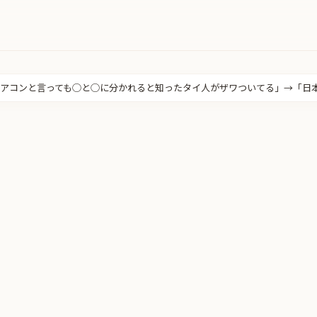
アコンと言っても◯と◯に分かれると知ったタイ人がザワついてる」→「日