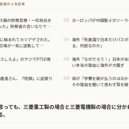
トで話題の人気記事
ース級の財務官僚・一松旬氏を
ヨーロッパが中国製メガソーラ
02
った」財務省の言いなりでは
Nに絡まれてカツアゲされた。
海外「先進国で日本だけパスポ
04
立場が一気に逆転して…
る、何故なのか」
スしろよ」のヤジでPTSD発
海外「なぜだろう！」日本が米
06
い本当の理由に海外が大騒ぎ
渡邊渚さん、『地獄』に逆戻り
母が「学費を親が払うのはおか
08
その理由を聞いて思わず耳を疑
言っても、三菱重工製の場合と三菱電機製の場合に分か
る。