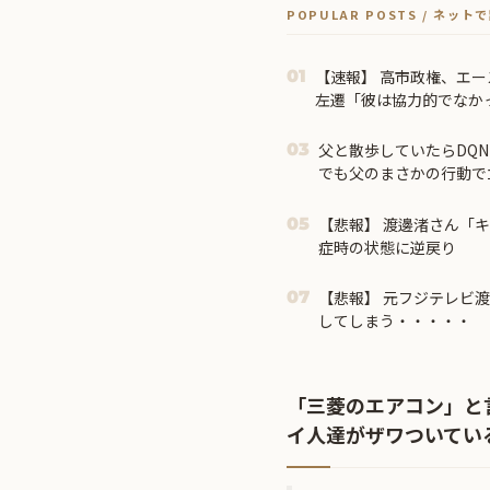
POPULAR POSTS / ネッ
【速報】 高市政権、エ
01
左遷「彼は協力的でなか
ないことが判明
父と散歩していたらDQ
03
でも父のまさかの行動で
【悲報】 渡邊渚さん「キ
05
症時の状態に逆戻り
【悲報】 元フジテレビ
07
してしまう・・・・・
「三菱のエアコン」と
イ人達がザワついてい