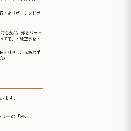
行くよ【ポーランドボ
0万必要だ。嫁をパート
ってる」と絵空事を言
し弟は嫁のことまで馬鹿
会長を批判した元名選手
応）
います。
サーの「PK