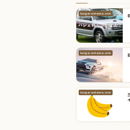
kaigai-antenna.com
kaigai-antenna.com
kaigai-antenna.com