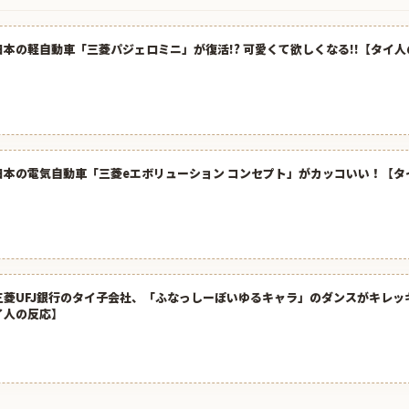
日本の軽自動車「三菱パジェロミニ」が復活!? 可愛くて欲しくなる!!【タイ
日本の電気自動車「三菱eエボリューション コンセプト」がカッコいい！【タ
三菱UFJ銀行のタイ子会社、「ふなっしーぽいゆるキャラ」のダンスがキレッ
イ人の反応】