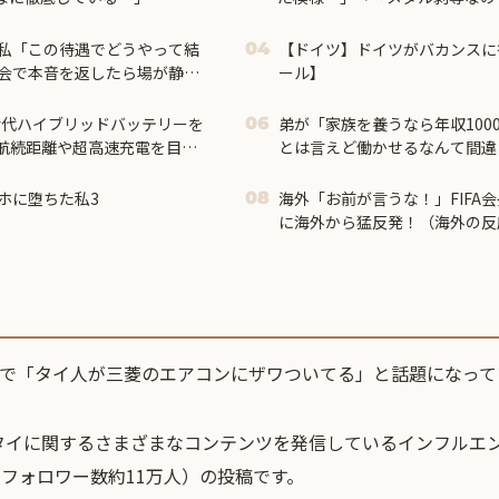
＝
私「この待遇でどうやって結
【ドイツ】ドイツがバカンスに
04
会で本音を返したら場が静ま
ール】
世代ハイブリッドバッテリーを
弟が「家族を養うなら年収100
06
の航続距離や超高速充電を目指
とは言えど働かせるなんて間違
うので俺はつい大笑い → しか
にしてきたので…
ホに堕ちた私3
海外「お前が言うな！」FIFA
08
に海外から猛反発！（海外の反
）で「タイ人が三菱のエアコンにザワついてる」と話題になって
タイに関するさまざまなコンテンツを発信しているインフルエン
」さん（フォロワー数約11万人）の投稿です。