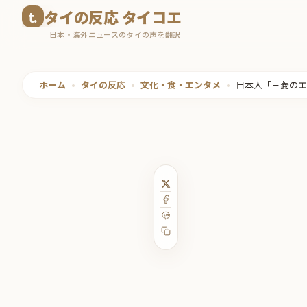
コ
タイの反応 タイコエ
ン
日本・海外ニュースのタイの声を翻訳
テ
ン
ツ
ホーム
•
タイの反応
•
文化・食・エンタメ
•
日本人「三菱のエ
へ
ス
キ
ッ
プ