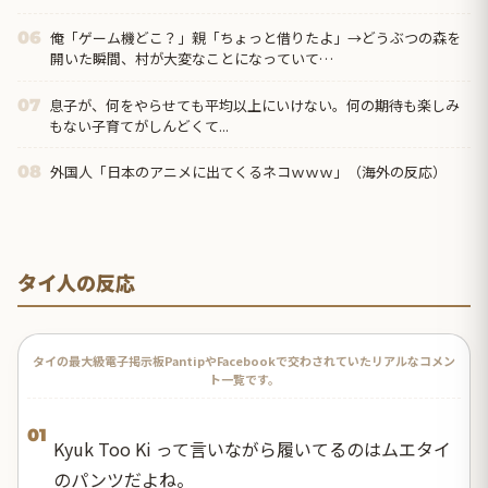
俺「ゲーム機どこ？」親「ちょっと借りたよ」→どうぶつの森を
06
開いた瞬間、村が大変なことになっていて…
息子が、何をやらせても平均以上にいけない。何の期待も楽しみ
07
もない子育てがしんどくて...
外国人「日本のアニメに出てくるネコｗｗｗ」（海外の反応）
08
タイ人の反応
タイの最大級電子掲示板PantipやFacebookで交わされていたリアルなコメン
ト一覧です。
01
Kyuk Too Ki って言いながら履いてるのはムエタイ
のパンツだよね。