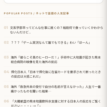
POPULAR POSTS / ネットで話題の人気記事
文系学部卒ってどんな仕事に就くの？結局何で食っていくかわから
01
ないんだけど...
？？？「ゲーム実況なんて誰でもできる」わい「ほーん」
02
海外「彼らこそ真のヒーローだ！」手術中に大地震が起きた熊本
03
総合病院の映像を見た海外の反応
帰化日本人「日本で帰化後に在留カードを要求されて断ったとき
04
の反応は大抵これだ」
海外「救急外来の受付で自分の名前が言えなかった」人生で一番
05
痛かったものを聞いた結果…
「大韓航空の熊本地震飲料水支援に対する日本人の反応をご覧く
06
ださい・・・」→「」