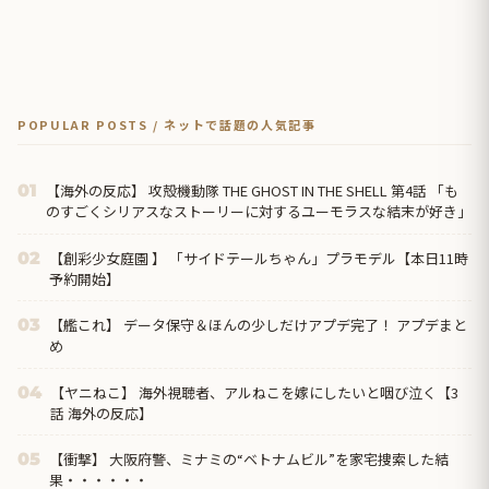
POPULAR POSTS / ネットで話題の人気記事
【海外の反応】 攻殻機動隊 THE GHOST IN THE SHELL 第4話 「も
01
のすごくシリアスなストーリーに対するユーモラスな結末が好き」
【創彩少女庭園 】 「サイドテールちゃん」プラモデル【本日11時
02
予約開始】
【艦これ】 データ保守＆ほんの少しだけアプデ完了！ アプデまと
03
め
【ヤニねこ】 海外視聴者、アルねこを嫁にしたいと咽び泣く【3
04
話 海外の反応】
【衝撃】 大阪府警、ミナミの“ベトナムビル”を家宅捜索した結
05
果・・・・・・