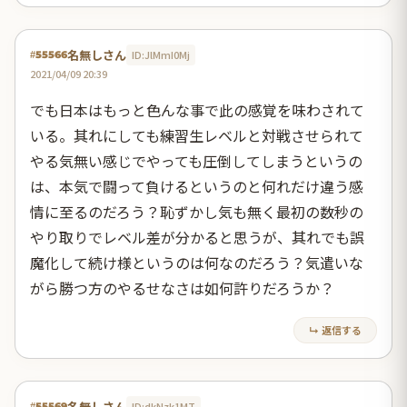
名無しさん
ID:JlMmI0Mj
#55566
2021/04/09 20:39
でも日本はもっと色んな事で此の感覚を味わされて
いる。其れにしても練習生レベルと対戦させられて
やる気無い感じでやっても圧倒してしまうというの
は、本気で闘って負けるというのと何れだけ違う感
情に至るのだろう？恥ずかし気も無く最初の数秒の
やり取りでレベル差が分かると思うが、其れでも誤
魔化して続け様というのは何なのだろう？気遣いな
がら勝つ方のやるせなさは如何許りだろうか？
↳ 返信する
名無しさん
ID:dkNzk1MT
#55569