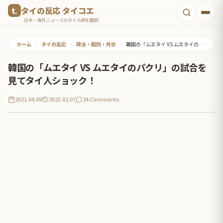
コ
タイの反応 タイコエ
ン
日本・海外ニュースのタイの声を翻訳
テ
ホーム
•
タイの反応
•
政治・国防・外交
•
韓国の「ムエタイ VS ムエタイのパクリ」の試合を見てタイ人ショック！
ン
ツ
韓国の「ムエタイ VS ムエタイのパクリ」の試合を
へ
見てタイ人ショック！
ス
2021.04.09
2023.02.07
24 Comments
キ
ッ
プ