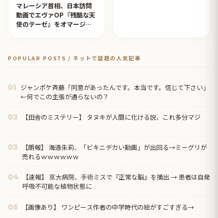
マレーシア首相、日本訪問
動画でエヴァOP『残酷な天
使のテーゼ』をオマージュ
【タイ人の反応】
POPULAR POSTS / ネットで話題の人気記事
ジャンポケ斉藤「同意があったんです。本当です。信じて下さい」
01
←何でこの主張が通らないの？
【田舎のミステリー】 タヌキが人間に化ける説、これ多分マジ
02
【朗報】 海邉朱莉、「ビキニデカい動画」が出回る→ミーグリが
03
売れるｗｗｗｗｗｗ
【速報】 京大病院、手術ミスで『正常な脳』を摘出 → 患者は自発
04
呼吸不可能な植物状態に
【画像あり】 ワンピース作者の中学時代の絵がすごすぎる→
05