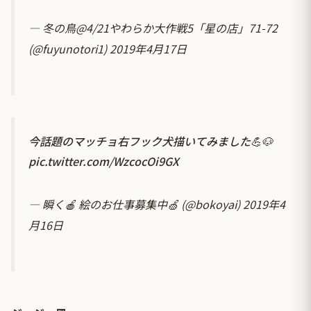
— 冬の鳥@4/21やわらか大作戦5「星の店」71-72
(@fuyunotori1)
2019年4月17日
今話題のマッチョ右フック犬描いてみました💪🐶
pic.twitter.com/WzcocOi9GX
— 瞬く🍎 絵のお仕事募集中🍏 (@bokoyai)
2019年4
月16日