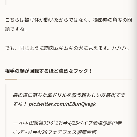
こちらは被写体が動いたからではなく、撮影時の角度の問
題ですね。
でも、同じように筋肉ムキムキの犬に見えます。ハハハ。
相手の顔が回転するほど強烈なフック！
悪の道に落ちた鼻ドリルを救う頼もしい友感出てま
すね！
pic.twitter.com/nE8unQkegk
— 小本田絵舞ｺﾓﾄﾀﾞｴﾏｲ➡4/25ベイプ酒場@高円寺
ﾊﾟﾝﾃﾞｨｯﾄ➡4/28フェチフェス綿商会館