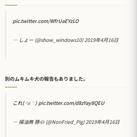
pic.twitter.com/WfrUaEYzLO
— しょー (@show_windows10)
2019年4月16日
別のムキムキ犬の報告もありました。
これ( ◜௰◝ )
pic.twitter.com/d8zYay8QEU
— 揚油無 豚🐽 (@NonFried_Pig)
2019年4月16日