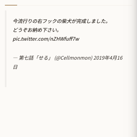
今流行りの右フックの柴犬が完成しました。
どうぞお納め下さい。
pic.twitter.com/nZHWfuff7w
— 第七話「せる」 (@Cellmonmon)
2019年4月16
日