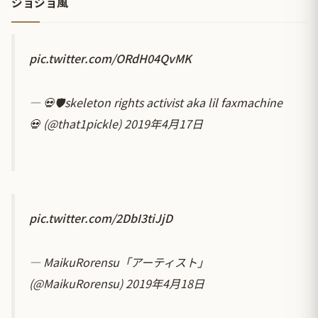
ジョジョ風
pic.twitter.com/ORdH04QvMK
— 💀🛡️skeleton rights activist aka lil faxmachine
💀 (@that1pickle)
2019年4月17日
pic.twitter.com/2DbI3tiJjD
— MaikuRorensu「アーティスト」
(@MaikuRorensu)
2019年4月18日