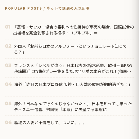
POPULAR POSTS / ネットで話題の人気記事
「悲報：サッカー協会の審判への性接待が事実の場合、国際試合の
01
出場権を完全剥奪される模様…（ブルブル」＝
外国人「お前ら日本のアルフォートというチョコレート知って
02
る？」
フランス人「レベルが違う」日本代表GK鈴木彩艶、欧州王者PSG
03
移籍間近に!?超絶プレー集を見た現地サポの本音がこれ！(動画あ
り)【海外の反応】
海外「昨日の日本プロ野球 阪神・巨人戦の展開が劇的過ぎた！」
04
海外「日本なんて行くんじゃなかった…」 日本を知ってしまった
05
ディズニー信者、帰国後『本家』に失望する事態に
職場の人妻と不倫をして、ついに、、、
06