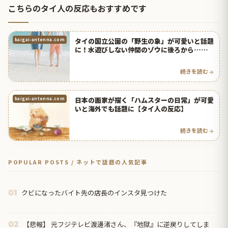
こちらのタイ人の反応もおすすめです
タイの国立公園の「野生の象」が可愛いと話題
kaigai-antenna.com
に！水遊びしない仲間のゾウに後ろから…【タ
イ人の反応】
続きを読む
日本の画家が描く「ハムスターの日常」が可愛
kaigai-antenna.com
いと海外でも話題に【タイ人の反応】
続きを読む
POPULAR POSTS / ネットで話題の人気記事
クビになったバイト先の店長のインスタ見つけた
01
【悲報】 元フジテレビ渡邊渚さん、『地獄』に逆戻りしてしま
02