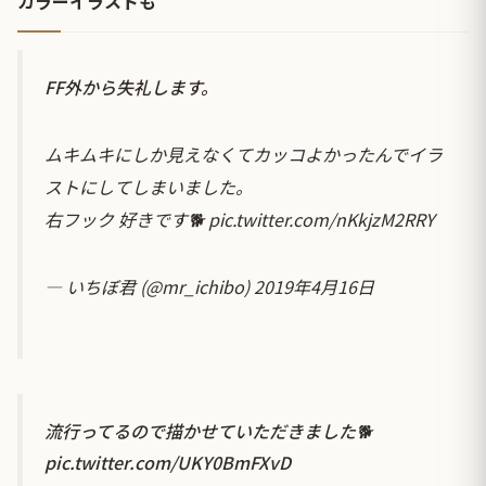
カラーイラストも
FF外から失礼します。
ムキムキにしか見えなくてカッコよかったんでイラ
ストにしてしまいました。
右フック 好きです🐕
pic.twitter.com/nKkjzM2RRY
— いちぼ君 (@mr_ichibo)
2019年4月16日
流行ってるので描かせていただきました🐕
pic.twitter.com/UKY0BmFXvD