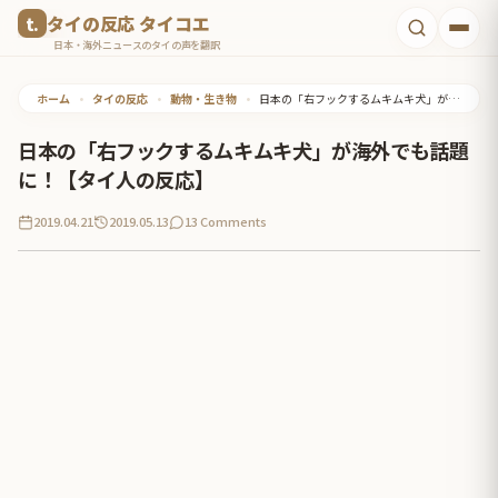
コ
タイの反応 タイコエ
ン
日本・海外ニュースのタイの声を翻訳
テ
ホーム
•
タイの反応
•
動物・生き物
•
日本の「右フックするムキムキ犬」が海外でも話題に！【タイ人の反応】
ン
ツ
日本の「右フックするムキムキ犬」が海外でも話題
へ
に！【タイ人の反応】
ス
2019.04.21
2019.05.13
13 Comments
キ
ッ
プ