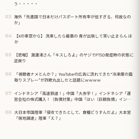
う・・・・・
海外「先進国で日本だけパスポート所有率が低すぎる、何故なの
03
か」
【Xの車窓から】 洗車したら最悪の 青が出現して笑い止まらん ほ
04
か
【悲報】 渡邊渚さん「キスしろよ」のヤジでPTSD発症時の状態に
05
逆戻り
「視聴者ナメとんか？」YouTubeの広告に流れてきた“冷凍庫の霜
06
取りスプレー”が詐欺丸出しだと話題にｗｗｗｗ
インドネシア「高速鉄道！」中国「大赤字！」インドネシア「運
07
営会社の株式購入！（負債対策」中国「はい（巨額負債」インド
ネシア「700km延伸計画！（実質中止」→
大日本帝国陸軍「侵攻できたとして、食糧どうすんだよ」大本営
08
「現地調達」陸軍「え？」