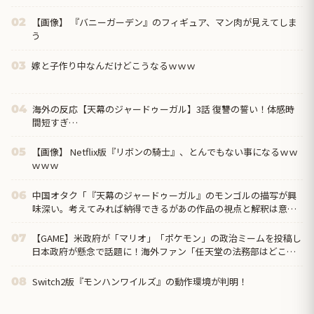
【画像】 『バニーガーデン』のフィギュア、マン肉が見えてしま
02
う
嫁と子作り中なんだけどこうなるｗｗｗ
03
海外の反応【天幕のジャードゥーガル】3話 復讐の誓い！体感時
04
間短すぎ…
【画像】 Netflix版『リボンの騎士』、とんでもない事になるｗｗ
05
ｗｗｗ
中国オタク「『天幕のジャードゥーガル』のモンゴルの描写が興
06
味深い。考えてみれば納得できるがあの作品の視点と解釈は意外
だった」
【GAME】米政府が「マリオ」「ポケモン」の政治ミームを投稿し
07
日本政府が懸念で話題に！海外ファン「任天堂の法務部はどこ行
ったんだ？」
Switch2版『モンハンワイルズ』の動作環境が判明！
08