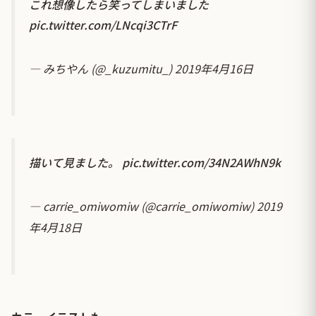
これ想像したら笑ってしまいました
pic.twitter.com/LNcqi3CTrF
— みちやん (@_kuzumitu_)
2019年4月16日
描いて見ました。
pic.twitter.com/34N2AWhN9k
— carrie_omiwomiw (@carrie_omiwomiw)
2019
年4月18日