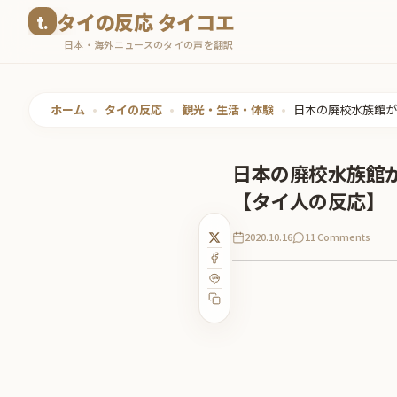
コ
タイの反応 タイコエ
ン
日本・海外ニュースのタイの声を翻訳
テ
ン
ツ
ホーム
•
タイの反応
•
観光・生活・体験
•
日本の廃校水族館が
へ
ス
日本の廃校水族館
キ
【タイ人の反応】
ッ
プ
2020.10.16
11 Comments