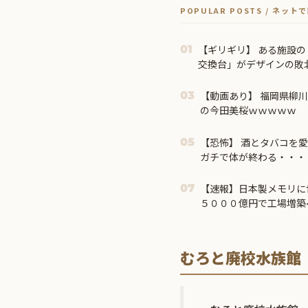
POPULAR POSTS / ネッ
【ギリギリ】 ある施設
01
交換台」がデザインの敗北
【動画あり】 福岡県柳
03
の今田美桜ｗｗｗｗｗ
【恐怖】 酒とタバコを愛す
05
ガチで体が終わる・・・
【速報】日本製メモリに
07
５０００億円で工場増築
むろと廃校水族館