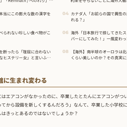
ephid」「Remnath / ぺのれり」の
約束を守らないことに海外大騒
本当にこの膨大な数の漢字を
カナダ人「お前らの国で異性の
04
れる？」
べられない珍しい食べ物がこ
海外「日本旅行で捺してきたス
06
バーにしてみた！」一風変わっ
アイディアに対する海外の反応
を断ったら「理屈に合わない
【海外】南半球のオーロラは北
08
なヒステリー女」と言いふら
くらい美しいのか？その真実に
館に生まれ変わる
にはエアコンがなかったのに、卒業したとたんにエアコンがつ
ってから設備を新しくするんだろう」なんて、卒業した小学校
んはきっとあるのではないでしょうか？