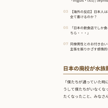
「ln(guis・tics) / S
2曲が登場！！
【海外の反応】日本人は
03
全て書けるのか？
「日本の飲食店でしか食
05
ちら・・・」
同僚男性とのお付き合い
07
主張を振りかざす感情的
されて・・・
日本の廃校が水族
「僕たちが通っていた時
うして僕たちがいなくな
たくなったこと、みなさ