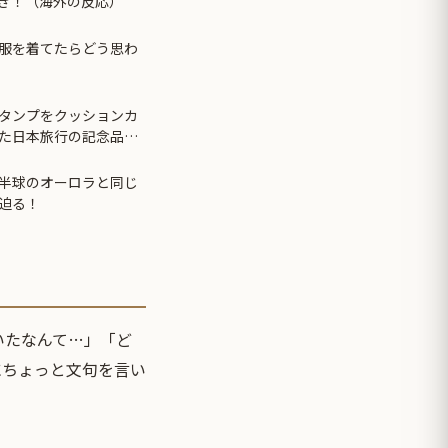
ぎ！（海外の反応）
服を着てたらどう思わ
タンプをクッションカ
た日本旅行の記念品の
半球のオーロラと同じ
迫る！
いたなんて…」「ど
にちょっと文句を言い