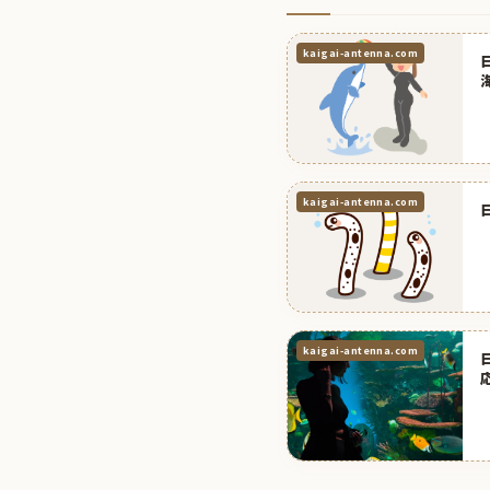
kaigai-antenna.com
kaigai-antenna.com
kaigai-antenna.com