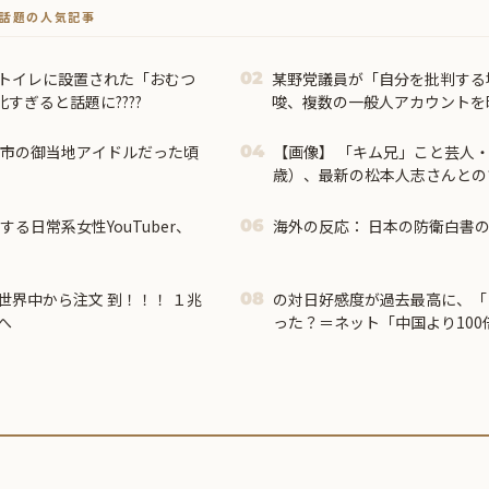
トで話題の人気記事
のトイレに設置された「おむつ
某野党議員が「自分を批判する
02
すぎると話題に????
唆、複数の一般人アカウントを
い……
川市の御当地アイドルだった頃
【画像】 「キム兄」こと芸人・
04
歳）、最新の松本人志さんとの
別人だとネット騒然！ 「マジで誰
る日常系女性YouTuber、
海外の反応： 日本の防衛白書
06
世界中から注文 到！！！ １兆
の対日好感度が過去最高に、「
08
へ
った？＝ネット「中国より100