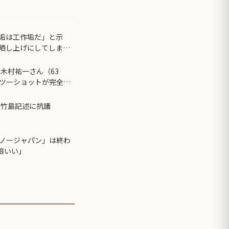
垢は工作垢だ」と示
晒し上げにしてしま
木村祐一さん（63
ツーショットが完全に
かわからん」...
の竹島記述に抗議
ノージャパン」は終わ
倍いい」