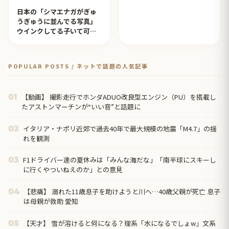
日本の「シマエナガがぎゅ
うぎゅうに並んでる写真」
ウインクしてる子いて可愛
すぎる！【タイ人の反応】
POPULAR POSTS / ネットで話題の人気記事
【動画】 撮影走行でホンダADUO改良型エンジン（PU）を搭載し
01
たアストンマーチンが“いい音”と話題に
イタリア・ナポリ近郊で過去40年で最大規模の地震「M4.7」の揺
02
れを観測
F1ドライバー達の夏休みは「みんな海だな」「南半球にスキーし
03
に行くやついねえのか」との意見
【悲痛】 溺れた11歳息子を助けようと川へ…40歳父親が死亡 息子
04
は母親が救助 愛知
【天才】 雪が溶けると何になる？理系「水になるでしょw」文系
05