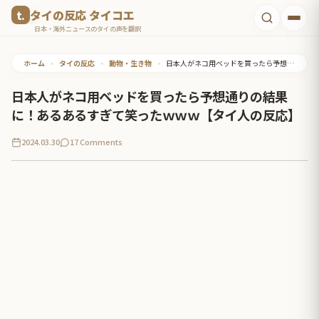
コ
タイの反応 タイコエ
ン
日本・海外ニュースのタイの声を翻訳
テ
ホーム
•
タイの反応
•
動物・生き物
•
日本人がネコ用ベッドを買ったら予想通りの結果に！あるあるすぎて笑ったｗｗｗ【タイ人の反応】
ン
ツ
日本人がネコ用ベッドを買ったら予想通りの結果
へ
に！あるあるすぎて笑ったｗｗｗ【タイ人の反応】
ス
2024.03.30
17 Comments
キ
ッ
プ