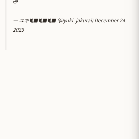
🤣
— ユキ🐈‍⬛🐈‍⬛🐈‍⬛ (@yuki_jakurai)
December 24,
2023