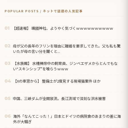
POPULAR POSTS / ネットで話題の人気記事
【超速報】 靖國神社、ようやく気づくｗｗｗｗｗｗｗｗｗｗ
01
母が父の長年のフリンを理由に離婚を要求してきた。父も私も驚
02
いたが母の言い分を聞くと...
【水族館】 水槽掃除中の飼育員、ジンベエザメからとんでもな
03
い“スキンシップ”を喰らうｗｗｗ
【Xの車窓から】 整備士が2度見する現場猫案件 ほか
04
中国、三峡ダムが全開放流。長江流域で深刻な洪水被害
05
海外「なんてこった！」日本とドイツの病院食のあまりの差に海
06
外が大騒ぎ