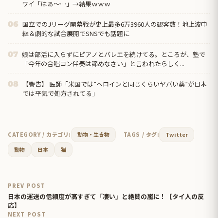
ワイ「はぁ～…」→結果ｗｗｗ
国立でのJリーグ開幕戦が史上最多6万3960人の観客数！地上波中
06
継＆劇的な試合展開でSNSでも話題に
娘は部活に入らずにピアノとバレエを続けてる。ところが、塾で
07
「今年の合唱コン伴奏は諦めなさい」と言われたらしく...
【警告】 医師「米国では”ヘロインと同じくらいヤバい薬”が日本
08
では平気で処方されてる」
CATEGORY / カテゴリ:
動物・生き物
TAGS / タグ:
Twitter
動物
日本
猫
PREV POST
日本の運送の信頼度が高すぎて「凄い」と絶賛の嵐に！【タイ人の反
応】
NEXT POST