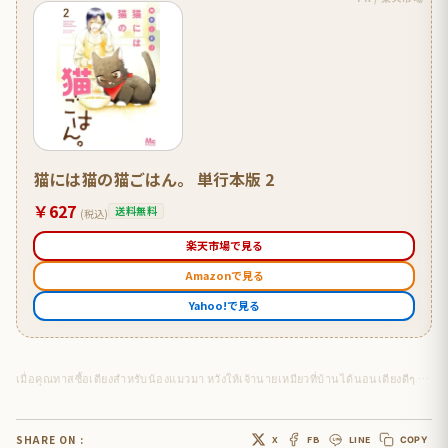
猫には猫の猫ごはん。 単行本版 2
￥627
送料無料
(税込)
楽天市場で見る
Amazonで見る
Yahoo!で見る
เมื่อคุณทาสซื้อเตียงสำหรับน้องแมวมา หวังให้เจ้านายเหมียวที่บ้านได้นอนเตียงดีๆ นุ่มๆ
SHARE ON :
X
FB
LINE
COPY