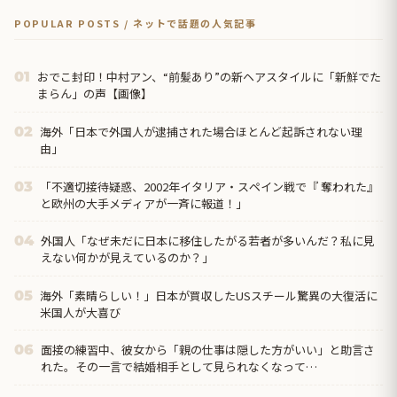
POPULAR POSTS / ネットで話題の人気記事
おでこ封印！中村アン、“前髪あり”の新ヘアスタイルに「新鮮でた
01
まらん」の声【画像】
海外「日本で外国人が逮捕された場合ほとんど起訴されない理
02
由」
「不適切接待疑惑、2002年イタリア・スペイン戦で『 奪われた』
03
と欧州の大手メディアが一斉に報道！」
外国人「なぜ未だに日本に移住したがる若者が多いんだ？私に見
04
えない何かが見えているのか？」
海外「素晴らしい！」日本が買収したUSスチール驚異の大復活に
05
米国人が大喜び
面接の練習中、彼女から「親の仕事は隠した方がいい」と助言さ
06
れた。その一言で結婚相手として見られなくなって…