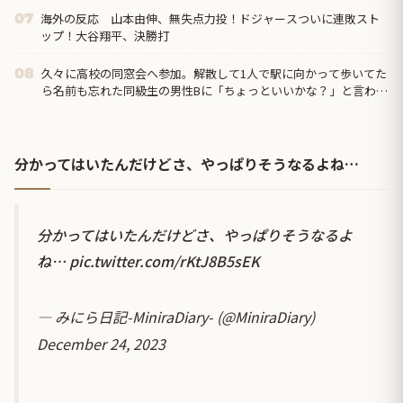
海外の反応 山本由伸、無失点力投！ドジャースついに連敗スト
07
ップ！大谷翔平、決勝打
久々に高校の同窓会へ参加。解散して1人で駅に向かって歩いてた
08
ら名前も忘れた同級生の男性Bに「ちょっといいかな？」と言われ
て…
分かってはいたんだけどさ、やっぱりそうなるよね…
分かってはいたんだけどさ、やっぱりそうなるよ
ね…
pic.twitter.com/rKtJ8B5sEK
— みにら日記-MiniraDiary- (@MiniraDiary)
December 24, 2023