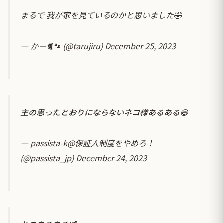
まるで 我が家を見ているのかと思いました🤣
— かー🐈🐾 (@tarujiru)
December 25, 2023
主の思ったとおりにならないネコ様あるある😆
— passista-k@保証人制度をやめろ！
(@passista_jp)
December 24, 2023