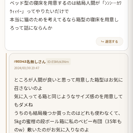
ベッド型の寝床を用意するのは結局人間が「ﾝﾝﾝ…ｶﾜ
ｳｨｨｲｰ」ってやりたいだけで
本当に猫のためを考えてるなら箱型の寝床を用意し
ろって話にならんか
↳ 返信する
名無しさん
ID:E5Mzk3Nm
#93342
2024/03/30 23:47
ところが人間が良いと思って用意した箱型はお気に
召さないのよ
気に入ってる箱と同じようなサイズ感のを用意して
もダメね
うちのも結局幾つか買ったのはどれも使わなくて、
5㎏の蜜柑の段ボール箱に私のベビー布団（35年も
のw）敷いたのがお気に入りなのよ