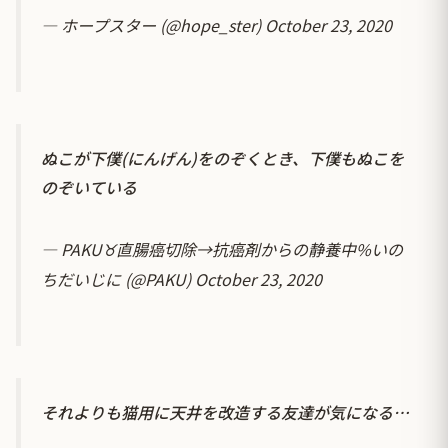
— ホープスター (@hope_ster)
October 23, 2020
ぬこが下僕(にんげん)をのぞくとき、下僕もぬこを
のぞいている
— PAKU♉直腸癌切除→抗癌剤からの静養中%いの
ちだいじに (@PAKU)
October 23, 2020
それよりも猫用に天井を改造する友達が気になる…