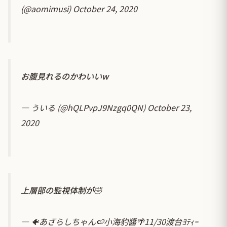
(@aomimusi)
October 24, 2020
お腹見れるのかわいいw
— ういる (@hQLPvpJ9Nzgq0QN)
October 23,
2020
上層部の監視体制が🤣
— 🐠あざらしちゃん🍉小海豹醬🌴11/30渡台ﾖﾃｨｰ