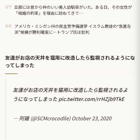
旦那には昔から仲のいい美人幼馴染がいた。ある日、その女性が
07
「結婚の約束」を理由に訪ねてきて…
アメリカ・ミシガン州の民主党予備選挙 イスラム教徒の“急進左
08
派”候補が勝利確実に⋯トランプ氏は批判
友達がお店の天井を猫用に改造したら監視されるようにな
ってしまった
友達がお店の天井を猫用に改造したら監視されるよ
うになってしまった
pic.twitter.com/rrHZjb9TkE
— 阿雞 (@SCMcrocodile)
October 23, 2020