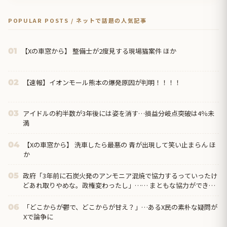
POPULAR POSTS / ネットで話題の人気記事
【Xの車窓から】 整備士が2度見する現場猫案件 ほか
01
【速報】イオンモール熊本の爆発原因が判明！！！！
02
アイドルの約半数が3年後には姿を消す…損益分岐点突破は4％未
03
満
【Xの車窓から】 洗車したら最悪の 青が出現して笑い止まらん ほ
04
か
政府「3年前に石炭火発のアンモニア混焼で協力するっていったけ
05
どあれ取りやめな。政権変わったし」…… まともな協力ができな
い理由、これなんですよね
「どこからが鬱で、どこからが甘え？」…あるX民の素朴な疑問が
06
Xで論争に