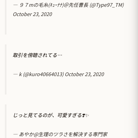
— ９７mの毛糸(ｷｭｰﾅﾅ)＠先任曹長 (@Type97_TM)
October 23, 2020
取引を傍聴されてる…
— k (@kuro40664013)
October 23, 2020
じっと見てるのが、可愛すぎる❣️✨
— あやか@生理のツラさを解決する専門家