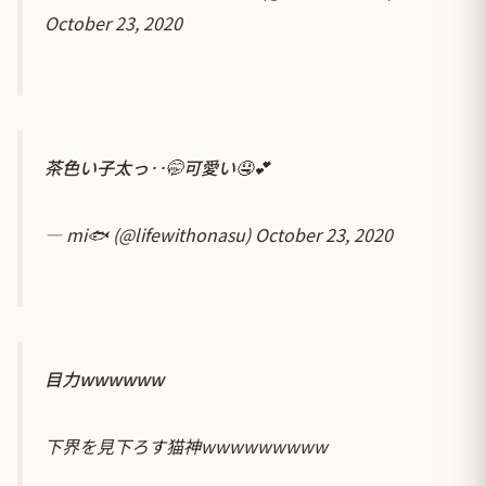
October 23, 2020
茶色い子太っ‥🤭可愛い🤤💕
— mi🐟 (@lifewithonasu)
October 23, 2020
目力wwwwww
下界を見下ろす猫神wwwwwwwww