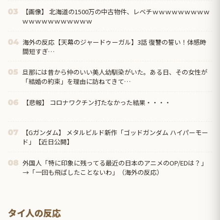
【画像】 北海道の1500万の中古物件、レベチｗｗｗｗｗｗｗｗｗ
03
ｗｗｗｗｗｗｗｗｗｗｗ
海外の反応【天幕のジャードゥーガル】3話 復讐の誓い！体感時
04
間短すぎ…
旦那には昔から仲のいい美人幼馴染がいた。ある日、その女性が
05
「結婚の約束」を理由に訪ねてきて…
【悲報】 コロナワクチン打たなかった結果・・・・
06
【Gガンダム】 メタルビルド新作「ゴッドガンダム ハイパーモー
07
ド」【近日公開】
外国人「特に印象に残ってる最近の日本のアニメのOP/EDは？」
08
→「一回も飛ばしたことないわ」（海外の反応）
タイ人の反応