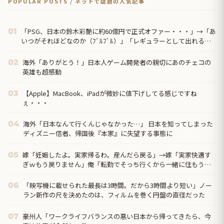
POPULAR POSTS / ネットで話題の人気記事
「PSG、日本の鈴木彩艶に約60億円で正式オファー・・・」→「あ
01
いつがそれほどなのか（ﾌﾞﾙﾌﾞﾙ）」「レギュラーとして出れると
は思わないけど、それでもやっぱり羨ましいね」
海外「ありがとう！」日本人ゲーム開発者の親切にあのチェコの
02
英雄も超感動
【Apple】MacBook、iPadが微妙に値下げしてる感じですね
03
ぇ・・・
海外「日本なんて行くんじゃなかった…」 日本を知ってしまった
04
ディズニー信者、帰国後『本家』に失望する事態に
嫁「妊娠したよ。実家帰るわ。産んだら戻る」→嫁「実家快適す
05
ぎｗもう戻りません」俺「転勤でそっち行くから一緒に住もう」
嫁「は？離婚して！ほらさっさと紙書けや！」俺「はい」
「映写機に載せられた最長は3時間。だから3時間より短い」ノー
06
ラン新作の尺を決めたのは、フィルムを巻く円盤の直径だった
豪州人「ワークライフバランスの悪い日本から帰ってきたら、今
07