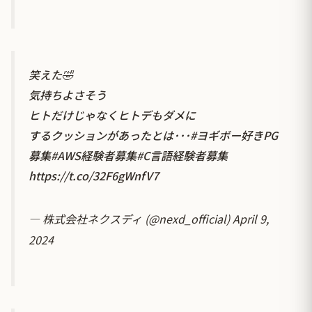
笑えた🤣
気持ちよさそう
ヒトだけじゃなくヒトデもダメに
するクッションがあったとは･･･
#ヨギボー好きPG
募集
#AWS経験者募集
#C言語経験者募集
https://t.co/32F6gWnfV7
— 株式会社ネクスディ (@nexd_official)
April 9,
2024