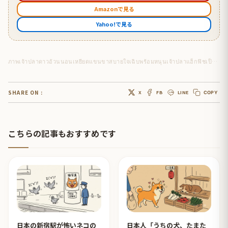
Amazonで見る
Yahoo!で見る
ภาพเจ้าปลาดาวอ้วนนอนเหยียดแขนขาสบายใจเฉิบพร้อมหนุนเจ้าปลาแฮ็กฟิชเป็นหมอนภาพนี้
SHARE ON :
X
FB
LINE
COPY
こちらの記事もおすすめです
日本の新宿駅が怖いネコの
日本人「うちの犬、たまた