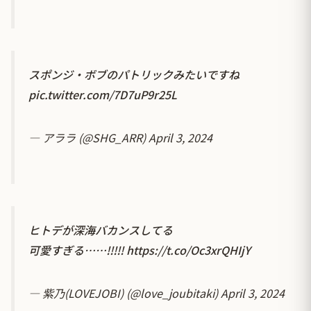
スポンジ・ボブのパトリックみたいですね
pic.twitter.com/7D7uP9r25L
— アララ (@SHG_ARR)
April 3, 2024
ヒトデが深海バカンスしてる
可愛すぎる……!!!!!
https://t.co/Oc3xrQHIjY
— 紫乃(LOVEJOBI) (@love_joubitaki)
April 3, 2024