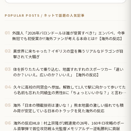
POPULAR POSTS / ネットで話題の人気記事
外国人「2026年バロンドールは誰が受賞すべき?」エンバペ、今季
01
無冠でも初受賞か!?海外ファンが考える本命とは!?【海外の反応】
異世界に来ちゃった？イギリスの空を舞うリアルなドラゴンが目
02
撃されて大騒ぎ
体を折りたたんで乗り込む、地面すれすれのスポーツカー「速い
03
のか？いいえ。広いのか？いいえ」【海外の反応】
久々に高校の同窓会へ参加。解散して1人で駅に向かって歩いてた
04
ら名前も忘れた同級生の男性Bに「ちょっといいかな？」と言われ
て…
海外「日本の積載技術は凄いな！」熊本地震の激しい揺れでも積
05
み荷が安定している日本のトラックを見た海外の反応
海外の反応MLB：村上宗隆が2戦連発の26号、160キロ攻略のポー
06
ル直撃弾で首位攻防戦＆元監督メモリアルデー逆転勝利に貢献