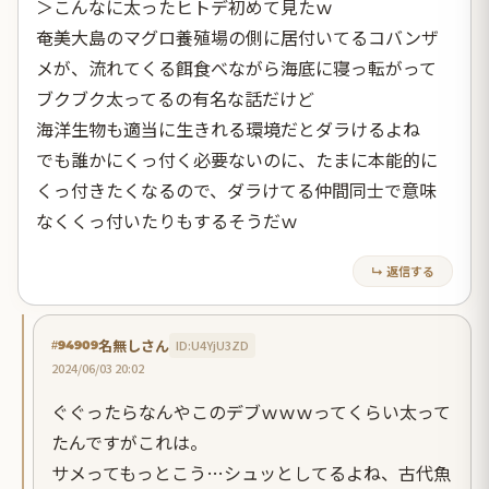
＞こんなに太ったヒトデ初めて見たｗ
奄美大島のマグロ養殖場の側に居付いてるコバンザ
メが、流れてくる餌食べながら海底に寝っ転がって
ブクブク太ってるの有名な話だけど
海洋生物も適当に生きれる環境だとダラけるよね
でも誰かにくっ付く必要ないのに、たまに本能的に
くっ付きたくなるので、ダラけてる仲間同士で意味
なくくっ付いたりもするそうだｗ
↳ 返信する
名無しさん
ID:U4YjU3ZD
#94909
2024/06/03 20:02
ぐぐったらなんやこのデブｗｗｗってくらい太って
たんですがこれは。
サメってもっとこう…シュッとしてるよね、古代魚