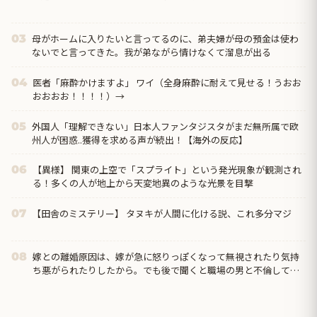
母がホームに入りたいと言ってるのに、弟夫婦が母の預金は使わ
03
ないでと言ってきた。我が弟ながら情けなくて溜息が出る
医者「麻酔かけますよ」 ワイ（全身麻酔に耐えて見せる！うおお
04
おおおお！！！！）→
外国人「理解できない」日本人ファンタジスタがまだ無所属で欧
05
州人が困惑..獲得を求める声が続出！【海外の反応】
【異様】 関東の上空で「スプライト」という発光現象が観測され
06
る！多くの人が地上から天変地異のような光景を目撃
【田舎のミステリー】 タヌキが人間に化ける説、これ多分マジ
07
嫁との離婚原因は、嫁が急に怒りっぽくなって無視されたり気持
08
ち悪がられたりしたから。でも後で聞くと職場の男と不倫してい
たとｗ その後相手に逃げられたからって俺を探すなｗｗ