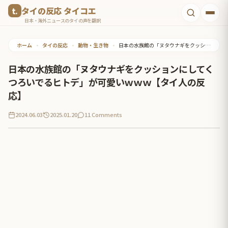
コ
タイの反応 タイコエ
ン
日本・海外ニュースのタイの声を翻訳
テ
ホーム
•
タイの反応
•
動物・生き物
•
日本の水族館の「ヌタウナギをクッションにしてくつろいでるヒトデ」が可愛いｗｗｗ【タイ人の反応】
ン
ツ
日本の水族館の「ヌタウナギをクッションにしてく
へ
つろいでるヒトデ」が可愛いｗｗｗ【タイ人の反
ス
応】
キ
2024.06.03
2025.01.20
11 Comments
ッ
プ