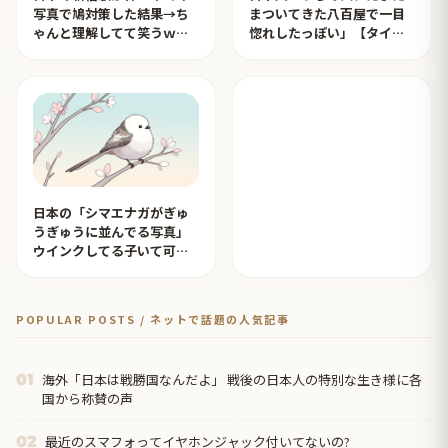
写真で鳩対策した結果→ち
まついてきた八百屋で一目
ゃんと理解してて笑うｗｗ
惚れしたっぽい」【タイ人
ｗ【タイ人の反応】
の反応】
日本の「シマエナガがぎゅ
うぎゅうに並んでる写真」
ウインクしてる子いて可愛
すぎる！【タイ人の反応】
POPULAR POSTS / ネットで話題の人気記事
海外「日本は戦勝国なんだよ」 戦後の日本人の特別な生き様に各
01
国から称賛の声
最近のスマフォってイヤホンジャック付いてないの?
02