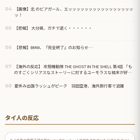
【画像】北 のビアガール、エッッッッッッッッッッッッッッッッ
04
ッ！
【悲報】 大分県、ガチで逝く・・・・・・
05
【悲報】BMW、『完全終了』のお知らせ…
06
【海外の反応】 攻殻機動隊 THE GHOST IN THE SHELL 第4話 「も
07
のすごくシリアスなストーリーに対するユーモラスな結末が好
き」
夏休み出国ラッシュがピーク 羽田空港、海外旅行客で混雑
08
タイ人の反応
タイの最大級電子掲示板PantipやFacebookで交わされていたリアルなコメン