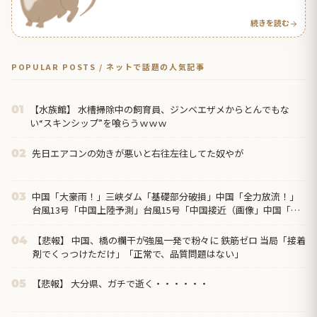
ｗｗ【タイ人の反応】
続きを読む
POPULAR POSTS / ネットで話題の人気記事
【水族館】 水槽掃除中の飼育員、ジンベエザメからとんでもな
01
い“スキンシップ”を喰らうｗｗｗ
先日エアコンの効きが悪いと右往左往してた奴やが
02
中国「大豪雨！」三峡ダム「基礎部分破損」中国「全力放流！」
03
台風13号「中国上陸予測」台風15号「中国接近（画像」中国「台
風同時上陸！（穀物生産が壊滅危機」→
【悲報】 中国、橋の欄干が強風一発で粉々に 鉄筋ゼロ 当局「接着
04
剤でくっつけただけ」「正常で、品質問題はない」
【悲報】 大分県、ガチで逝く・・・・・・
05