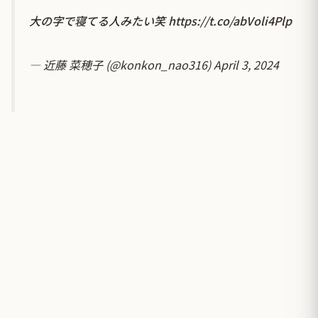
大の字で寝てる人みたい笑
https://t.co/abVoli4Plp
— 近藤 菜穂子 (@konkon_nao316)
April 3, 2024