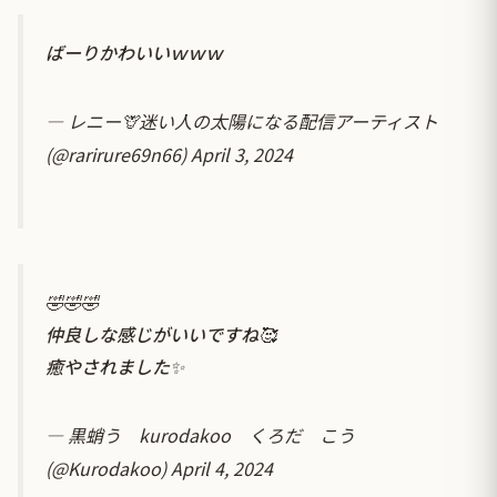
ばーりかわいいｗｗｗ
— レニー🦒迷い人の太陽になる配信アーティスト
(@rarirure69n66)
April 3, 2024
🤣🤣🤣
仲良しな感じがいいですね🥰
癒やされました✨
— 黒蛸う kurodakoo くろだ こう
(@Kurodakoo)
April 4, 2024