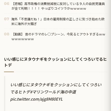
【悲報】高市政権の消費税減税に反対している９人の自民党議員
06
が全て判明！！！！ やっぱりコイツラかｗｗｗｗｗ
海外「不思議だね！」日本の雇用制度の正しさに気づき始めた欧
07
米に海外が大騒ぎ
【動画】 昔のドラマのレ◯プシーン、今見るとアウトすぎるｗｗ
08
ｗｗｗｗｗｗｗ
いい感じにヌタウナギをクッションにしてくつろいでるヒ
トデ
いい感じにヌタウナギをクッションにしてくつろい
でるヒトデ
#マリンワールド海の中道
pic.twitter.com/ajg8M80EYL