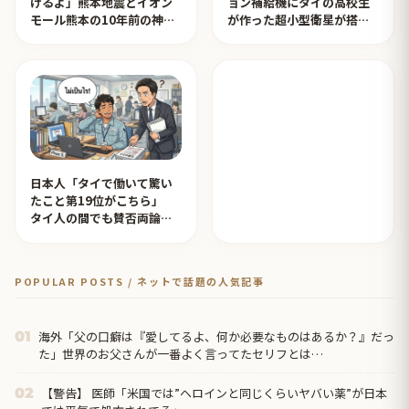
けるよ」熊本地震とイオン
ョン補給機にタイの高校生
モール熊本の10年前の神対
が作った超小型衛星が搭載
応を見たタイ人の反応
されタイ人が感動！【タイ
人の反応】
日本人「タイで働いて驚い
たこと第19位がこちら」
タイ人の間でも賛否両論
【タイ人の反応】
POPULAR POSTS / ネットで話題の人気記事
海外「父の口癖は『愛してるよ、何か必要なものはあるか？』だっ
01
た」世界のお父さんが一番よく言ってたセリフとは…
【警告】 医師「米国では”ヘロインと同じくらいヤバい薬”が日本
02