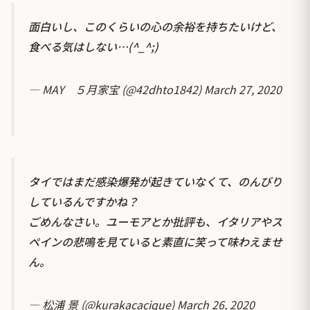
面白いし、このくらいの心の余裕を持ちたいけど、
食べる気はしない…(^_^;)
— MAY ５月家宝 (@42dhto1842)
March 27, 2020
タイではまだ感染爆発が起きていなくて、のんびり
しているんですかね？
ごめんなさい。ユーモアとか批評も、イタリアやス
ペインの悲鳴を見ていると素直に笑って味わえませ
ん。
— 松浦 景 (@kurakacacique)
March 26, 2020