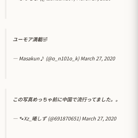
ユーモア満載🤣
— Masakun♪ (@o_n101o_k)
March 27, 2020
この写真めっちゃ前に中国で流行ってました。。
— 🐾Xz_曦しず (@691870651)
March 27, 2020