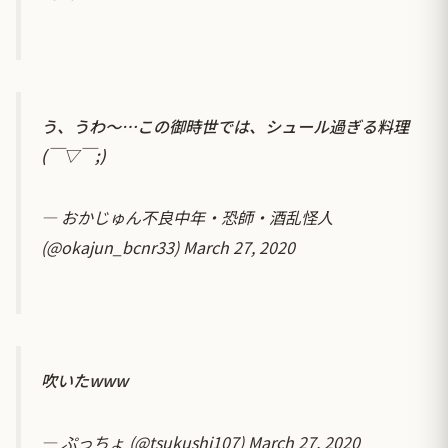
う、うわ～…この御時世では、シュール過ぎる料理
(￣▽￣;)
— おかじゅん不良中年・恐師・酒乱怪人
(@okajun_bcnr33)
March 27, 2020
吹いたwww
— ぷっちょ (@tsukushi107)
March 27, 2020