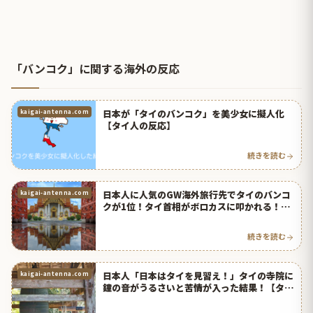
「バンコク」に関する海外の反応
日本が「タイのバンコク」を美少女に擬人化
kaigai-antenna.com
【タイ人の反応】
続きを読む
日本人に人気のGW海外旅行先でタイのバンコ
kaigai-antenna.com
クが1位！タイ首相がボロカスに叩かれる！
【タイ人の反応】
続きを読む
日本人「日本はタイを見習え！」タイの寺院に
kaigai-antenna.com
鐘の音がうるさいと苦情が入った結果！【タイ
人の反応】