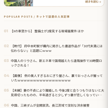
続きを読む
POPULAR POSTS / ネットで話題の人気記事
【Xの車窓から】 整備士が2度見する現場猫案件 ほか
01
【時代】 府中本町駅が構内に掲示した書道作品が「30代未満には
02
伝わらない」と話題にｗｗｗ
中国人のリウさん、新エネ車で国境越えたら遠隔操作で30時間ロ
03
ックされる！
【画像】 例の美人すぎるおにぎり屋さん、裏でおっさんが握って
04
いたｗｗｗｗｗｗｗｗｗｗｗｗｗｗｗｗｗ
【未練】妻の不貞により離婚した 今後2度と会うつもりはないと大
05
見得切ったものの、半年過ぎると少しずつ妻が恋しくなっていっ
た → 結局、月1の子供面会日の後に…
中国、三峡ダムが全開放流。長江流域で深刻な洪水被害
06