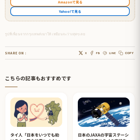
Amazonで見る
Yahoo!で見る
รูปที่เพื่อนจากกรุงเทพส่งมาให้ เหมือนจะว่างสุดๆเลย
SHARE ON :
X
FB
LINE
COPY
こちらの記事もおすすめです
タイ人「日本をいつでも助
日本のJAXAの宇宙ステーシ