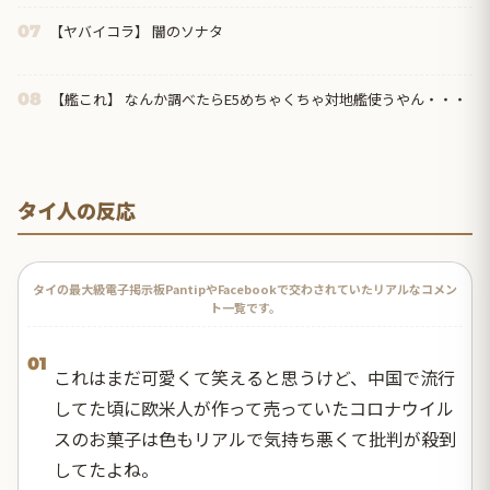
【ヤバイコラ】 闇のソナタ
07
【艦これ】 なんか調べたらE5めちゃくちゃ対地艦使うやん・・・
08
タイ人の反応
タイの最大級電子掲示板PantipやFacebookで交わされていたリアルなコメン
ト一覧です。
01
これはまだ可愛くて笑えると思うけど、中国で流行
してた頃に欧米人が作って売っていたコロナウイル
スのお菓子は色もリアルで気持ち悪くて批判が殺到
してたよね。