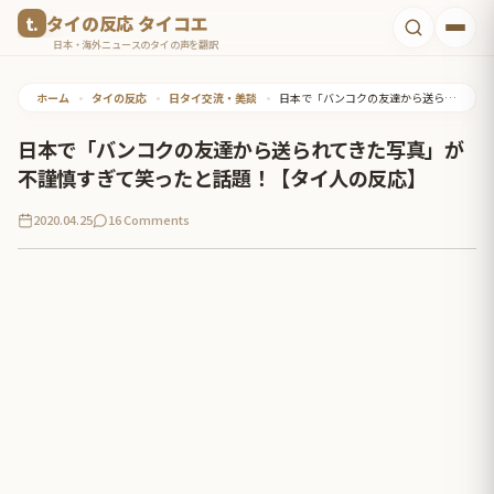
コ
タイの反応 タイコエ
ン
日本・海外ニュースのタイの声を翻訳
テ
ホーム
•
タイの反応
•
日タイ交流・美談
•
日本で「バンコクの友達から送られてきた写真」が不謹慎すぎて笑ったと話題！【タイ人の反応】
ン
ツ
日本で「バンコクの友達から送られてきた写真」が
へ
不謹慎すぎて笑ったと話題！【タイ人の反応】
ス
2020.04.25
16 Comments
キ
ッ
プ