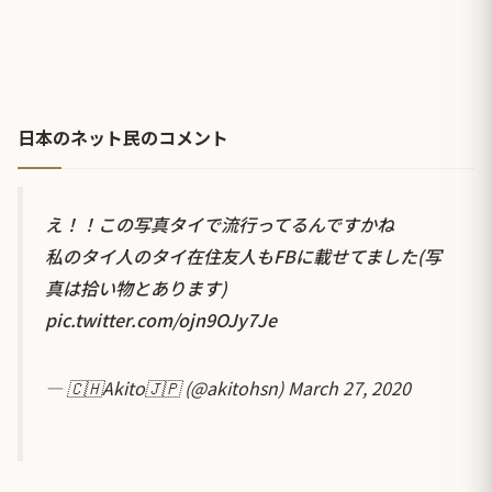
日本のネット民のコメント
え！！この写真タイで流行ってるんですかね
私のタイ人のタイ在住友人もFBに載せてました(写
真は拾い物とあります)
pic.twitter.com/ojn9OJy7Je
— 🇨🇭Akito🇯🇵 (@akitohsn)
March 27, 2020