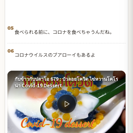
05
食べられる前に、コロナを食べちゃうんだね。
06
コロナウイルスのブアローイもあるよ
กับข้าวกับปลาโอ 679 : บัวลอยโควิด ไข่หวานโคโร
น่า Covid-19 Dessert