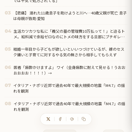
では平気で処方されてる」
【悲痛】 溺れた11歳息子を助けようと川へ…40歳父親が死亡 息子
03
は母親が救助 愛知
生活カツカツな私に「義父の墓の管理費10万払って！」と迫るト
04
メ。給料減で余裕ゼロなのにトメの味方をする旦那にブチギレ寸
前←自分で管理できないなら墓じまいしてくれ
結婚一年目から子どもが欲しいといいつづけているが、嫁のセス
05
ク嫌いと子育てに対するやる気の無さから相手してもらえず
医者「麻酔かけますよ」 ワイ（全身麻酔に耐えて見せる！うおお
06
おおおお！！！！）→
イタリア・ナポリ近郊で過去40年で最大規模の地震「M4.7」の揺
07
れを観測
イタリア・ナポリ近郊で過去40年で最大規模の地震「M4.7」の揺
08
れを観測