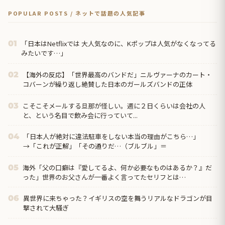
POPULAR POSTS / ネットで話題の人気記事
「日本はNetflixでは 大人気なのに、Kポップは人気がなくなってる
01
みたいです…」
【海外の反応】「世界最高のバンドだ」ニルヴァーナのカート・
02
コバーンが繰り返し絶賛した日本のガールズバンドの正体
こそこそメールする旦那が怪しい。週に２日くらいは会社の人
03
と、という名目で飲み会に行っていて...
「日本人が絶対に違法駐車をしない本当の理由がこちら…」
04
→「これが正解」「その通りだ…（ブルブル」＝
海外「父の口癖は『愛してるよ、何か必要なものはあるか？』だ
05
った」世界のお父さんが一番よく言ってたセリフとは…
異世界に来ちゃった？イギリスの空を舞うリアルなドラゴンが目
06
撃されて大騒ぎ