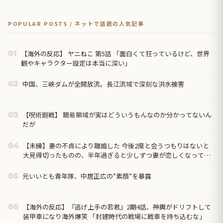
POPULAR POSTS / ネットで話題の人気記事
【海外の反応】 ヤニねこ 第5話 「面白くて狂っているけど、世界
01
観やキャラクター設定は本当に深い」
中国、三峡ダムが全開放流。長江流域で深刻な洪水被害
02
【呪術廻戦】 簡易領域が実はどういうもんなのか分かってないん
03
だが
【未練】妻の不貞により離婚した 今後2度と会うつもりはないと
04
大見得切ったものの、半年過ぎると少しずつ妻が恋しくなってい
った → 結局、月1の子供面会日の後に…
元いいとも青年隊、中居正広の”素顔”を暴露
05
【海外の反応】『逃げ上手の若君』2期4話、神輿がドリフトして
06
装甲車になり海外爆笑 「封建時代の戦場に戦車を持ち込むな」