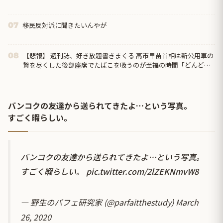
移民反対派に聞きたいんやが
07
【悲報】 週刊誌、好き放題書きまくる 高市早苗首相は新公用車の
08
贅を尽くした後部座席でたばこを吸うのが至福の時間「どんどん
延びる乗車時間」
バンコクの友達から送られてきたよ…という写真。
すごく暇らしい。
バンコクの友達から送られてきたよ…という写真。
すごく暇らしい。
pic.twitter.com/2lZEKNmvW8
— 野生のパフェ研究家 (@parfaitthestudy)
March
26, 2020