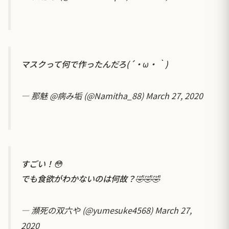
マスクって何で作ったんだろ(´・ω・｀)
— 那魅 @病み垢 (@Namitha_88)
March 27, 2020
すごい！😳
でも食欲がわかないのは何故？🤣🤣🤣
— 瀕死の双六や (@yumesuke4568)
March 27,
2020