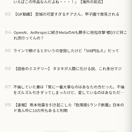
いえばこの作品なんだよね・・・！」【海外の反応】
【GIF動画】 宮城の可愛すぎるチアさん、甲子園で発見される
03
OpenAI、Anthropicに続きMetaのAIも勝手に他社攻撃 嘘ξけど何こ
04
れ流行ってんの？
ラインで稼げるとかいうの登録したけど「500円払え」だって
05
【田舎のミステリー】 タヌキが人間に化ける説、これ多分マジ
06
不倫していた妻は「常に一番大事なのはあなたの方だった。不倫
07
をズルズル引きずってしまったけど、愛しているのはあなただ
け」と。これで「じゃあ仕方ないよね！」ってなるか！どアホ
【速報】 熊本地震を引き起こした『危険度Sランク断層』日本の
08
ド真ん中に10カ所もあると判明