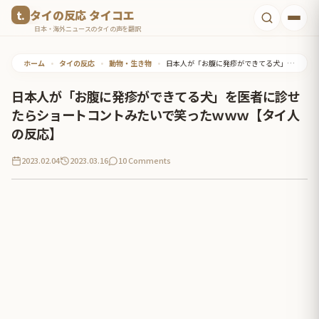
コ
タイの反応 タイコエ
ン
日本・海外ニュースのタイの声を翻訳
テ
ホーム
•
タイの反応
•
動物・生き物
•
日本人が「お腹に発疹ができてる犬」を医者に診せたらショートコントみたいで笑ったｗｗｗ【タイ人の反応】
ン
ツ
日本人が「お腹に発疹ができてる犬」を医者に診せ
へ
たらショートコントみたいで笑ったｗｗｗ【タイ人
ス
の反応】
キ
2023.02.04
2023.03.16
10 Comments
ッ
プ