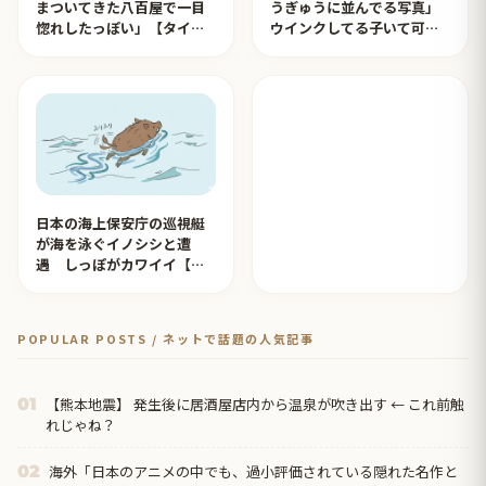
まついてきた八百屋で一目
うぎゅうに並んでる写真」
惚れしたっぽい」【タイ人
ウインクしてる子いて可愛
の反応】
すぎる！【タイ人の反応】
日本の海上保安庁の巡視艇
が海を泳ぐイノシシと遭
遇 しっぽがカワイイ【タ
イ人の反応】
POPULAR POSTS / ネットで話題の人気記事
【熊本地震】 発生後に居酒屋店内から温泉が吹き出す ← これ前触
01
れじゃね？
海外「日本のアニメの中でも、過小評価されている隠れた名作と
02