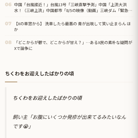
中国「台風接近！」台風13号「三峡直撃予測」中国「上流大洪
06
水！（三峡上流」中国都市「8/5の映像（動画」三峡ダム「緊急放
流（決壊危機」中国「下流大水害（震え声」→
【Xの車窓から】 洗車したら最悪の 青が出現して笑い止まらん ほ
07
か
「どこからが鬱で、どこからが甘え？」…あるX民の素朴な疑問が
08
Xで論争に
ちくわをお迎えしたばかりの頃
ちくわをお迎えしたばかりの頃
飼い主「お腹にいくつか発疹が出来てるみたいなん
です😭」