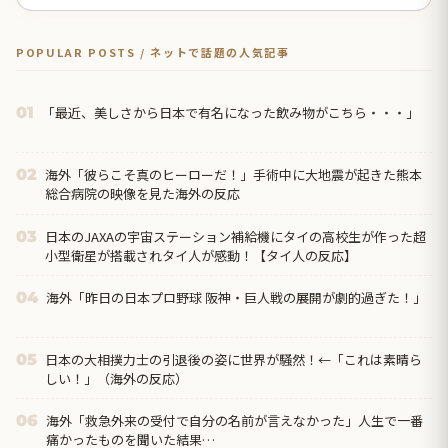
POPULAR POSTS / ネットで話題の人気記事
「最近、美しさから日本で有名になった飲み物がこちら・・・」
01
海外「彼らこそ真のヒーローだ！」手術中に大地震が起きた熊本
02
総合病院の映像を見た海外の反応
日本のJAXAの宇宙ステーション補給機にタイの高校生が作った超
03
小型衛星が搭載されタイ人が感動！【タイ人の反応】
海外「昨日の日本プロ野球 阪神・巨人戦の展開が劇的過ぎた！」
04
日本の大相撲力士の引退後の姿に世界が騒然！←「これは素晴ら
05
しい！」（海外の反応）
海外「救急外来の受付で自分の名前が言えなかった」人生で一番
06
痛かったものを聞いた結果…