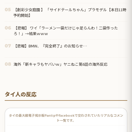
だった」
【創彩少女庭園 】 「サイドテールちゃん」プラモデル【本日11時
05
予約開始】
【悲報】 ワイ「ラーメン一袋だけじゃ足らんわ！二袋作った
06
ろ！」→結果ｗｗｗ
【悲報】BMW、『完全終了』のお知らせ…
07
海外「新キャラもヤバいｗ」ヤニねこ第6話の海外反応
08
タイ人の反応
タイの最大級電子掲示板PantipやFacebookで交わされていたリアルなコメン
ト一覧です。