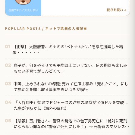
【タイ人の反応】
続きを読む
POPULAR POSTS / ネットで話題の人気記事
【衝撃】 大阪府警、ミナミの“ベトナムビル”を家宅捜索した結
01
果・・・・・・
息子が、何をやらせても平均以上にいけない。何の期待も楽しみ
02
もない子育てがしんどくて...
中国、止められないEV製造 売れず在庫山積み「売れたこと」にし
03
て補助金を騙し取る事案を思いつきが横行
『大谷翔平』効果でドジャースの昨年の収益が10億ドルを突破し
04
た事が明らかに（海外の反応）
【悲報】玉川徹さん、警官の発泡での包丁男死亡に「絶対に死刑
05
にならない罪なのに警察が死刑にした！」 → 元警官のマジレスが
コチラ → ………