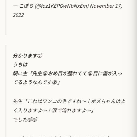
— こぽち (@foz1KEPGwNbNxEm)
November 17,
2022
分かります🤣
うちは
飼い主「先生😭おめ目が腫れてて😭目に傷が入っ
てるようなんです😭」
先生「これはワンコの毛ですね～！ポメちゃんはよ
く入りますよ～！涙で流れますよ～」
でした🤣🤣