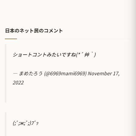
日本のネット民のコメント
ショートコントみたいですね(*´ 艸｀)
— まめたろう (@6969mami6969)
November 17,
2022
(;ﾟ;ж;ﾟ;)ﾌﾞｯ