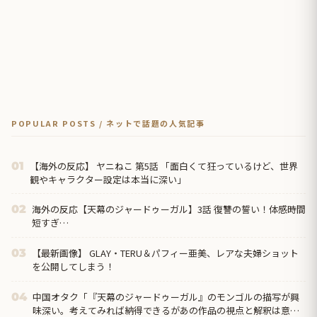
POPULAR POSTS / ネットで話題の人気記事
【海外の反応】 ヤニねこ 第5話 「面白くて狂っているけど、世界
01
観やキャラクター設定は本当に深い」
海外の反応【天幕のジャードゥーガル】3話 復讐の誓い！体感時間
02
短すぎ…
【最新画像】 GLAY・TERU＆パフィー亜美、レアな夫婦ショット
03
を公開してしまう！
中国オタク「『天幕のジャードゥーガル』のモンゴルの描写が興
04
味深い。考えてみれば納得できるがあの作品の視点と解釈は意外