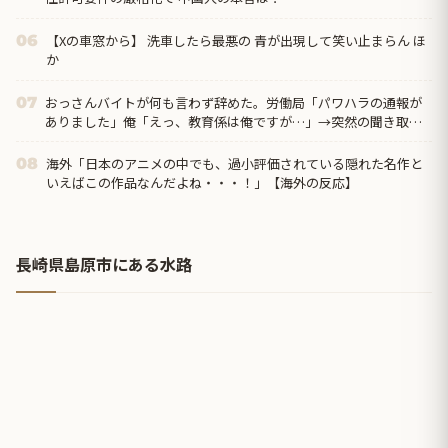
【Xの車窓から】 洗車したら最悪の 青が出現して笑い止まらん ほ
06
か
おっさんバイトが何も言わず辞めた。労働局「パワハラの通報が
07
ありました」俺「えっ、教育係は俺ですが…」→突然の聞き取り
調査が始まり…
海外「日本のアニメの中でも、過小評価されている隠れた名作と
08
いえばこの作品なんだよね・・・！」【海外の反応】
長崎県島原市にある水路