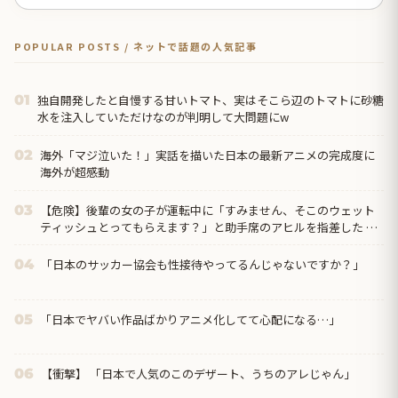
POPULAR POSTS / ネットで話題の人気記事
独自開発したと自慢する甘いトマト、実はそこら辺のトマトに砂糖
01
水を注入していただけなのが判明して大問題にw
海外「マジ泣いた！」実話を描いた日本の最新アニメの完成度に
02
海外が超感動
【危険】後輩の女の子が運転中に「すみません、そこのウェット
03
ティッシュとってもらえます？」と助手席のアヒルを指差した →
俺が一枚渡すとおもむろにハンドルを拭き出し…
「日本のサッカー協会も性接待やってるんじゃないですか？」
04
「日本でヤバい作品ばかりアニメ化してて心配になる…」
05
【衝撃】 「日本で人気のこのデザート、うちのアレじゃん」
06