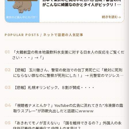
がこんなに綺麗なのかとタイ人がビックリ！
【タイ人の反応】
続きを読む
POPULAR POSTS / ネットで話題の人気記事
「大韓航空の熊本地震飲料水支援に対する日本人の反応をご覧くだ
01
さい・・・」→「」
【悲報】 玉川徹さん、警官の発泡での包丁男死亡に「絶対に死刑
02
にならない罪なのに警察が死刑にした！」 → 元警官のマジレスが
コチラ → ………
【悲報】札幌オリンピック、８割が賛成・・・・
03
「視聴者ナメとんか？」YouTubeの広告に流れてきた“冷凍庫の霜
04
取りスプレー”が詐欺丸出しだと話題にｗｗｗｗ
「あきれてモノが言えない」「国を維持できるの？」外国人の永
05
住許可要件の厳格化で 中国人の本音は？