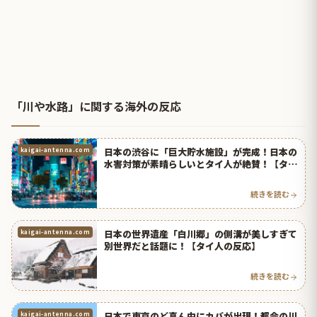
「川や水路」に関する海外の反応
日本の渋谷に「巨大貯水施設」が完成！日本の
kaigai-antenna.com
水害対策が素晴らしいとタイ人が絶賛！【タイ
人の反応】
続きを読む
日本の世界遺産「白川郷」の側溝が美しすぎて
kaigai-antenna.com
別世界だと話題に！【タイ人の反応】
続きを読む
日本で東京のど真ん中にカバが出現！都会の川
kaigai-antenna.com