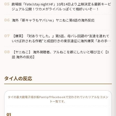
劇場版「Fate/stay night HF」10月14日より上映決定＆最新キービ
05
ジュアル公開！ワカメがライバルっぽくて格好いいぞ―！
海外「新キャラもヤバいｗ」ヤニねこ第6話の海外反応
06
【爆笑】『対ありでした。』第5話、母バレ回避の“友達を連れて
07
いけば許される作戦”と成田行きの東京遠征に海外爆笑「あの手
口、いまだにパッチが当たってないの最高だろ」
【ヤニねこ】 海外視聴者、アルねこを嫁にしたいと咽び泣く【3
08
話 海外の反応】
タイ人の反応
タイの最大級電子掲示板PantipやFacebookで交わされていたリアルなコメン
ト一覧です。
01