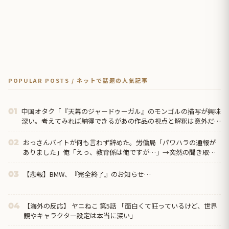
POPULAR POSTS / ネットで話題の人気記事
中国オタク「『天幕のジャードゥーガル』のモンゴルの描写が興味
01
深い。考えてみれば納得できるがあの作品の視点と解釈は意外だっ
た」
おっさんバイトが何も言わず辞めた。労働局「パワハラの通報が
02
ありました」俺「えっ、教育係は俺ですが…」→突然の聞き取り
調査が始まり…
【悲報】BMW、『完全終了』のお知らせ…
03
【海外の反応】 ヤニねこ 第5話 「面白くて狂っているけど、世界
04
観やキャラクター設定は本当に深い」