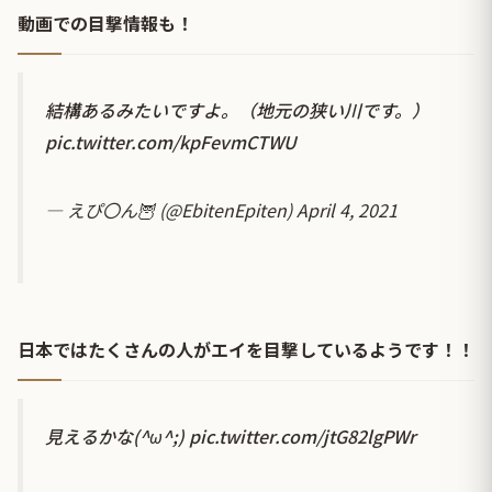
動画での目撃情報も！
結構あるみたいですよ。（地元の狭い川です。）
pic.twitter.com/kpFevmCTWU
— えぴ〇ん🦉 (@EbitenEpiten)
April 4, 2021
日本ではたくさんの人がエイを目撃しているようです！！
見えるかな(^ω^;)
pic.twitter.com/jtG82lgPWr