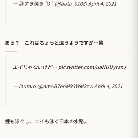
— 豚すき焼き´Ꙫ` (@buta_0108)
April 4, 2021
あら？ これはちょっと違うようですが…笑
エイじゃないけど…
pic.twitter.com/uaNUUyrznJ
— inutaro (@amAB7enM93WM2zV)
April 4, 2021
鯉も泳ぐし、エイも泳ぐ日本の水路。