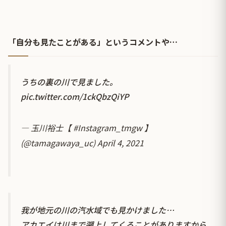
「自分も見たことがある」というコメントや…
うちの裏の川で見ました。
pic.twitter.com/1ckQbzQiYP
— 玉川裕士【 #Instagram_tmgw 】
(@tamagawaya_uc)
April 4, 2021
我が地元の川の汽水域でも見かけました…
アカエイは川まで遡上してくることがありますから