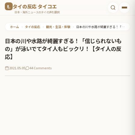
コ
タイの反応 タイコエ
ン
日本・海外ニュースのタイの声を翻訳
テ
ホーム
•
タイの反応
•
観光・生活・体験
•
日本の川や水路が綺麗すぎる！「信じられないもの」が泳いでてタイ人もビックリ！【タイ人の反応】
ン
ツ
日本の川や水路が綺麗すぎる！「信じられないも
へ
の」が泳いでてタイ人もビックリ！【タイ人の反
ス
応】
キ
2021.05.05
44 Comments
ッ
プ