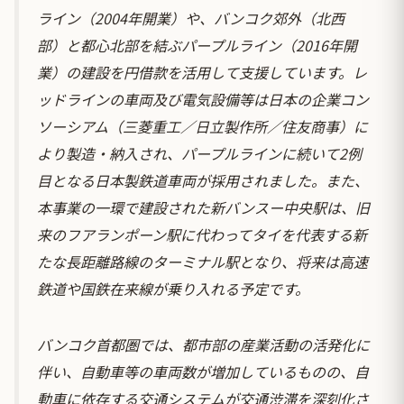
ライン（2004年開業）や、バンコク郊外（北西
部）と都心北部を結ぶパープルライン（2016年開
業）の建設を円借款を活用して支援しています。レ
ッドラインの車両及び電気設備等は日本の企業コン
ソーシアム（三菱重工／日立製作所／住友商事）に
より製造・納入され、パープルラインに続いて2例
目となる日本製鉄道車両が採用されました。また、
本事業の一環で建設された新バンスー中央駅は、旧
来のフアランポーン駅に代わってタイを代表する新
たな長距離路線のターミナル駅となり、将来は高速
鉄道や国鉄在来線が乗り入れる予定です。
バンコク首都圏では、都市部の産業活動の活発化に
伴い、自動車等の車両数が増加しているものの、自
動車に依存する交通システムが交通渋滞を深刻化さ