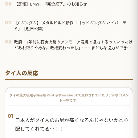
【悲報】BMW、『完全終了』のお知らせ…
06
【Gガンダム】 メタルビルド新作「ゴッドガンダム ハイパーモー
07
ド」【近日公開】
政府「3年前に石炭火発のアンモニア混焼で協力するっていったけ
08
どあれ取りやめな。政権変わったし」…… まともな協力ができな
い理由、これなんですよね
タイ人の反応
タイの最大級電子掲示板PantipやFacebookで交わされていたリアルなコメン
ト一覧です。
01
日本人がタイ人のお尻が痛くなるんじゃないかと心
配してくれてる…！！