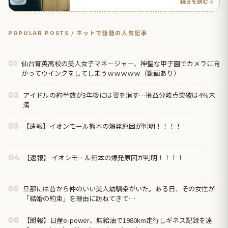
続きを読む
POPULAR POSTS / ネットで話題の人気記事
仙台育英高校の美人女子マネージャー、神聖な甲子園でカメラに向
01
かってウインクをしてしまうｗｗｗｗｗ（動画あり）
アイドルの約半数が3年後には姿を消す…損益分岐点突破は4％未
02
満
【速報】イオンモール熊本の爆発原因が判明！！！！
03
【速報】 イオンモール熊本の爆発原因が判明！！！！
04
旦那には昔から仲のいい美人幼馴染がいた。ある日、その女性が
05
「結婚の約束」を理由に訪ねてきて…
【朗報】日産e-power、無給油で1980km走行しギネス記録を達
06