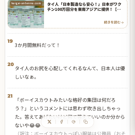
タイ人「日本製造なら安心！」日本がワク
kaigai-antenna.com
チン100万回分を東南アジアに提供！【タ
イ人の反応】
続きを読む
19
3か月間無料だって！
20
タイ人のお尻を心配してくれるなんて、日本人は優
しいなぁ。
21
「ボーイスカウトみたいな格好の集団は何だろ
う？」というコメントには思わず吹き出しちゃっ
た。答えてあげたいけど何て答えていいのか分から
ないや😂😂
（訳注：ボーイスカウトっぽい服装は公務員（おそ