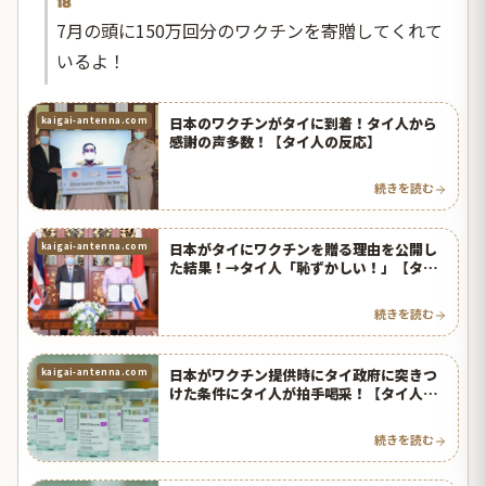
18
7月の頭に150万回分のワクチンを寄贈してくれて
いるよ！
日本のワクチンがタイに到着！タイ人から
kaigai-antenna.com
感謝の声多数！【タイ人の反応】
続きを読む
日本がタイにワクチンを贈る理由を公開し
kaigai-antenna.com
た結果！→タイ人「恥ずかしい！」【タイ
人の反応】
続きを読む
日本がワクチン提供時にタイ政府に突きつ
kaigai-antenna.com
けた条件にタイ人が拍手喝采！【タイ人の
反応】
続きを読む