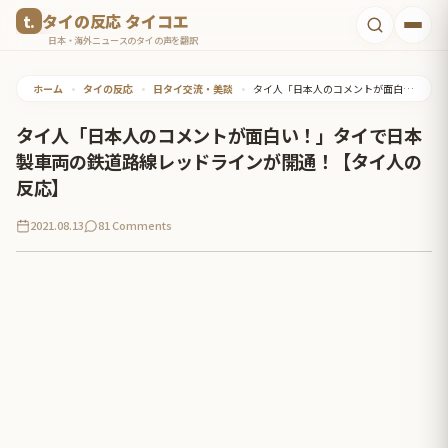
コ
タイの反応 タイコエ
ン
日本・海外ニュースのタイの声を翻訳
テ
ホーム
•
タイの反応
•
日タイ交流・美談
•
タイ人「日本人のコメントが面白い！」タイで日本製車両の鉄道路線レッドラインが開通！【タイ人の反応】
ン
ツ
タイ人「日本人のコメントが面白い！」タイで日本
へ
製車両の鉄道路線レッドラインが開通！【タイ人の
ス
反応】
キ
2021.08.13
81 Comments
ッ
プ