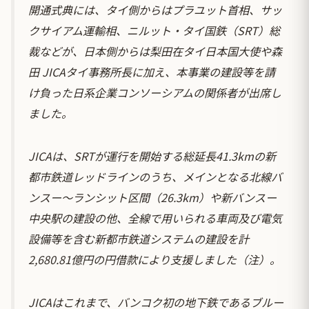
開通式典には、タイ側からはプラユット首相、サッ
クサイアム運輸相、ニルット・タイ国鉄（SRT）総
裁などが、日本側からは梨田在タイ日本国大使や森
田 JICAタイ事務所長に加え、本事業の建設等を請
け負った日系企業コンソーシアムの関係者が出席し
ました。
JICAは、SRTが運行を開始する総延長41.3kmの新
都市鉄道レッドラインのうち、メインとなる北線バ
ンスー～ランシット区間（26.3km）や新バンスー
中央駅の建設の他、全線で用いられる車両及び電気
設備等を含む新都市鉄道システムの建設を計
2,680.81億円の円借款により支援しました（注）。
JICAはこれまで、バンコク初の地下鉄であるブルー