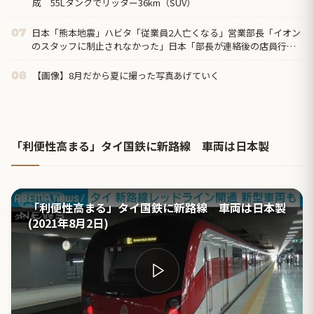
成 55Lタンクでリッター36km（SUV）
日本「熊本地震」ハビタ「従業員2人亡くなる」営業部長「イオン
07
のスタッフに制止されなかった」日本「部長が連絡後の店員行動
を証言（謎」イオン「再入館可能の事実ない」→
【画像】8月だから夏に撮った写真あげていく
08
「利便性高まる」タイ国鉄に新路線 車両は日本製
「利便性高まる」タイ国鉄に新路線 車両は日本製
(2021年8月2日)