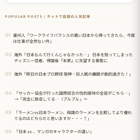
POPULAR POSTS / ネットで話題の人気記事
豪州人「ワークライフバランスの悪い日本から帰ってきたら、今度
01
は仕事が全然ない件」
海外「日本なんて行くんじゃなかった…」 日本を知ってしまった
02
ディズニー信者、帰国後『本家』に失望する事態に
海外「昨日の日本プロ野球 阪神・巨人戦の展開が劇的過ぎた！」
03
「サッカー協会が行った国際試合の性的接待の全容がこちら…」
04
→「完全に買収してる…（ブルブル」＝
「ラーメンvs日本ラーメン、両国のラーメンを比較してより優れ
05
てるのはどちらだと思いますか・・・？」
「日本 vs 、マンガのキャラクターの違い」
06