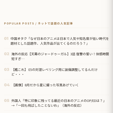
POPULAR POSTS / ネットで話題の人気記事
中国オタク「なぜ日本のアニメは日本で人気や知名度が低い時代を
01
題材とした話題作、人気作品が出てくるのだろう？」
海外の反応【天幕のジャードゥーガル】3話 復讐の誓い！体感時間
02
短すぎ…
【艦これ】 E5の対潜レベリング用に装備調整してるんだけ
03
ど・・・
【画像】8月だから夏に撮った写真あげていく
04
外国人「特に印象に残ってる最近の日本のアニメのOP/EDは？」
05
→「一回も飛ばしたことないわ」（海外の反応）