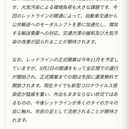
せ、大気汚染による環境負荷も大きな課題です。今
回のレッドラインの開通によって、自動車交通から
公共輸送へのモーダルシフトを更に加速化し、増加
する輸送需要への対応、交通渋滞の緩和及び大気汚
染の改善が図られることが期待されます。
なお、レッドラインの正式開業は今年11月を予定し
ていますが、8月2日の開通をもって全区間での運行
が開始され、正式開業までの間は市民に運賃無料で
開放されます。現在タイでも新型コロナウイルス感
染症が猛威を奮い、外出もままならない状況ではあ
るものの、今後レッドラインが多くのタイの方々の
目に触れ、市民の足として活用されることが期待さ
れます。