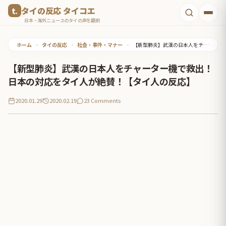
コ
タイの反応 タイコエ
ン
日本・海外ニュースのタイの声を翻訳
テ
ホーム
•
タイの反応
•
社会・事件・マナー
•
【新型肺炎】武漢の日本人をチャーター機で救出！日本の対応をタイ人が絶賛！【タイ人の反応】
ン
ツ
【新型肺炎】武漢の日本人をチャーター機で救出！
へ
日本の対応をタイ人が絶賛！【タイ人の反応】
ス
2020.01.29
2020.02.19
23 Comments
キ
ッ
プ