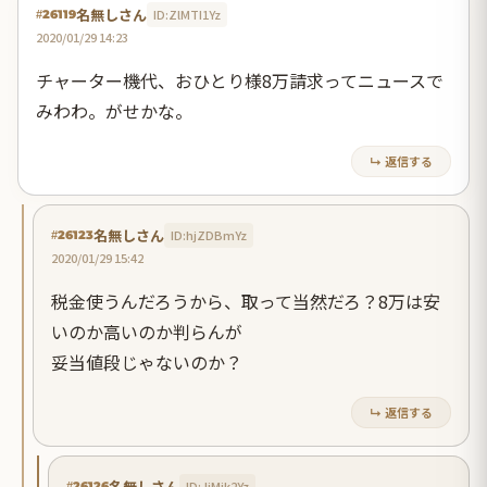
名無しさん
ID:ZlMTI1Yz
#26119
2020/01/29 14:23
チャーター機代、おひとり様8万請求ってニュースで
みわわ。がせかな。
↳ 返信する
名無しさん
ID:hjZDBmYz
#26123
2020/01/29 15:42
税金使うんだろうから、取って当然だろ？8万は安
いのか高いのか判らんが
妥当値段じゃないのか？
↳ 返信する
名無しさん
ID:JjMjk2Yz
#26126