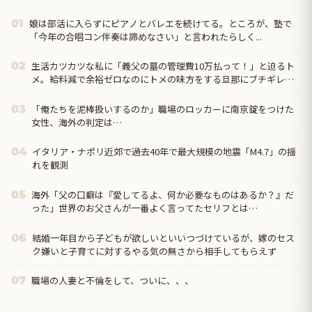
娘は部活に入らずにピアノとバレエを続けてる。ところが、塾で
01
「今年の合唱コン伴奏は諦めなさい」と言われたらしく...
生活カツカツな私に「義父の墓の管理費10万払って！」と迫るト
02
メ。給料減で余裕ゼロなのにトメの味方をする旦那にブチギレ寸
前←自分で管理できないなら墓じまいしてくれ
「俺たちを泥棒扱いするのか」職場のロッカーに南京錠をつけた
03
女性、海外の判定は…
イタリア・ナポリ近郊で過去40年で最大規模の地震「M4.7」の揺
04
れを観測
海外「父の口癖は『愛してるよ、何か必要なものはあるか？』だ
05
った」世界のお父さんが一番よく言ってたセリフとは…
結婚一年目から子どもが欲しいといいつづけているが、嫁のセス
06
ク嫌いと子育てに対するやる気の無さから相手してもらえず
職場の人妻と不倫をして、ついに、、、
07