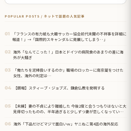
POPULAR POSTS / ネットで話題の人気記事
「フランスの有力紙も大韓サッカー協会前代未聞の不祥事を詳細に
01
報道！」→「国際的スキャンダルに発展してしまう‥」
海外「なんてこった！」日本とドイツの病院食のあまりの差に海
02
外が大騒ぎ
「俺たちを泥棒扱いするのか」職場のロッカーに南京錠をつけた
03
女性、海外の判定は…
【朗報】スティーブ・ジョブズ、鎌倉仏教を発明する
04
【未練】妻の不貞により離婚した 今後2度と会うつもりはないと大
05
見得切ったものの、半年過ぎると少しずつ妻が恋しくなっていっ
た → 結局、月1の子供面会日の後に…
海外「下品だけどマジで面白いｗ」ヤニねこ第4話の海外反応
06