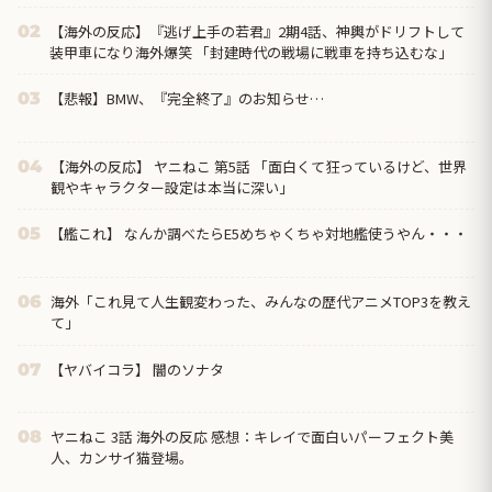
【海外の反応】『逃げ上手の若君』2期4話、神輿がドリフトして
02
装甲車になり海外爆笑 「封建時代の戦場に戦車を持ち込むな」
【悲報】BMW、『完全終了』のお知らせ…
03
【海外の反応】 ヤニねこ 第5話 「面白くて狂っているけど、世界
04
観やキャラクター設定は本当に深い」
【艦これ】 なんか調べたらE5めちゃくちゃ対地艦使うやん・・・
05
海外「これ見て人生観変わった、みんなの歴代アニメTOP3を教え
06
て」
【ヤバイコラ】 闇のソナタ
07
ヤニねこ 3話 海外の反応 感想：キレイで面白いパーフェクト美
08
人、カンサイ猫登場。