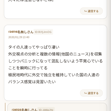
↳ 返信する
名無しさん
ID:RiYjJmOG
#26116
2020/01/29 13:40
タイの人達ってやっぱり凄い
外交視点の分析と複数の情報(他国のニュース)を収集
しつつパニックになって混乱しないよう平常心でいる
ことを瞬時に行ってる
植民地時代に外交で独立を維持していた国の人達の
バランス感覚は見習いたい
↳ 返信する
名無しさん
ID:JjMjk2Yz
#26125