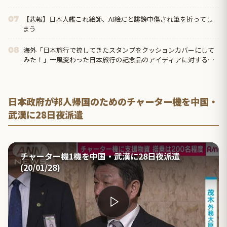
【悲報】日本人艦これ絵師、AI絵だと誹謗中傷され筆を折ってし
07
まう
海外「日本旅行で捺してきたスタンプをクッションカバーにして
08
みた！」一風変わった日本旅行の記念品のアイディアに対する海
外の反応
日本政府が邦人帰国のためのチャーター機を中国・
武漢に28日夜派遣
チャーター機1機を中国・武漢に28日夜派遣
(20/01/28)