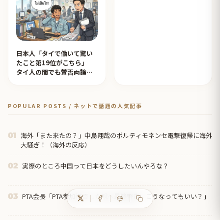
日本人「タイで働いて驚い
たこと第19位がこちら」
タイ人の間でも賛否両論
【タイ人の反応】
POPULAR POSTS / ネットで話題の人気記事
海外「また来たの？」中島翔哉のポルティモネンセ電撃復帰に海外
01
大騒ぎ！（海外の反応）
実際のところ中国って日本をどうしたいんやろな？
02
PTA会長「PTA参加拒否した親へ最終警告。こうなってもいい？」
03