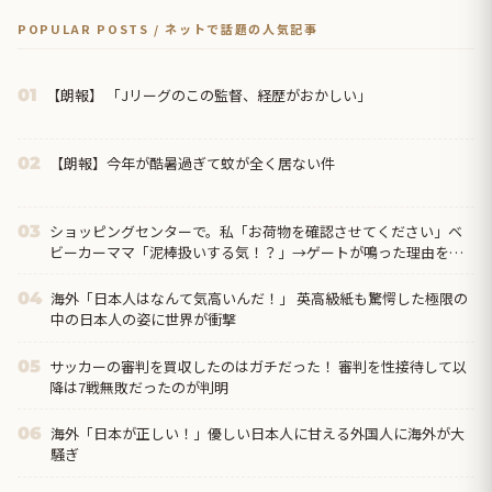
POPULAR POSTS / ネットで話題の人気記事
【朗報】 「Jリーグのこの監督、経歴がおかしい」
01
【朗報】今年が酷暑過ぎて蚊が全く居ない件
02
ショッピングセンターで。私「お荷物を確認させてください」ベ
03
ビーカーママ「泥棒扱いする気！？」→ゲートが鳴った理由を調
べた結果…
海外「日本人はなんて気高いんだ！」 英高級紙も驚愕した極限の
04
中の日本人の姿に世界が衝撃
サッカーの審判を買収したのはガチだった！ 審判を性接待して以
05
降は7戦無敗だったのが判明
海外「日本が正しい！」優しい日本人に甘える外国人に海外が大
06
騒ぎ