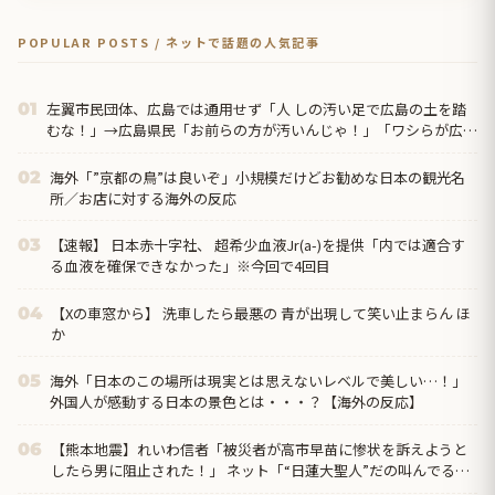
POPULAR POSTS / ネットで話題の人気記事
左翼市民団体、広島では通用せず「人 しの汚い足で広島の土を踏
01
むな！」→広島県民「お前らの方が汚いんじゃ！」「ワシらが広島
県民じゃ」
海外「”京都の鳥”は良いぞ」小規模だけどお勧めな日本の観光名
02
所／お店に対する海外の反応
【速報】 日本赤十字社、 超希少血液Jr(a-)を提供「内では適合す
03
る血液を確保できなかった」※今回で4回目
【Xの車窓から】 洗車したら最悪の 青が出現して笑い止まらん ほ
04
か
海外「日本のこの場所は現実とは思えないレベルで美しい…！」
05
外国人が感動する日本の景色とは・・・？【海外の反応】
【熊本地震】れいわ信者「被災者が高市早苗に惨状を訴えようと
06
したら男に阻止された！」 ネット「“日蓮大聖人”だの叫んでるカ
ルト信者を近づけないよう...