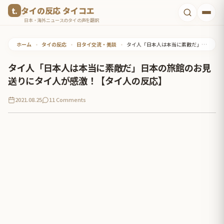
コ
タイの反応 タイコエ
ン
日本・海外ニュースのタイの声を翻訳
テ
ホーム
•
タイの反応
•
日タイ交流・美談
•
タイ人「日本人は本当に素敵だ」日本の旅館のお見送りにタイ人が感激！【タイ人の反応】
ン
ツ
タイ人「日本人は本当に素敵だ」日本の旅館のお見
へ
送りにタイ人が感激！【タイ人の反応】
ス
2021.08.25
11 Comments
キ
ッ
プ