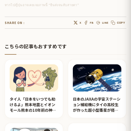
หากไปญี่ปุ่นอาจเคยเจอภาพนี้ “ยืนส่งจนลับสายตา”
SHARE ON :
X
FB
LINE
COPY
こちらの記事もおすすめです
タイ人「日本をいつでも助
日本のJAXAの宇宙ステーシ
けるよ」熊本地震とイオン
ョン補給機にタイの高校生
モール熊本の10年前の神対
が作った超小型衛星が搭載
応を見たタイ人の反応
されタイ人が感動！【タイ
人の反応】