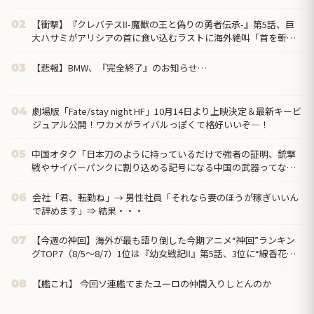
【衝撃】『クレバテスⅡ-魔獣の王と偽りの勇者伝承-』第5話、巨
02
大ハサミがアリシアの首に食い込むラストに海外絶叫「首を斬り
やがった！？」
【悲報】BMW、『完全終了』のお知らせ…
03
劇場版「Fate/stay night HF」10月14日より上映決定＆最新キービ
04
ジュアル公開！ワカメがライバルっぽくて格好いいぞ―！
中国オタク「日本刀のように持っているだけで強者の証明、銃撃
05
戦やサイバーパンクに割り込める記号になる中国の武器ってなん
だろう？」
会社「君、転勤ね」→ 男性社員「それなら妻のほうが稼ぎいいん
06
で辞めます」⇒ 結果・・・
【今週の神回】海外が最も語り倒した今期アニメ“神回”ランキン
07
グTOP7（8/5〜8/7）1位は『幼女戦記Ⅱ』第5話、3位に“線香花火
を吸う”ヤニねこ第6話
【艦これ】 今回ソ連艦てまたユーロの仲間入りしとんのか
08