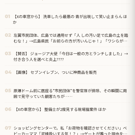
【Xの車窓から】 洗車したら最悪の 青が出現して笑い止まらん ほ
01
か
左翼市民団体、広島では通用せず「人 しの汚い足で広島の土を踏
02
むな！」→広島県民「お前らの方が汚いんじゃ！」「ワシらが広
島県民じゃ」
【賛否】 ジョージア大使「今日は一般の方とランチしました」→
03
付き合う人を選べと炎上????
【画像】 セブンイレブン、ついに神商品を販売
04
原爆ドーム前に居座る”市民団体”を警官隊が排除、その瞬間に周
05
囲で見守っていた観客たちが……
【Xの車窓から】 整備士が2度見する現場猫案件 ほか
06
ショッピングセンターで。私「お荷物を確認させてください」ベ
07
ビーカーママ「泥棒扱いする気！？」→ゲートが鳴った理由を調