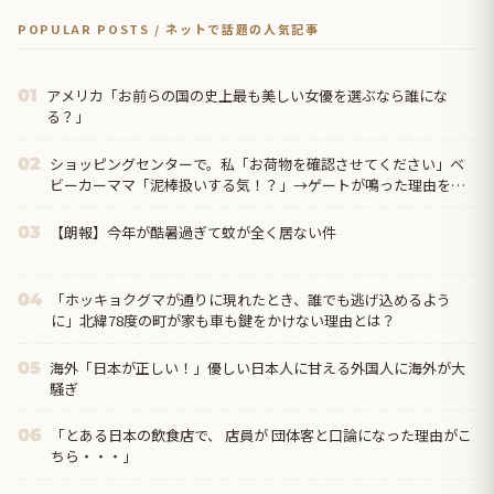
POPULAR POSTS / ネットで話題の人気記事
アメリカ「お前らの国の史上最も美しい女優を選ぶなら誰にな
01
る？」
ショッピングセンターで。私「お荷物を確認させてください」ベ
02
ビーカーママ「泥棒扱いする気！？」→ゲートが鳴った理由を調
べた結果…
【朗報】今年が酷暑過ぎて蚊が全く居ない件
03
「ホッキョクグマが通りに現れたとき、誰でも逃げ込めるよう
04
に」北緯78度の町が家も車も鍵をかけない理由とは？
海外「日本が正しい！」優しい日本人に甘える外国人に海外が大
05
騒ぎ
「とある日本の飲食店で、 店員が 団体客と口論になった理由がこ
06
ちら・・・」