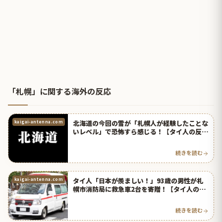
「札幌」に関する海外の反応
北海道の今回の雪が「札幌人が経験したことな
kaigai-antenna.com
いレベル」で恐怖すら感じる！【タイ人の反
応】
続きを読む
タイ人「日本が羨ましい！」93歳の男性が札
kaigai-antenna.com
幌市消防局に救急車2台を寄贈！【タイ人の反
応】
続きを読む