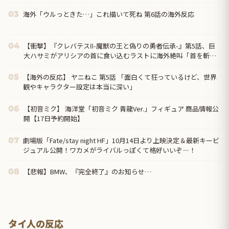
海外「ウルっときた…」これ描いて死ね 第6話の海外反応
03
【衝撃】『クレバテスⅡ-魔獣の王と偽りの勇者伝承-』第5話、巨
04
大ハサミがアリシアの首に食い込むラストに海外絶叫「首を斬り
やがった！？」
【海外の反応】 ヤニねこ 第5話 「面白くて狂っているけど、世界
05
観やキャラクター設定は本当に深い」
【初音ミク】 海洋堂「初音ミク 青龍Ver.」フィギュア 商品情報公
06
開【17日予約開始】
劇場版「Fate/stay night HF」10月14日より上映決定＆最新キービ
07
ジュアル公開！ワカメがライバルっぽくて格好いいぞ―！
【悲報】BMW、『完全終了』のお知らせ…
08
タイ人の反応