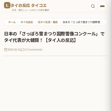
コ
タイの反応 タイコエ
ン
日本・海外ニュースのタイの声を翻訳
テ
ホーム
•
タイの反応
•
日タイ交流・美談
•
日本の「さっぽろ雪まつり国際雪像コンクール」でタイ代表が大健闘！【タイ人の反応】
ン
ツ
日本の「さっぽろ雪まつり国際雪像コンクール」で
へ
タイ代表が大健闘！【タイ人の反応】
ス
2025.03.01
17 Comments
キ
ッ
プ