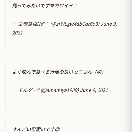
飼ってみたいです🧡カワイイ！
— 生理食塩Ns*･ﾟ (@zfWLgwXqbCqr6o3)
June 9,
2021
よく噛んで食べる行儀の良いカニさん（萌）
— モルダー®️ (@amamiya1989)
June 9, 2021
すんごい可愛いです😍