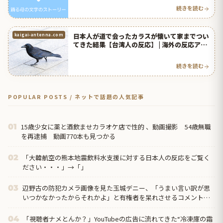
続きを読む
日本人が道で会ったカラスが懐いて家までつい
kaigai-antenna.com
てきた結果【台湾人の反応】 | 海外の反応アン
テナ
続きを読む
POPULAR POSTS / ネットで話題の人気記事
15歳少女に薬と酒飲ませカラオケ店で性的 、動画撮影 54歳無職
01
を再逮捕 動画770本も見つかる
「大韓航空の熊本地震飲料水支援に対する日本人の反応をご覧く
02
ださい・・・」→「」
辺野古の防犯カメラ画像を見た玉城デニー、「うまい言い訳が思
03
いつかなかったからそれかよ」と有権者を呆れさせるコメント
を……
「視聴者ナメとんか？」YouTubeの広告に流れてきた“冷凍庫の霜
04