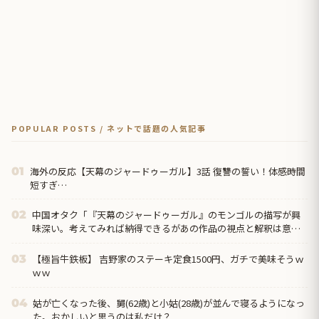
POPULAR POSTS / ネットで話題の人気記事
海外の反応【天幕のジャードゥーガル】3話 復讐の誓い！体感時間
01
短すぎ…
中国オタク「『天幕のジャードゥーガル』のモンゴルの描写が興
02
味深い。考えてみれば納得できるがあの作品の視点と解釈は意外
だった」
【極旨牛鉄板】 吉野家のステーキ定食1500円、ガチで美味そうｗ
03
ｗｗ
姑が亡くなった後、舅(62歳)と小姑(28歳)が並んで寝るようになっ
04
た。おかしいと思うのは私だけ？