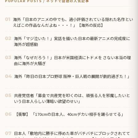
POPULAR POSTS / ネットで話題の人気記事
海外「日本のアニメの中でも、過小評価されている隠れた名作とい
01
えばこの作品なんだよね・・・！」【海外の反応】
海外「マジ泣いた！」実話を描いた日本の最新アニメの完成度に
02
海外が超感動
海外「なぜだろう！」日本が米国経済にトドメを さない本当の理
03
由に海外が大騒ぎ
海外「昨日の日本プロ野球 阪神・巨人戦の展開が劇的過ぎた！」
04
共産党信者「募金で共産党を叩くのは、頑張る人を邪魔したいと
05
いう日本人らしい薄暗い欲望のせい」
【衝撃】 「170cmの日本人、40cmデカい相手を踊らせてる」
06
日本人「敷地内に勝手に停めた車がバチバチにブロックされてて
07