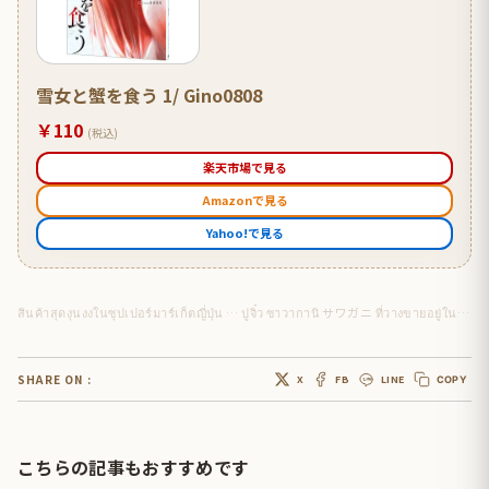
雪女と蟹を食う 1/ Gino0808
￥110
(税込)
楽天市場で見る
Amazonで見る
Yahoo!で見る
สินค้าสุดงุนงงในซุปเปอร์มาร์เก็ตญี่ปุ่น … ปูจิ๋ว ซาวากานิ サワガニ ที่วางขายอยู่ในมุมอาหารสด
SHARE ON :
X
FB
LINE
COPY
こちらの記事もおすすめです