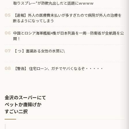
取りスプレー”が詐欺丸出しだと話題にｗｗｗｗ
【速報】外人の医療費未払いが多すぎたので病院が外人の治療を
05
断るようになってしまう
中国とロシア海軍艦艇4隻が日本列島を一周…防衛省が全航路を公
06
開！
【 つ 】面識ある女性の水筒に\
07
【警告】 住宅ローン、ガチでヤバくなるぞ・・・・・
08
金沢のスーパーにて
ペットか唐揚げか
すごい二択