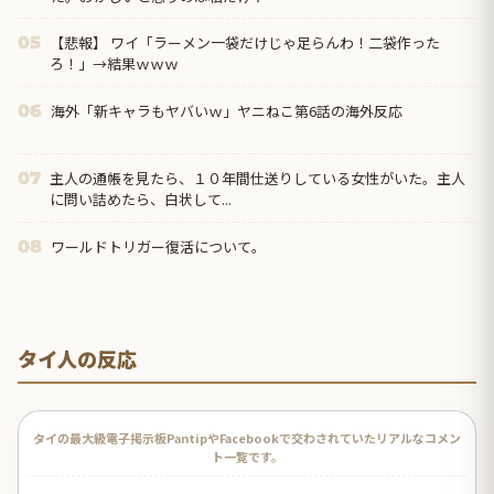
【悲報】 ワイ「ラーメン一袋だけじゃ足らんわ！二袋作った
05
ろ！」→結果ｗｗｗ
海外「新キャラもヤバいｗ」ヤニねこ第6話の海外反応
06
主人の通帳を見たら、１０年間仕送りしている女性がいた。主人
07
に問い詰めたら、白状して...
ワールドトリガー復活について。
08
タイ人の反応
タイの最大級電子掲示板PantipやFacebookで交わされていたリアルなコメン
ト一覧です。