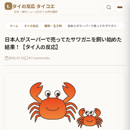
コ
タイの反応 タイコエ
ン
日本・海外ニュースのタイの声を翻訳
テ
ホーム
•
タイの反応
•
動物・生き物
•
日本人がスーパーで売ってたサワガニを飼い始めた結果！【タイ人の反応】
ン
ツ
日本人がスーパーで売ってたサワガニを飼い始めた
へ
結果！【タイ人の反応】
ス
2021.07.22
47 Comments
キ
ッ
プ