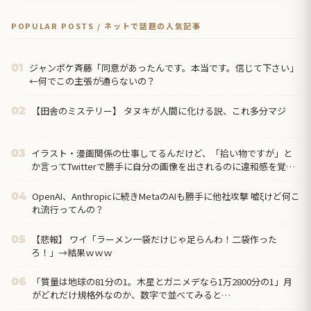
POPULAR POSTS / ネットで話題の人気記事
ジャンポケ斉藤「同意があったんです。本当です。信じて下さい」
01
←何でこの主張が通らないの？
【田舎のミステリー】 タヌキが人間に化ける説、これ多分マジ
02
イラスト・漫画関係の仕事してるんだけど、「拾い物ですが」と
03
か言ってTwitterで勝手に自分の画像を出されるのに違和感を覚え
る。。
OpenAI、Anthropicに続きMetaのAIも勝手に他社攻撃 嘘ξけど何こ
04
れ流行ってんの？
【悲報】 ワイ「ラーメン一袋だけじゃ足らんわ！二袋作った
05
ろ！」→結果ｗｗｗ
「質量は地球の81分の1。木星とガニメデなら1万2800分の1」月
06
がどれだけ規格外なのか、数字で並べてみると…