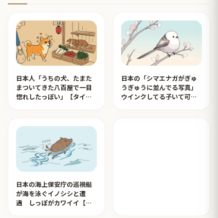
日本人「うちの犬、たまた
日本の「シマエナガがぎゅ
まついてきた八百屋で一目
うぎゅうに並んでる写真」
惚れしたっぽい」【タイ人
ウインクしてる子いて可愛
の反応】
すぎる！【タイ人の反応】
日本の海上保安庁の巡視艇
が海を泳ぐイノシシと遭
遇 しっぽがカワイイ【タ
イ人の反応】