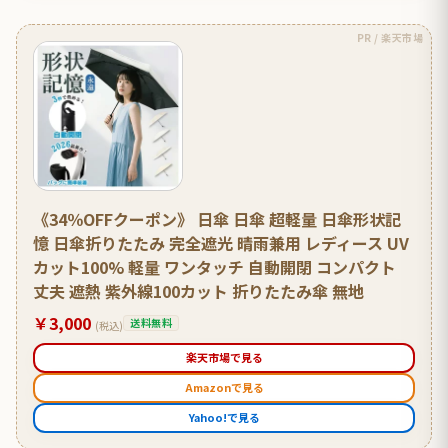
PR / 楽天市場
《34％OFFクーポン》 日傘 日傘 超軽量 日傘形状記
憶 日傘折りたたみ 完全遮光 晴雨兼用 レディース UV
カット100% 軽量 ワンタッチ 自動開閉 コンパクト
丈夫 遮熱 紫外線100カット 折りたたみ傘 無地
￥3,000
送料無料
(税込)
楽天市場で見る
Amazonで見る
Yahoo!で見る