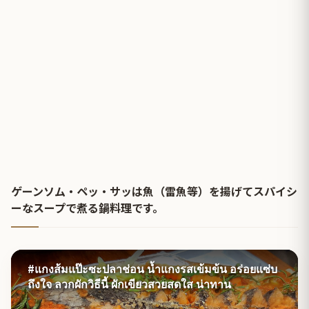
ゲーンソム・ペッ・サッは魚（雷魚等）を揚げてスパイシ
ーなスープで煮る鍋料理です。
#แกงส้มแป๊ะซะปลาช่อน น้ำแกงรสเข้มข้น อร่อยแซ่บ
ถึงใจ ลวกผักวิธีนี้ ผักเขียวสวยสดใส น่าทาน