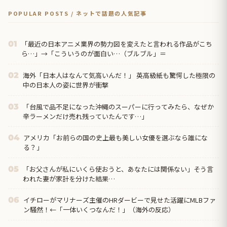
POPULAR POSTS / ネットで話題の人気記事
「最近の日本アニメ業界の勢力図を変えたと言われる作品がこち
01
ら…」→「こういうのが面白い…（ブルブル」＝
海外「日本人はなんて気高いんだ！」 英高級紙も驚愕した極限の
02
中の日本人の姿に世界が衝撃
「台風で品不足になった沖縄のスーパーに行ってみたら、なぜか
03
辛ラーメンだけ売れ残っていたんです…」
アメリカ「お前らの国の史上最も美しい女優を選ぶなら誰にな
04
る？」
「お父さんが私にいくら使おうと、あなたには関係ない」そう言
05
われた妻が家計を分けた結果…
イチローがマリナーズ主催のHRダービーで見せた活躍にMLBファ
06
ン騒然！←「一体いくつなんだ！」（海外の反応）