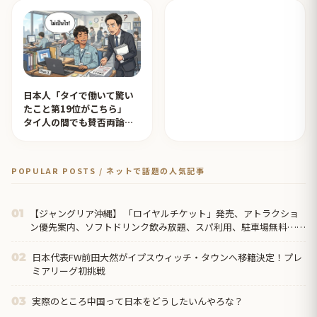
日本人「タイで働いて驚い
たこと第19位がこちら」
タイ人の間でも賛否両論
【タイ人の反応】
POPULAR POSTS / ネットで話題の人気記事
【ジャングリア沖縄】 「ロイヤルチケット」発売、アトラクショ
01
ン優先案内、ソフトドリンク飲み放題、スパ利用、駐車場無料…大
人29700円
日本代表FW前田大然がイプスウィッチ・タウンへ移籍決定！プレ
02
ミアリーグ初挑戦
実際のところ中国って日本をどうしたいんやろな？
03