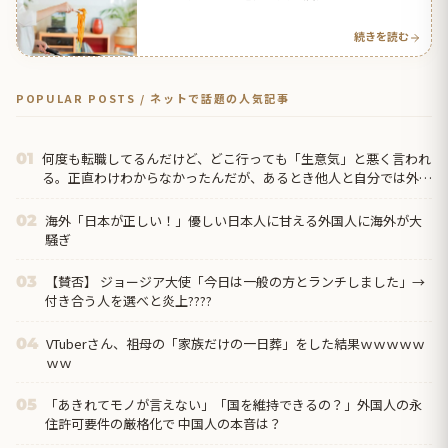
続きを読む
POPULAR POSTS / ネットで話題の人気記事
何度も転職してるんだけど、どこ行っても「生意気」と悪く言われ
01
る。正直わけわからなかったんだが、あるとき他人と自分では外見
に大きく差がある事に気づいて…
海外「日本が正しい！」優しい日本人に甘える外国人に海外が大
02
騒ぎ
【賛否】 ジョージア大使「今日は一般の方とランチしました」→
03
付き合う人を選べと炎上????
VTuberさん、祖母の「家族だけの一日葬」をした結果ｗｗｗｗｗ
04
ｗｗ
「あきれてモノが言えない」「国を維持できるの？」外国人の永
05
住許可要件の厳格化で 中国人の本音は？