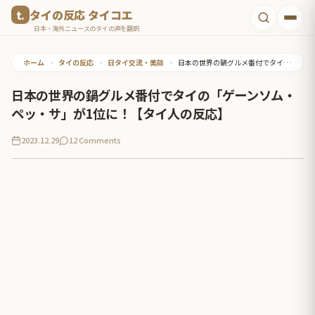
コ
タイの反応 タイコエ
ン
日本・海外ニュースのタイの声を翻訳
テ
ホーム
•
タイの反応
•
日タイ交流・美談
•
日本の世界の鍋グルメ番付でタイの「ゲーンソム・ペッ・サ」が1位に！【タイ人の反応】
ン
ツ
日本の世界の鍋グルメ番付でタイの「ゲーンソム・
へ
ペッ・サ」が1位に！【タイ人の反応】
ス
2023.12.29
12 Comments
キ
ッ
プ