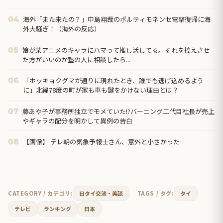
海外「また来たの？」中島翔哉のポルティモネンセ電撃復帰に海
04
外大騒ぎ！（海外の反応）
娘が某アニメのキャラにハマって推し活してる。それを控えさせ
05
た方がいいのか塾の人に相談したら...
「ホッキョクグマが通りに現れたとき、誰でも逃げ込めるよう
06
に」北緯78度の町が家も車も鍵をかけない理由とは？
藤あや子が事務所独立でモメていた!?バーニング二代目社長が売上
07
やギャラの配分を明かして異例の告白
【画像】 テレ朝の気象予報士さん、意外と小さかった
08
CATEGORY / カテゴリ:
日タイ交流・美談
TAGS / タグ:
タイ
テレビ
ランキング
日本