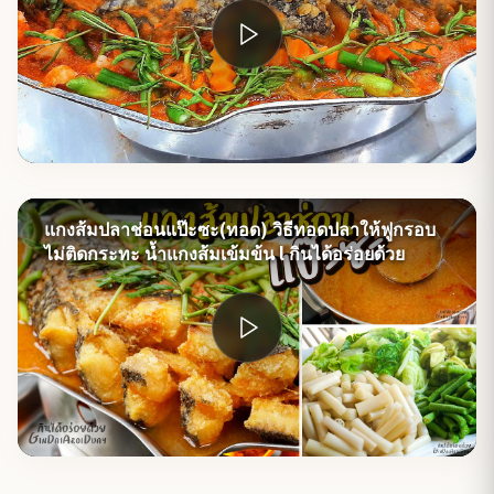
แกงส้มปลาช่อนแป๊ะซะ(ทอด) วิธีทอดปลาให้ฟูกรอบ
ไม่ติดกระทะ น้ำแกงส้มเข้มข้น l กินได้อร่อยด้วย