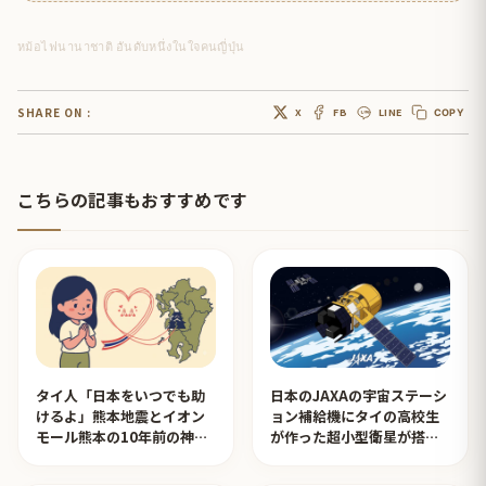
หม้อไฟนานาชาติ อันดับหนึ่งในใจคนญี่ปุ่น
SHARE ON :
X
FB
LINE
COPY
こちらの記事もおすすめです
タイ人「日本をいつでも助
日本のJAXAの宇宙ステーシ
けるよ」熊本地震とイオン
ョン補給機にタイの高校生
モール熊本の10年前の神対
が作った超小型衛星が搭載
応を見たタイ人の反応
されタイ人が感動！【タイ
人の反応】