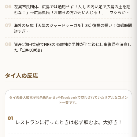
左翼市民団体、広島では通用せず「人 しの汚い足で広島の土を踏
06
むな！」→広島県民「お前らの方が汚いんじゃ！」「ワシらが広
島県民じゃ」
海外の反応【天幕のジャードゥーガル】3話 復讐の誓い！体感時間
07
短すぎ…
資産1億円突破でFIREの45歳独身男性が半年後に仕事復帰を決意し
08
た「1通の通知」
タイ人の反応
タイの最大級電子掲示板PantipやFacebookで交わされていたリアルなコメン
ト一覧です。
01
レストランに行ったときは必ず頼むよ。大好き！