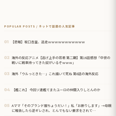
POPULAR POSTS / ネットで話題の人気記事
【悲報】坂口杏里、逃走ｗｗｗｗｗｗｗｗｗｗｗ
01
海外の反応アニメ【逃げ上手の若君 第二期】第16話感想「中世の
02
戦いに戦車持ってきた奴がいるぞｗｗｗ」
海外「ウルっときた…」これ描いて死ね 第6話の海外反応
03
【艦これ】 今回ソ連艦てまたユーロの仲間入りしとんのか
04
Aママ「そのブランド服ちょうだい！」私「お断りします」→母親
05
に報告したら逆ギレされ、とんでもない要求をされて…