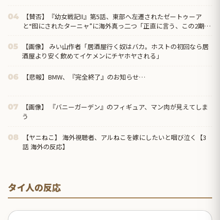
【賛否】『幼女戦記Ⅱ』第5話、東部へ左遷されたゼートゥーア
04
と“囮にされたターニャ”に海外真っ二つ「正直に言う、この2期は
1期ほど好きじゃない」ラストでヴァイス被弾
【画像】 みい山作者「居酒屋行く奴はバカ。ホストの初回なら居
05
酒屋より安く飲めてイケメンにチヤホヤされる」
【悲報】BMW、『完全終了』のお知らせ…
06
【画像】 『バニーガーデン』のフィギュア、マン肉が見えてしま
07
う
【ヤニねこ】 海外視聴者、アルねこを嫁にしたいと咽び泣く【3
08
話 海外の反応】
タイ人の反応