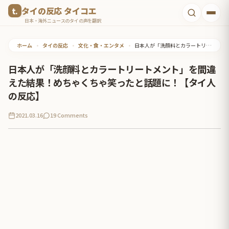
コ
タイの反応 タイコエ
ン
日本・海外ニュースのタイの声を翻訳
テ
ホーム
•
タイの反応
•
文化・食・エンタメ
•
日本人が「洗顔料とカラートリートメント」を間違えた結果！めちゃくちゃ笑ったと話題に！【タイ人の反応】
ン
ツ
日本人が「洗顔料とカラートリートメント」を間違
へ
えた結果！めちゃくちゃ笑ったと話題に！【タイ人
ス
の反応】
キ
2021.03.16
19 Comments
ッ
プ