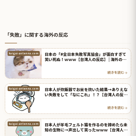
「失敗」に関する海外の反応
日本の「#全日本失敗写真協会」が面白すぎて
kaigai-antenna.com
笑い死ぬ！ｗｗｗ【台湾人の反応】 | 海外の反
応アンテナ
続きを読む
日本人が炊飯器でお米を炊いた結果→ありえな
kaigai-antenna.com
い失敗をして「なにこれ」！？【台湾人の反
応】 | 海外の反応アンテナ
続きを読む
日本人が羊毛フェルト猫を作るのを諦めたら未
kaigai-antenna.com
知の生物に→声出して笑ったｗｗｗ【台湾人の
反応】 | 海外の反応アンテナ