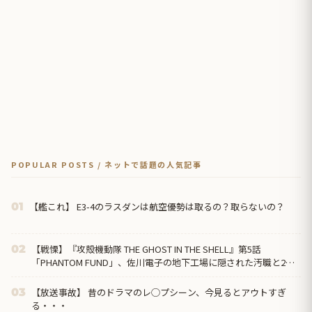
POPULAR POSTS / ネットで話題の人気記事
【艦これ】 E3-4のラスダンは航空優勢は取るの？取らないの？
01
【戦慄】『攻殻機動隊 THE GHOST IN THE SHELL』第5話
02
「PHANTOM FUND」、佐川電子の地下工場に隠された汚職と2週
連続の“英雄の裏切り”に海外絶句「守るのは国民であって、自分
の懐じゃないんだよ」
【放送事故】 昔のドラマのレ◯プシーン、今見るとアウトすぎ
03
る・・・