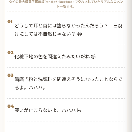
タイの最大級電子掲示板PantipやFacebookで交わされていたリアルなコメン
ト一覧です。
01
どうして耳と首には塗らなかったんだろう？ 日焼
けにしては不自然じゃない？ 😂
02
化粧下地の色を間違えたみたいだね 🤣
03
歯磨き粉と洗顔料を間違えそうになったことならあ
るよ。ハハハ。
04
笑いが止まらないよ、ハハハ 🤣