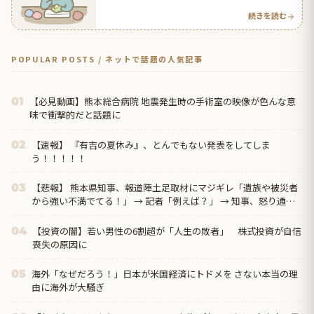
続きを読む
POPULAR POSTS / ネットで話題の人気記事
【必見動画】熊本総合病院 地震発生時の手術室の映像が色んな意
01
味で衝撃的だと話題に
【速報】 『有吉の夏休み』、とんでもない発表をしてしま
02
う！！！！！
【悲報】 熊本県知事、報道陣土足取材にマジギレ「遺族や被災者
03
から強い不満でてる！」 → 記者「例えば？」 → 知事、怒り通り
越して呆れてしまう ………
【投資の闇】若い男性の6割超が「人生の敗者」 株式投資が自信
04
喪失の原因に
海外「なぜだろう！」日本が米国経済にトドメを さない本当の理
05
由に海外が大騒ぎ