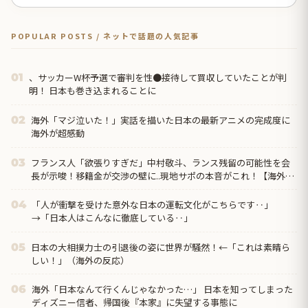
POPULAR POSTS / ネットで話題の人気記事
、サッカーW杯予選で審判を性●接待して買収していたことが判
01
明！ 日本も巻き込まれることに
海外「マジ泣いた！」実話を描いた日本の最新アニメの完成度に
02
海外が超感動
フランス人「欲張りすぎだ」中村敬斗、ランス残留の可能性を会
03
長が示唆！移籍金が交渉の壁に..現地サポの本音がこれ！【海外の
反応】
「人が衝撃を受けた意外な日本の運転文化がこちらです‥」
04
→「日本人はこんなに徹底している‥」
日本の大相撲力士の引退後の姿に世界が騒然！←「これは素晴ら
05
しい！」（海外の反応）
海外「日本なんて行くんじゃなかった…」 日本を知ってしまった
06
ディズニー信者、帰国後『本家』に失望する事態に