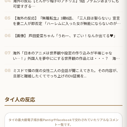
海外の反応【とんがり帽子のアトリエ】9話 フデムシあまりにも
04
可愛すぎる…
【海外の反応】『無職転生』3期6話、「三人目は娶らない」宣言
05
を妻二人が即否定 「ハーレムに入った女が無能にならないのがこ
の作品」
【画像】 芦田愛菜ちゃん「うわー、すごい！なんか出てる♥」
06
海外「日本のアニメは世界観や設定の作り込みが半端じゃな
07
い…！」外国人を夢中ににする世界観の作品とは・・・？ 海外
の反応
ミスドで隣の席の女性二人の会話が聞こえてきた。その内容が、
08
旦那と離婚したくてでっち上げのDV証拠を...
タイ人の反応
タイの最大級電子掲示板PantipやFacebookで交わされていたリアルなコメン
ト一覧です。