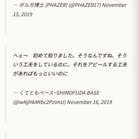
— ボルガ博士 (PHAZER) (@PHAZER17)
November
15, 2019
へぇ〜 初めて知りました。そうなんですね。そう
いう工夫をしているのに、それをアピールする工夫
があればもっといいのに
— くてともベース~SHIMOFUDA BASE
(@wNjHkMtbc2PzimU)
November 16, 2019