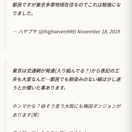
都民ですが東京多摩地域在住なのでこれは勉強にな
りました。
— ハヤブサ (@highseven949)
November 18, 2019
東京は交通網が発達(入り組んでる？)から表記の工
夫も大変なんだ…都民でも馴染みのない線は少し迷
うとか聞いた事あります。
ホンマかな？😅そう言う大阪にも梅田ダンジョンが
あります(笑)