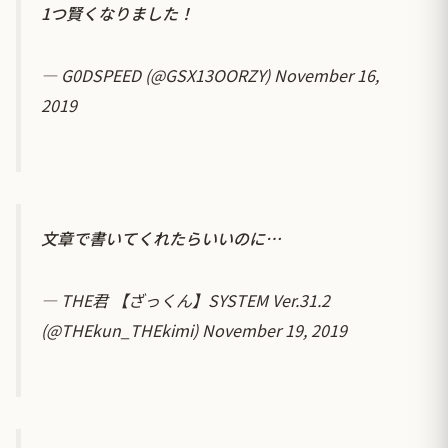
1つ賢くなりました！
— G0DSPEED (@GSX13OORZY)
November 16,
2019
文章で書いてくれたらいいのに…
— THE君 【ざっくん】SYSTEM Ver.31.2
(@THEkun_THEkimi)
November 19, 2019