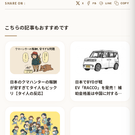
SHARE ON :
X
FB
LINE
COPY
こちらの記事もおすすめです
日本のクマハンターの報酬
日本でBYDが軽
が安すぎてタイ人もビック
EV「RACCO」を発売！ 補
リ【タイ人の反応】
助金格差は中国に対するイ
ジメ？【タイ人の反応】