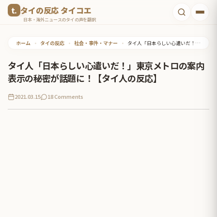
コ
タイの反応 タイコエ
ン
日本・海外ニュースのタイの声を翻訳
テ
ホーム
•
タイの反応
•
社会・事件・マナー
•
タイ人「日本らしい心遣いだ！」東京メトロの案内表示の秘密が話題に！【タイ人の反応】
ン
ツ
タイ人「日本らしい心遣いだ！」東京メトロの案内
へ
表示の秘密が話題に！【タイ人の反応】
ス
2021.03.15
18 Comments
キ
ッ
プ