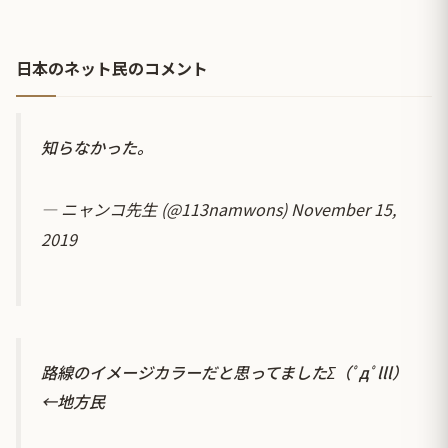
日本のネット民のコメント
知らなかった。
— ニャンコ先生 (@113namwons)
November 15,
2019
路線のイメージカラーだと思ってましたΣ（ﾟдﾟlll）
←地方民