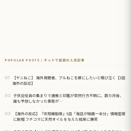
POPULAR POSTS / ネットで話題の人気記事
【ヤニねこ】 海外視聴者、アルねこを嫁にしたいと咽び泣く【3話
01
海外の反応】
子供会役員の集まりで通帳と印鑑が突然行方不明に。数カ月後、
02
誰も予想しなかった事態が…
【海外の反応】『攻殻機動隊』5話「毎話が映画一本分」情報密度
03
に脱帽 フチコマに天然オイルを与えた結果に爆笑