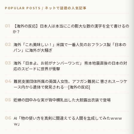
POPULAR POSTS / ネットで話題の人気記事
【海外の反応】日本人は本当にこの膨大な数の漢字を全て書けるの
01
か？
海外「これ美味しい！」米国で一番人気のおフランス製「日本の
02
パン」に海外が大騒ぎ
海外「日本よ、お前がナンバーワンだ」 熊本地震直後の日本の対
03
応のスピードに世界が衝撃
難民支援団体所属の英国人女性、アフガン難民に 害されスーツケ
04
ース内から遺体で発見される…[海外の反応]
妊婦の田中みな実が背中横乳出した大胆露出衣装で登場
05
AI「物の使い方を真剣に間違えてる人間を生成してみたｗｗｗ
06
ｗ」