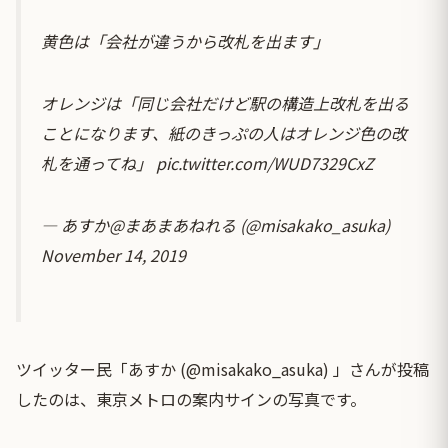
黄色は「会社が違うから改札を出ます」
オレンジは「同じ会社だけど駅の構造上改札を出る
ことになります、紙のきっぷの人はオレンジ色の改
札を通ってね」
pic.twitter.com/WUD7329CxZ
— あすか@まあまあねれる (@misakako_asuka)
November 14, 2019
ツイッター民「あすか (@misakako_asuka) 」さんが投稿
したのは、東京メトロの案内サインの写真です。