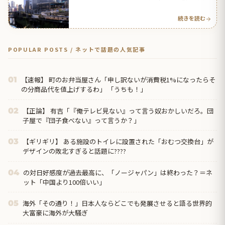
反応】
続きを読む
POPULAR POSTS / ネットで話題の人気記事
【速報】 町のお弁当屋さん「申し訳ないが消費税1%になったらそ
01
の分商品代を値上げするわ」 「うちも！」
【正論】 有吉「『俺テレビ見ない』って言う奴おかしいだろ。団
02
子屋で『団子食べない』って言うか？」
【ギリギリ】 ある施設のトイレに設置された「おむつ交換台」が
03
デザインの敗北すぎると話題に????
の対日好感度が過去最高に、「ノージャパン」は終わった？＝ネ
04
ット「中国より100倍いい」
海外「その通り！」日本人ならどこでも発展させると語る世界的
05
大富豪に海外が大騒ぎ