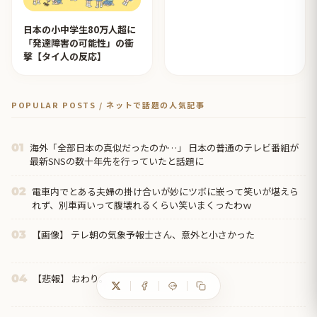
日本の小中学生80万人超に
「発達障害の可能性」の衝
撃【タイ人の反応】
POPULAR POSTS / ネットで話題の人気記事
海外「全部日本の真似だったのか…」 日本の普通のテレビ番組が
01
最新SNSの数十年先を行っていたと話題に
電車内でとある夫婦の掛け合いが妙にツボに嵌って笑いが堪えら
02
れず、別車両いって腹壊れるくらい笑いまくったわｗ
【画像】 テレ朝の気象予報士さん、意外と小さかった
03
【悲報】 おわり。
04